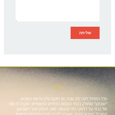
אודות
הכל התחיל לפני 25 שנה, אז הוקם עלון פרשת השבוע
"שבתון" שחולק בבתי הכנסת הדתיים הלאומיים, שקנה לו שם
של כבוד על דלפקי בתי הכנסת. מאז, העלון הפך לשבועון
המוביל בציבור הדתי, ומעבר לדברי תורה ומדורים קבועים