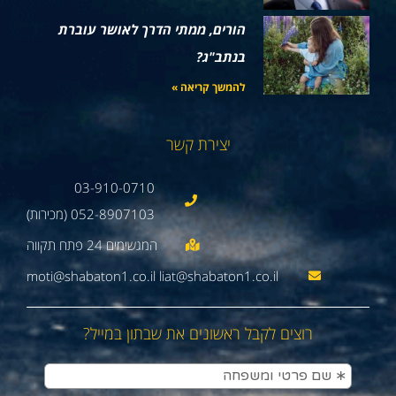
הורים, ממתי הדרך לאושר עוברת
בנתב"ג?
להמשך קריאה »
יצירת קשר
03-910-0710
052-8907103 (מכירות)
moti@shabaton1.co.il liat@shabaton1.co.il
רוצים לקבל ראשונים את שבתון במייל?