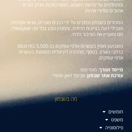
ומתחלפים על פרשת השבוע, נוספו כתבות מגזין, טורים
אהובים ומדורי אירוח.
המדורים בשבתון נכתבים על ידי רבנים מוכרים, אנשי אקדמיה
ומובילי דעה בציונות הדתית, והמגזין נוגע בכל מה שאקטואלי,
חם ומעניין את הציבור הדתי.
השבועון מופץ בעשרות אלפי עותקים בכ-5,500 בתי כנסת
ברחבי הארץ. בנוסף, מהדורה דיגיטלית המופצת בעשרות
אלפי עותקים.
מייסד ועורך
: מוטי זפט
עורכת אתר שבתון
: אביטל דואן שמולי
מה בשבתון
חומשים
משפט
פילוסופיה