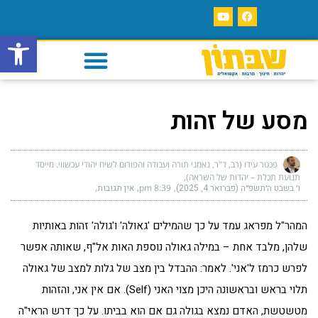
פתח סרגל
מסע של זהות
פכטר עידו (רב, ד"ר, נאמני תורה ועבודה והפורום לשיח יהודי עכשווי. מייסד
תנועת תכלת – יהדות של השראה)
ו׳ בשבט ה׳תשפ״ה (פברואר 4, 2025)
8:39 pm
אין תגובות
המהר"ל מפראג עמד על כך שהמילים 'גאולה' ו'גולה' זהות באותיות
שלהן, מלבד אחת – במילה גאולה נוספת האות אל"ף, שאותה אפשר
לפרש כרמז ל'אני'. לאמר: ההבדל בין מצב של גלות למצב של גאולה
תלוי בראש ובראשונה היכן מצוי האני (Self). אם אין אני, והזהות
מטשטשת, האדם נמצא בגולה גם אם הוא בביתו. על כך דרש הראי"ה