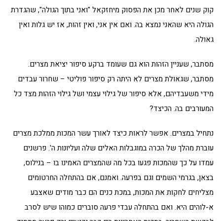
קוק שנים לאחר מכן את הפסוק מיחזקאל "ואני בתוך הגולה", שהגדרת
הגולה היא שהאני נמצא בה. ואם אין אני, ואין זהות, אז יש גלות ואין
גאולה.
מסתבר, שעניין הזהות הוא גם שעומד ברקע סיפור יציאת מצרים.
מסתבר, שגאולת מצרים לא היתה רק סיפור פוליטי – שחרור עבדים
מידי משעבדיהם, אלא סיפור של גילוי עצמי ושל גילוי הזהות מצד כל
המעורבים בה. הכיצד?
נתחיל במצרים. אפשר לראות כיצד לאורך עשר המכות ממלכת מצרים
עוברת מהלך של הכרה במוגבלות האלים שלה ועליונות ה'. פרשנים
עמדו על כך שהמכות פגעו בכל מה שהמצרים האמינו בו – בנילוס,
בצאן, בגרמי השמים וגם בפרעה. ואמנם, אם בהתחלה החרטומים
מצליחים לחקות את המכות, במכת כנים הם כבר מודים שאצבע
א-לוהים היא. ואם בהתחלה עבדי פרעה סוברים כמוהו שיש לסרב