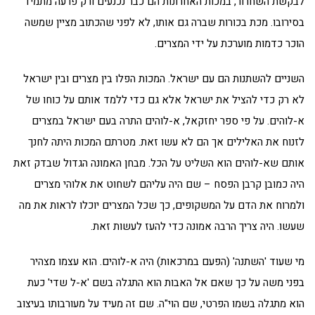
לבקשת השחרור, במכות האחרונות הם כבר נכנעים ורק פרעה מתמיד
בסירובו. מכת בכורות שברה גם אותו, לא לפני שהכתוב מציין שמשה
הוכר כדמות מוערכת על ידי המצרים.
השניים להשתנות הם עם ישראל. המכות הפלו בין מצרים ובין ישראל
לא רק כדי להציל את ישראל אלא גם כדי ללמד אותם על כוחו של
א-לוהים. על פי ספר יחזקאל, א-לוהים התרה בעם ישראל במצרים
לזנוח את האלילים אך הם לא עשו זאת. מטרתם המכות היתה לחנך
אותם שא-לוהים הוא השליט על הכל. מבחן האמונה הגדול שבדק זאת
היה כמובן קרבן הפסח – שם היה עליהם לשחוט את אלוהי מצרים
ולמרוח את הדם על המשקופים, כך שכל המצרים יוכלו לראות את מה
שעשו. היה צריך הרבה אמונה כדי להעז לעשות זאת.
מי שעוד 'השתנה' (הפעם במרכאות) היה א-לוהים. הוא עצמו מצהיר
בפני משה על כך שאם אל האבות הוא התגלה בשם 'א-ל שדי' כעת
הוא מתגלה בשמו הפרטי, שם הוי"ה. שם זה מעיד על מעורבותו בעיצוב