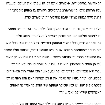
המאורעות בהיסטוריה. א-לוהים איננו רק זה שברא את העולם ומשגיח
עליו מרחוק אלא מי שמעורב בתהליכים הקורים בו באופן אקטיבי. זו
דרגת גילוי גבוהה מצידו, שבה מתגלית זהותו לעולם כולו.
מלבד כל אלה, גם משה עבר תהליך של גילוי עצמי. הרי מי היה משה?
יש לפחות שלוש תשובות שניתן להציע לשאלה הזו: משה נולד
למשפחה עברית, גדל כמצרי והתחתן כמדייני. בכל מקום שבו גדל הוא
היה בזיקה למשפחת מלוכה. אז מי היה משה? דומני, שהשם שלו מספק
את התשובה הרביעית, הנכונה ביותר – משה היה אדם שהוצא מן היאור
('כי מן המים משיתיהו'). הוא ילד שהגיע משומקום. הוא לא היה לא
עברי ולא מצרי ולא מדייני. לא לחינם, כאשר הוא עומד מול הא-לוהים
בסנה, הוא תוהה בפניו 'מי אנכי'. אין זו רק תמיהה האם הוא ראוי או לא
ללכת אל פרעה. יש כאן שאלה עמוקה של זהות: מי אני? מי האחים
האמיתיים שלי? למי אני שייך?
מהבחינה הזו, יציאת מצרים היתה גם גילוי האני המחודש של משה,