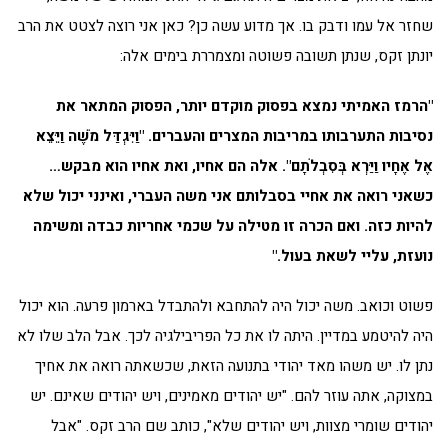
שחזר אל עמו ודבק בו. אך מדוע עשה כן? כאן אני רוצה לצטט את הרב
יונתן זקס, שנתן תשובה פשוטה ומצמררת בימים אלה:
"הרמז האמיתי נמצא בפסוק מוקדם יותר, הפסוק המתאר את
נסיבות התערבותו במריבות המצרים והעברים. "וַיִּגְדַּל מֹשֶׁה וַיֵּצֵא
אֶל אֶחָיו וַיַּרְא בְּסִבְלֹתָם". אלה הם אחיו, ואת אחיו הוא מבקש…
כשאני רואה את אחיי בסבלותם אני משה העברי, ואינני יכול שלא
להיות כזה. ואם הכרה זו מטילה על שכמי אחריות כבדה ומשימה
נועזת, עליי לשאת בעול."
פשוט וכואב. משה יכול היה להתחבא ולהתבדל בארמון פרעה. הוא יכול
היה להיטמע במדיין. היתה לו את כל הפריבילגיה לכך. אבל הלב שלו לא
נתן לו. יש משהו מאד יהודי בתנועה הזאת, שכשאתה רואה את אחיך
במצוקה, אתה עוזר להם. "יש יהודים מאמינים, ויש יהודים שאינם. יש
יהודים שומרי מצוות, ויש יהודים שלא", כותב שם הרב זקס. "אבל