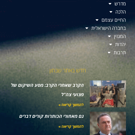
מדרש
הלכה
החיים עצמם
בחברה הישראלית
המגזין
יהדות
תרבות
חדש באתר שבתון
הקרב שאחרי הקרב: מסע השיקום של
פצועי צה"ל
להמשך קריאה »
גם מאחורי הכותרות קורים דברים
להמשך קריאה »