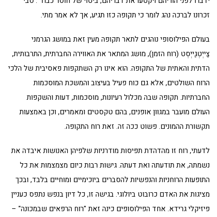
ידברו לפני הוריהם ויקטעו את דבריהם, ביטוי של חוסר כבוד". סבי
זכרונו לברכה נהג לומר כי תקופה כזו תגיע, אך לא אמר מתי.
בעולם הפילוסופי נוהגים לתאר תקופה מעין זאת במושג הגרמני
צַייְטְגַייְסְט (רוח הזמן), מושג המתאר את האווירה החברתית, התרבותית,
הדתית והאתית של התקופה. הוא אינו רק השתקפות פאסיבית של הלכי
הרוח השולטים, אלא גם כוח פעיל בעיצוב והמשכת המוסכמות
החברתיות. תקופה שבה מכלול רעיונות, מוסכמות, דעות והשקפות
העולם מועבר במגוון אופנים, בהם טקסטים ומאמרים, וכן באמצעות
תקשורת ההמונים. פשוט ככה זה. זאת רוח התקופה.
לדעתי, רוח זו מהדהדת תפיסות מודרניות שלפיהן האנושות איבדה את
נשמתה, את תודעתה ואת דעתה. גישות רבות כיום מצמצמות את כל
התופעות הרוחניות והנפשיות להסברים ביוכימיים ומוחיים בלבד, ובכך
מציגות את האדם כרובוט ביולוגי. בגישה זו, כל דיון בנפש נתפס כעניין
פיזיקלי גרידא. אחד הפילוסופים כינה זאת "רוח הרפאים שבמכונה" –