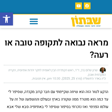
פתח סרגל
מראה נבואה לתקופה טובה או
רעה?
שרון שלום (רב, ד"ר, ראש הקתדרה הבין לאומית לחקר יהדות אתיופיה, הקריה
האקדמית אונו)
כ״ה באדר ה׳תשפ״ה (מרץ 25, 2025)
10:30 pm
אין תגובות
הרקע לטור הזה הוא שיחה שקיימתי עם חבר קרוב מקנדה, שסיפר לי
עד כמה הוא מוטרד ממה שקורה בארץ ובעולם וההשפעה של זה על
עולמו הפנימי. ואז נזכרתי בסיפור שסיפר לי באתיופיה סבא שלי אבא