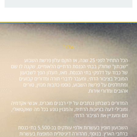
אודות
הכל התחיל לפני 25 שנה, אז הוקם עלון פרשת השבוע
"שבתון" שחולק בבתי הכנסת הדתיים הלאומיים, שקנה לו שם
של כבוד על דלפקי בתי הכנסת. מאז, העלון הפך לשבועון
המוביל בציבור הדתי, ומעבר לדברי תורה ומדורים קבועים
ומתחלפים על פרשת השבוע, נוספו כתבות מגזין, טורים
אהובים ומדורי אירוח.
המדורים בשבתון נכתבים על ידי רבנים מוכרים, אנשי אקדמיה
ומובילי דעה בציונות הדתית, והמגזין נוגע בכל מה שאקטואלי,
חם ומעניין את הציבור הדתי.
השבועון מופץ בעשרות אלפי עותקים בכ-5,500 בתי כנסת
ברחבי הארץ. בנוסף, מהדורה דיגיטלית המופצת בעשרות