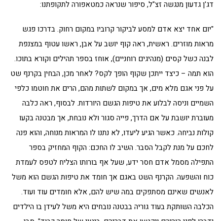
דג'ן גדעון מנגשה זצ"ל, סיפור שנראה כמטאפורה לתקופתנו:
"יום אחד יצא אדם למסע לביקור קרוביו במקום רחוק. בדרכו פגש
מראות מוזרים. ראשית, ראה קוף יושב על אבן, ראשו עטוף במצנפת
לבנה כשל קסים (מנהיגים רוחניים), אוחז בספר תהילים וקורא בתוכו.
הוא תמה – כיצד ייתכן שקוף הופך לקס? לאחר מכן, הבחין בקרנף שט
על פני אגם מלא מים, אך במקום לשתות מהם, הרים את חוטמו כלפי
השמיים וניסה לבלוע את טיפות הגשם היורדות. לבסוף, ראה כלבה
מעוברת יושבת על אם הדרך, פייה סגור ולא נובחת, אך מבטנה בקעו
קולות נביחה. כאשר הגיע ליעדו, לא נתנו לו המראות מנוחה, והוא פנה
לחכם על מנת לקבל הסבר. השיב לו החכם: הקוף המחזיק בספר
התפילה מסמל אדם חסר ידע, שעל אף בורותו הצליח לטפס לעמדת
כוח והשפעה. הקרנף השט באגם אך חומד את טיפות הגשם הוא משל
לאנשים שאינם מסתפקים במה שיש להם, אלא חומדים עוד ועוד.
הכלבה השותקת בעוד גוריה בבטנה נובחים היא משל לעידן בו הילדים