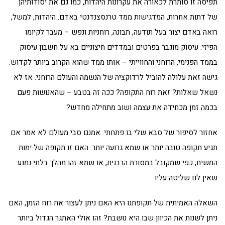
תפיסה זו סותרת לכאורה את עקרונות היהדות, כמו גם את יסודותיהן
של דתות אחרות, המדגישות ממד טרנסצנדנטי באדם. היהדות, למשל,
רואה באדם יצור בעל תודעה, תבונה, רוחניות ונפש – מעבר לקיומו
הפיזי. עיסוק מוגבר בפרטים ובמדדים חיצוניים בא על חשבון עיסוק
בממד הפנימי, הרוחני והחווייתי – אותו ממד שהוא הקרוב ביותר לקדוש.
גישה זאת עלולה להוביל לרדוקציה של הנשמה והעולם הרוחני. אז לא
נשאל שאלות? זאת רוח התקופה? ככה זה בטבע – שהאנושות פעם
בכמה זמן מכחידה את עצמה ושוב מתחילה מחדש?
אחזור לסיפור של סבא שלי בו פתחתי. אמנם סבי מעולם לא אמר אם
תגיע תקופה טובה יותר או שמא גרועה יותר. האם זו תקופה של ימות
המשיח, כפי שמקובל במסורת הרבנית, או שמא זהו מהלך בלתי נמנע
שאין לנו שליטה עליו.
השאלה האמיתית של תקופתנו היא האם ניתן לעצור את רוח הזמן, האם
ניתן לשנות את הכיוון שבו היא נושבת? זהו אולי האתגר הגדול ביותר