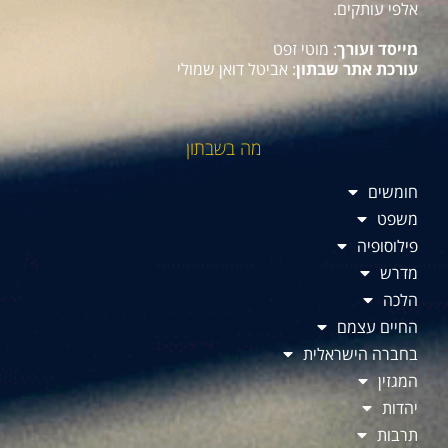
אלפי עותקים.
מייסד ועורך
: מוטי זפט
עורכת אתר שבתון
: אביטל דואן שמולי
מה בשבתון
חומשים
משפט
פילוסופיה
מדרש
הלכה
החיים עצמם
בחברה הישראלית
המגזין
יהדות
תרבות