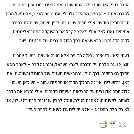
הניצב בפני האנושות כולה. התופעות שאנו רואים כיום אינן ייחודיות
לחברה אחת – הן חלק מתהליך גלובלי. אם נבחר לעצור, אם נפעל מתוך
תבונה ורצון חופשי, אולי נוכיח שיש בנו עדיין נשמה, שיש לנו בחירה
אמיתית. ואם לא? אולי ניאלץ לקבל את ההשקפה המטריאליסטית,
לפיה הכל נקבע מראש ואנו בסך הכול תוצרים של מכניזם עיוור.
דעתי היא שזו אינה שאלה מדעית אלא חוויה אישית. במשך יותר מ-
2,500 שנה חלמנו על חזרתנו לארץ ישראל, והנה זה קרה – לאחר מסע
מפרך מאתיופיה, דרך סודן, ובמבצעים נועזים של המוסד והשייטת. אנו
כאן, בירושלים. אין זה תהליך מקרי או מכניזם עיוור – יש כאן משהו
גדול יותר. אם נביט על המציאות בעיניים פקוחות, אולי נמצא את הדרך
לענווה, לפשטות, לאהבת הזולת, ונוכל להבין שבזכות הבחירה שלנו, אנו
לא רק חלק מהטבע – אלא יכולים גם לשאוף לחיות מעליו.