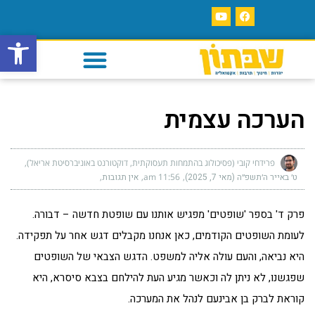
פתח סרגל
הערכה עצמית
פרידחי קובי (פסיכולוג בהתמחות תעסוקתית, דוקטורנט באוניברסיטת אריאל)
ט׳ באייר ה׳תשפ״ה (מאי 7, 2025)
11:56 am
אין תגובות
פרק ד' בספר 'שופטים' מפגיש אותנו עם שופטת חדשה – דבורה.
לעומת השופטים הקודמים, כאן אנחנו מקבלים דגש אחר על תפקידה.
היא נביאה, והעם עולה אליה למשפט. הדגש הצבאי של השופטים
שפגשנו, לא ניתן לה וכאשר מגיע העת להילחם בצבא סיסרא, היא
קוראת לברק בן אבינעם לנהל את המערכה.