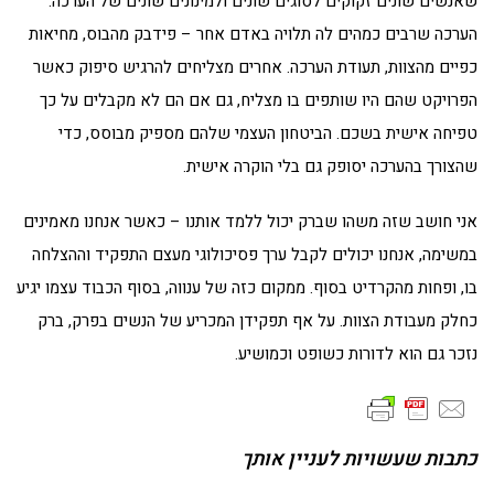
שאנשים שונים זקוקים לסוגים שונים ולמינונים שונים של הערכה.
הערכה שרבים כמהים לה תלויה באדם אחר – פידבק מהבוס, מחיאות
כפיים מהצוות, תעודת הערכה. אחרים מצליחים להרגיש סיפוק כאשר
הפרויקט שהם היו שותפים בו מצליח, גם אם הם לא מקבלים על כך
טפיחה אישית בשכם. הביטחון העצמי שלהם מספיק מבוסס, כדי
שהצורך בהערכה יסופק גם בלי הוקרה אישית.
אני חושב שזה משהו שברק יכול ללמד אותנו – כאשר אנחנו מאמינים
במשימה, אנחנו יכולים לקבל ערך פסיכולוגי מעצם התפקיד וההצלחה
בו, ופחות מהקרדיט בסוף. ממקום כזה של ענווה, בסוף הכבוד עצמו יגיע
כחלק מעבודת הצוות. על אף תפקידן המכריע של הנשים בפרק, ברק
נזכר גם הוא לדורות כשופט וכמושיע.
כתבות שעשויות לעניין אותך