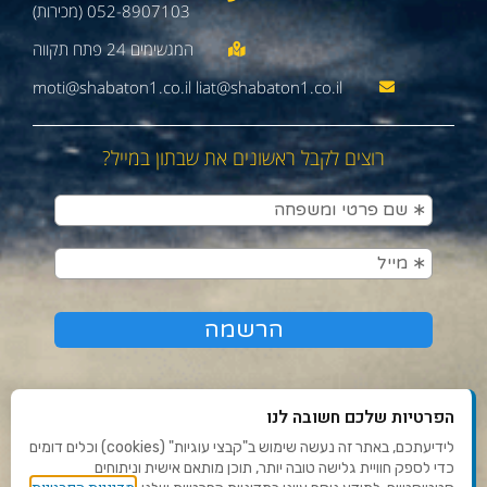
052-8907103 (מכירות)
moti@shabaton1.co.il liat@shabaton1.co.il
רוצים לקבל ראשונים את שבתון במייל?
הפרטיות שלכם חשובה לנו
לידיעתכם, באתר זה נעשה שימוש ב"קבצי עוגיות" (cookies) וכלים דומים
כדי לספק חוויית גלישה טובה יותר, תוכן מותאם אישית וניתוחים
תנאי שימוש ומדיניות פרטיות