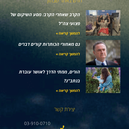
חדש באתר שבתון
הקרב שאחרי הקרב: מסע השיקום של
פצועי צה"ל
להמשך קריאה »
גם מאחורי הכותרות קורים דברים
להמשך קריאה »
הורים, ממתי הדרך לאושר עוברת
בנתב"ג?
להמשך קריאה »
יצירת קשר
03-910-0710