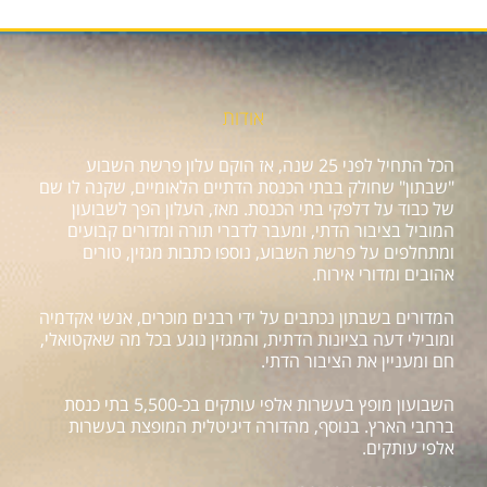
אודות
הכל התחיל לפני 25 שנה, אז הוקם עלון פרשת השבוע
"שבתון" שחולק בבתי הכנסת הדתיים הלאומיים, שקנה לו שם
של כבוד על דלפקי בתי הכנסת. מאז, העלון הפך לשבועון
המוביל בציבור הדתי, ומעבר לדברי תורה ומדורים קבועים
ומתחלפים על פרשת השבוע, נוספו כתבות מגזין, טורים
אהובים ומדורי אירוח.
המדורים בשבתון נכתבים על ידי רבנים מוכרים, אנשי אקדמיה
ומובילי דעה בציונות הדתית, והמגזין נוגע בכל מה שאקטואלי,
חם ומעניין את הציבור הדתי.
השבועון מופץ בעשרות אלפי עותקים בכ-5,500 בתי כנסת
ברחבי הארץ. בנוסף, מהדורה דיגיטלית המופצת בעשרות
אלפי עותקים.