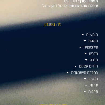
מייסד ועורך
: מוטי זפט
עורכת אתר שבתון
: אביטל דואן שמולי
מה בשבתון
חומשים
משפט
פילוסופיה
מדרש
הלכה
החיים עצמם
בחברה הישראלית
המגזין
יהדות
תרבות