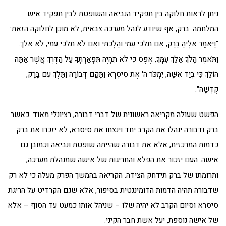
ניתן לראות חלוקה בין תפקיד הנביאה והשופטת לבין תפקיד איש
המלחמה. ברק, אף שיודע לנהל מערכה צבאית, לא מוכן לחלוקה הזאת:
"וַיֹּאמֶר אֵלֶיהָ בָּרָק, אִם תֵּלְכִי עִמִּי וְהָלָכְתִּי וְאִם לֹא תֵלְכִי עִמִּי, לֹא אֵלֵךְ.
וַתֹּאמֶר הָלֹךְ אֵלֵךְ עִמָּךְ, אֶפֶס כִּי לֹא תִהְיֶה תִּפְאַרְתְּךָ עַל הַדֶּרֶךְ אֲשֶׁר אַתָּה
הוֹלֵךְ כִּי בְיַד אִשָּׁה, יִמְכֹּר ה' אֶת סִיסְרָא וַתָּקָם דְּבוֹרָה וַתֵּלֶךְ עִם בָּרָק,
קֶדְשָׁה".
הפשט שעולה מקריאה ראשונית של דברי דבורה, רציונלי מאוד. כאשר
ברק ודבורה ינהלו את הקרב יחד וינצחו את סיסרא, לא יזכרו את ברק
כדמות המרכזית, אלא את דבורה שהייתה שופטת ונביאה וכמובן גם
אישה. העם יזכור את הפלא והחריגות של אישה שמנהלת מערכה,
ותרומתו של ברק תידחק הצידה. הקריאה בהמשך הפרק מעלה כי לא רק
שדבורה תהיה הדמות הדומיננטית בסיפור, אלא שגם הקרדיט על הריגת
סיסרא וסיום הקרב לא יהיה שלו – שניהל אותו כמעט עד הסוף – אלא
של אישה נוספת, יעל אשת חבר הקיני.