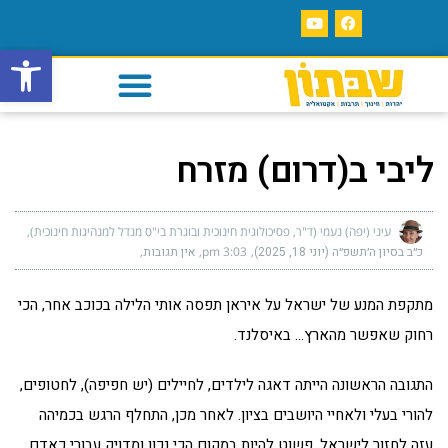
פתח סרגל
ליבי ב(דרום) מזרח
עיני (יפה) נעמי (ד"ר, פסיכולוגית חינוכית ובוגרת בי"ס מנדל למנהיגות חינוכית)
כ״ב בסיון ה׳תשפ״ה (יוני 18, 2025)
3:03 pm
אין תגובות
מתקפת המנע של ישראל על איראן תפסה אותי הלילה בכוכב אחר, הכי
רחוק שאפשר מהארץ… באיסלנד.
התגובה הראשונה הייתה דאגה לילדים, לחיילים (יש חפיפה), לחטופים,
להורי בעלי ולאחיי היושבים בציון. לאחר מכן, התחלף הרגש בכמיהה
עזה לחזור לישראל. פשוט להיות במקום הכי נכון ומדויק עבורי כאדם,