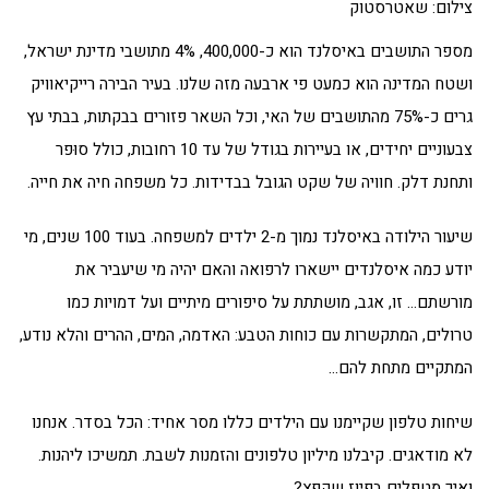
צילום: שאטרסטוק
מספר התושבים באיסלנד הוא כ-400,000, 4% מתושבי מדינת ישראל,
ושטח המדינה הוא כמעט פי ארבעה מזה שלנו. בעיר הבירה רייקיאוויק
גרים כ-75% מהתושבים של האי, וכל השאר פזורים בבקתות, בבתי עץ
צבעוניים יחידים, או בעיירות בגודל של עד 10 רחובות, כולל סוּפר
ותחנת דלק. חוויה של שקט הגובל בבדידות. כל משפחה חיה את חייה.
שיעור הילודה באיסלנד נמוך מ-2 ילדים למשפחה. בעוד 100 שנים, מי
יודע כמה איסלנדים יישארו לרפואה והאם יהיה מי שיעביר את
מורשתם… זו, אגב, מושתתת על סיפורים מיתיים ועל דמויות כמו
טרולים, המתקשרות עם כוחות הטבע: האדמה, המים, ההרים והלא נודע,
המתקיים מתחת להם…
שיחות טלפון שקיימנו עם הילדים כללו מסר אחיד: הכל בסדר. אנחנו
לא מודאגים. קיבלנו מיליון טלפונים והזמנות לשבת. תמשיכו ליהנות.
ואיך מטפלים בפיוז שקפץ?