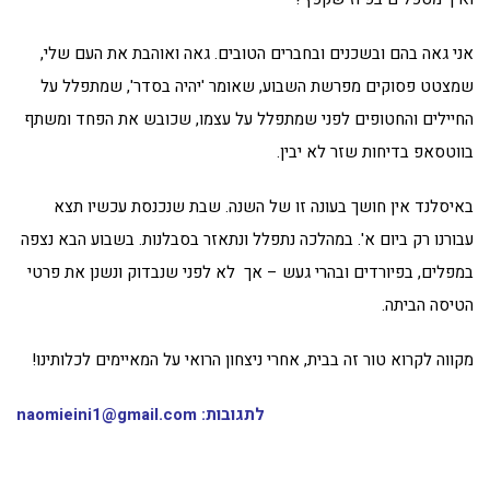
אני גאה בהם ובשכנים ובחברים הטובים. גאה ואוהבת את העם שלי,
שמצטט פסוקים מפרשת השבוע, שאומר 'יהיה בסדר', שמתפלל על
החיילים והחטופים לפני שמתפלל על עצמו, שכובש את הפחד ומשתף
בווטסאפ בדיחות שזר לא יבין.
באיסלנד אין חושך בעונה זו של השנה. שבת שנכנסת עכשיו תצא
עבורנו רק ביום א'. במהלכה נתפלל ונתאזר בסבלנות. בשבוע הבא נצפה
במפלים, בפיורדים ובהרי געש – אך לא לפני שנבדוק ונשנן את פרטי
הטיסה הביתה.
מקווה לקרוא טור זה בבית, אחרי ניצחון הרואי על המאיימים לכלותינו!
לתגובות:
naomieini1@gmail.com