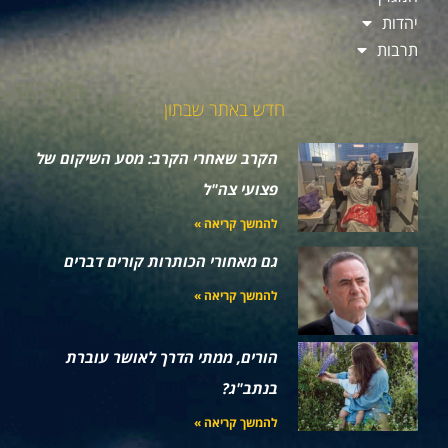
יהדות
תרבות
חדש באתר שבתון
הקרב שאחרי הקרב: מסע השיקום של
פצועי צה"ל
להמשך קריאה »
גם מאחורי הכותרות קורים דברים
להמשך קריאה »
הורים, ממתי הדרך לאושר עוברת
בנתב"ג?
להמשך קריאה »