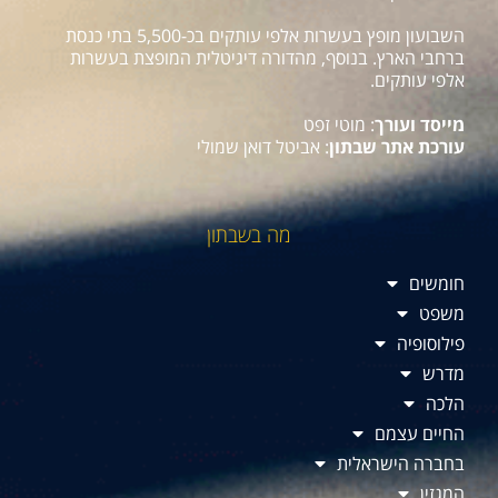
השבועון מופץ בעשרות אלפי עותקים בכ-5,500 בתי כנסת
ברחבי הארץ. בנוסף, מהדורה דיגיטלית המופצת בעשרות
אלפי עותקים.
מייסד ועורך
: מוטי זפט
עורכת אתר שבתון
: אביטל דואן שמולי
מה בשבתון
חומשים
משפט
פילוסופיה
מדרש
הלכה
החיים עצמם
בחברה הישראלית
המגזין