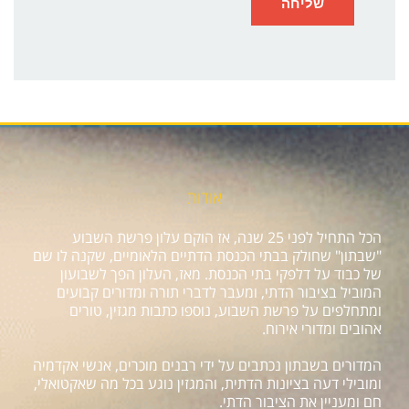
אודות
הכל התחיל לפני 25 שנה, אז הוקם עלון פרשת השבוע
"שבתון" שחולק בבתי הכנסת הדתיים הלאומיים, שקנה לו שם
של כבוד על דלפקי בתי הכנסת. מאז, העלון הפך לשבועון
המוביל בציבור הדתי, ומעבר לדברי תורה ומדורים קבועים
ומתחלפים על פרשת השבוע, נוספו כתבות מגזין, טורים
אהובים ומדורי אירוח.
המדורים בשבתון נכתבים על ידי רבנים מוכרים, אנשי אקדמיה
ומובילי דעה בציונות הדתית, והמגזין נוגע בכל מה שאקטואלי,
חם ומעניין את הציבור הדתי.