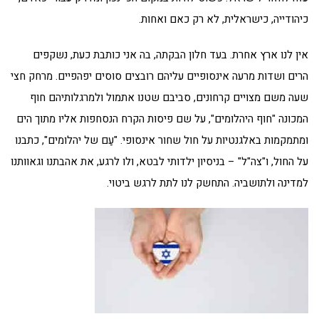
כיהודייה, כישראלית, לא רק כאם ואחות.
אין לנו ארץ אחרת. בעד חלון הבקתה, בה אני כותבת כעת, נשקפים
הרים ושדות מרעה אינסופיים עליהם רובצים סוסים יפהפיים. מרחק חצי
שעה משם מצויים קרחונים, סביבם שטנו אתמול ולמרגלותיהם חוף
המכונה "חוף היהלומים", על שם פיסות הקרח הנסחפות אליו מתוך הים
ומתמקמות באלגנטיות על חול שחור אינסופי. "עַם של יהלומים", כתבנו
על החול, ו"צה"ל" – בניסיון ילדותי לבטא, ולו לרגע, את אהבתנו וגאוותנו
למדינה ולתושביה. התחשק לנו לתת לרגש ביטוי.