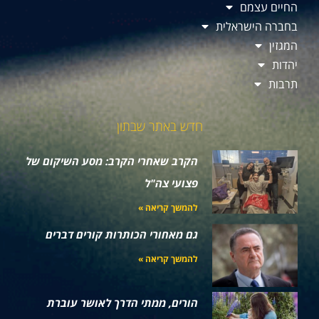
החיים עצמם
בחברה הישראלית
המגזין
יהדות
תרבות
חדש באתר שבתון
הקרב שאחרי הקרב: מסע השיקום של
פצועי צה"ל
להמשך קריאה »
גם מאחורי הכותרות קורים דברים
להמשך קריאה »
הורים, ממתי הדרך לאושר עוברת