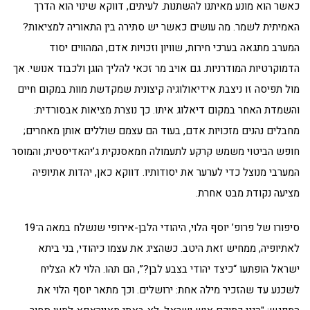
כאשר הוא מונע מאיתנו להשתנות. לעיתים, דווקא שינוי הוא הדרך
האמיתית לשמר. מה עושים כאשר יש סתירה בין התאוריה למציאות?
המערב מתגאה בערכי חירות, שוויון וזכויות אדם, המהווים יסוד
הדמוקרטיות המודרניות. גם אויב מר זכאי להליך הוגן ולכבוד אנושי. אך
מול תפיסה זו ניצבת אידיאולוגיה קיצונית שמקדשת מוות במקום חיים
והשמדת האחר במקום דיאלוג איתו. כך נוצרת מציאות אבסורדית:
מחבלים נהנים מזכויות אדם, בעוד הם עצמם שוללים אותן מאחרים;
חופש הביטוי משמש קרקע לתעמולה חמאסנקית ג’יהאדיסטית; והמוסר
המערבי מנוצל כדי לערער את יסודותיו. דווקא כאן, יהדות אתיופיה
מציעה נקודת מבט אחרת.
סיפורו של פרופ’ יוסף הלוי, היהודי הלבן-אירופי שנשלח במאה ה־19
לאתיופיה, ממחיש זאת היטב. כשהציג את עצמו כיהודי, בני ביתא
ישראל הופתעו “כיצד יהודי בצבע לבן?”, הם תהו. הלוי לא הצליח
לשכנע עד שהזכיר מילה אחת: ירושלים. וכך מתאר יוסף הלוי את