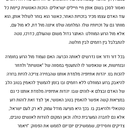
ואסור לסכן בשום אופן חיי חיילים ישראלים. הזכות האנושית קיימת כל
עוד האדם עצמו מכיר בזכויות האחר; כאשר הוא בוחר לשלול אותן, הוא
מוותר גם על זכויותיו שלו. המלחמה שלנו איננה מול דת, לא מול עם,
אלא מול הרוע המוחלט. האתגר גדול משום שהעולם, כדרכו, נוטה
להתבלבל בין רחמים לבין חולשה.
בכל דור ודור אנו נדרשים לאותה הכרעה: האם נעמוד מול הרוע בחומרה
ובנחישות, או שנאפשר לו להתעטף במסווה של "אנושיות" ולחזור
להכות בנו. יהדות אתיופיה מלמדת אותנו שהבחירה צריכה להיות ברורה:
להיאבק ברוע המוחלט ללא רחמים ובו בזמן להמשיך להאמין בטוב הלב
של האדם ובצלם א-לוהים שבו. יהדות אתיופיה מלמדת אותנו כי גם
במציאות קשה אפשר להאמין בטוב האנושי, אך לצד זאת לזהות רוע
טוטאלי ולהיאבק בו. בכך היא מציעה מודל עמוק לא רק לעם ישראל,
אלא גם לחברה המערבית כולה. וכאן המקום להודות לאנשים טובים,
צדיקים וחסידים, שממשיכים יום־יום לממש את הפסוק: "ויאמר