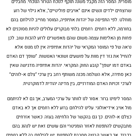
מוסרית. המסר הזה מקבל משנה תוקף לנוכח הטרור הנוכחי. מחבלים
שרוצחים ילדים ונשים אינם "אויבים פוליטיים", אלא גילוי של רוע
מוחלט. לפי התפיסה של יהדות אתיופיה, המוסר מחייב להילחם בהם
בחורמה, ללא רחמים. רחמים בלתי מבוקרים עלולים להיות מסוכנים לא
פחות מן האלימות עצמה משום שהם מאפשרים לרוע להכות שוב. לכן
נראה של פי המוסר המקראי של יהדות אתיופיה אין לנו מנוס אלא
להחיל את גזר דין מוות על פושעים ושונאי האנושות. "שופך דם האדם
באדם דמו ישפך" קובע החוק המקראי. יהדות אתיופיה מדגישה שאין
כאן סתירה, אלא השלמה מכנה משותף רחב בין ערכי “צלם א-לוהים”
לערכי זכויות האדם המודרניים, בין מדינה יהודית לדמוקרטית.
המסר לימינו ברור: אסור לנו לוותר על ערכי המערב, אך גם לא להיתמם
מול אויב אידיאולוגי. עלינו להילחם ברוע ללא רחמים אך לא באדם
כצלם א-לוהים. כך גם בהקשר של הלחימה בעזה: כאשר אזרחים
מתבקשים להתפנות לאזור הומניטרי והם עושים זאת יש לנהוג בהם
בכבוד, אך כאשר קבוצה מסרבת להתפנות, יש להילחם בה ללא רחמים