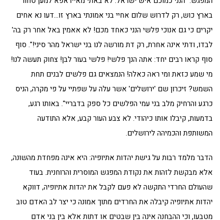
המפגש: "הנני כמוכם איש ישראל. לא באתי מאייראפא למען סחור
בארץ כוש, רק לדרוש שלום אחיי בני אמונתי בארץ זו…דעו נא אחים
יקרים כי גם אנוכי פלשי הנני כאחד מכם! לא אאמין באל אחר רק בה'
לבדו, ודתי אינה אחרת, רק דת מורשה לנו בני ישראל מהר סיני!". סוף
סוף קראו רבים יחד: אתה הנך פלשי! פלשי בעור לבן! צחוק תעשה לנו!
מי שמע כזאת ומי ראה כאלה! הנמצאים גם פלשים לבנים תחת
השמש? זיכרון שם 'ירושלים' אשר עלה על שפתיי על פי מקרה, הניס
כרגע והרחיק מלב בני עמי הפלשים כל ספק בדבריי". באותו רגע,
בדמעות, קיבלו אותו כיהודי. לא צבע העור קבע, אלא התודעה
המשותפת והכמיהה לירושלים.
הדבר מלמד רבות על גישת יהדות אתיופיה: היא אינה מפחדת מהשונה,
אלא מבקשת לזהות את נקודת המפגש המוסרית והרוחנית. בעוד
שהעולם החרדי התקשה לא פעם לקבל את יהדות אתיופיה, דווקא
יהדות אתיופיה קיבלה את החרדים מתוך אמונה כי יצר לב האדם טוב
מטבעו, וכי ההבחנה אינה בין שבטים או דתות אלא בין בני אדם