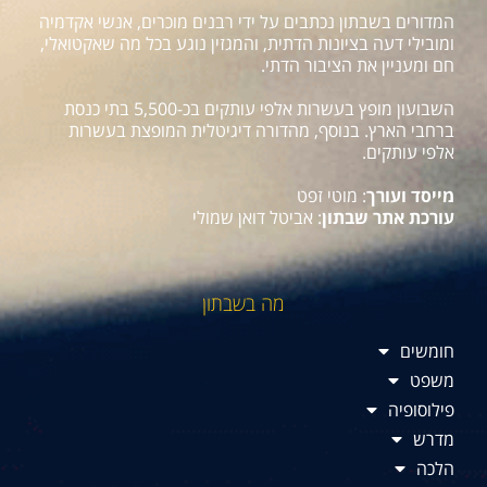
המדורים בשבתון נכתבים על ידי רבנים מוכרים, אנשי אקדמיה
ומובילי דעה בציונות הדתית, והמגזין נוגע בכל מה שאקטואלי,
חם ומעניין את הציבור הדתי.
השבועון מופץ בעשרות אלפי עותקים בכ-5,500 בתי כנסת
ברחבי הארץ. בנוסף, מהדורה דיגיטלית המופצת בעשרות
אלפי עותקים.
מייסד ועורך
: מוטי זפט
עורכת אתר שבתון
: אביטל דואן שמולי
מה בשבתון
חומשים
משפט
פילוסופיה
מדרש
הלכה