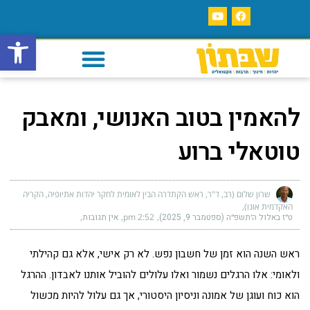
פתח סרגל
להאמין בטוב האנושי, ומאבק
טוטאלי ברוע
שרון שלום (רב, ד"ר, ראש הקתדרה הבין לאומית לחקר יהדות אתיופיה, הקריה
האקדמית אונו)
ט״ז באלול ה׳תשפ״ה (ספטמבר 9, 2025)
2:52 pm
אין תגובות
ראש השנה הוא זמן של חשבון נפש. לא רק אישי, אלא גם קהילתי
ולאומי: אלו הרגלים נשמור ואלו עלולים להוביל אותנו לאבדון. ההרגל
הוא כוח ועוגן של אמונה וניסיון היסטורי, אך גם עלול להיות מכשול