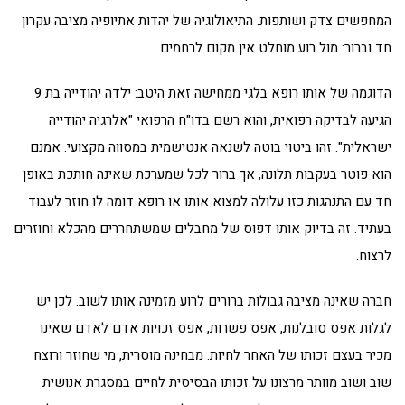
המחפשים צדק ושותפות. התיאולוגיה של יהדות אתיופיה מציבה עקרון
חד וברור: מול רוע מוחלט אין מקום לרחמים.
הדוגמה של אותו רופא בלגי ממחישה זאת היטב: ילדה יהודייה בת 9
הגיעה לבדיקה רפואית, והוא רשם בדו"ח הרפואי "אלרגיה יהודייה
ישראלית". זהו ביטוי בוטה לשנאה אנטישמית במסווה מקצועי. אמנם
הוא פוטר בעקבות תלונה, אך ברור לכל שמערכת שאינה חותכת באופן
חד עם התנהגות כזו עלולה למצוא אותו או רופא דומה לו חוזר לעבוד
בעתיד. זה בדיוק אותו דפוס של מחבלים שמשתחררים מהכלא וחוזרים
לרצוח.
חברה שאינה מציבה גבולות ברורים לרוע מזמינה אותו לשוב. לכן יש
לגלות אפס סובלנות, אפס פשרות, אפס זכויות אדם לאדם שאינו
מכיר בעצם זכותו של האחר לחיות. מבחינה מוסרית, מי שחוזר ורוצח
שוב ושוב מוותר מרצונו על זכותו הבסיסית לחיים במסגרת אנושית