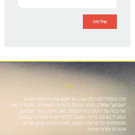
אודות
הכל התחיל לפני 25 שנה, אז הוקם עלון פרשת השבוע
"שבתון" שחולק בבתי הכנסת הדתיים הלאומיים, שקנה לו שם
של כבוד על דלפקי בתי הכנסת. מאז, העלון הפך לשבועון
המוביל בציבור הדתי, ומעבר לדברי תורה ומדורים קבועים
ומתחלפים על פרשת השבוע, נוספו כתבות מגזין, טורים
אהובים ומדורי אירוח.