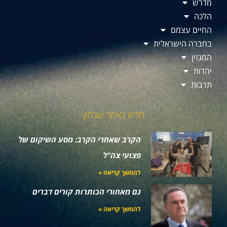
מדרש
הלכה
החיים עצמם
בחברה הישראלית
המגזין
יהדות
תרבות
חדש באתר שבתון
הקרב שאחרי הקרב: מסע השיקום של
פצועי צה"ל
להמשך קריאה »
גם מאחורי הכותרות קורים דברים
להמשך קריאה »