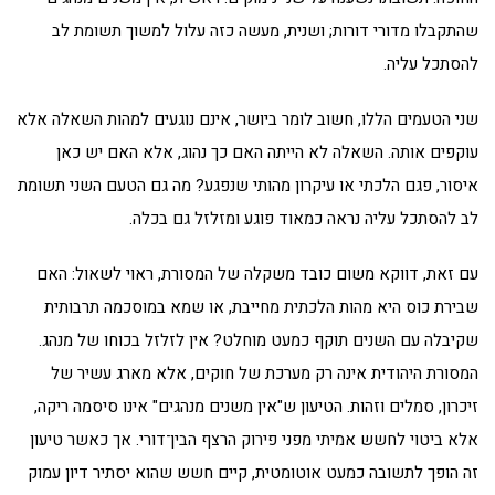
שהתקבלו מדורי דורות; ושנית, מעשה כזה עלול למשוך תשומת לב
להסתכל עליה.
שני הטעמים הללו, חשוב לומר ביושר, אינם נוגעים למהות השאלה אלא
עוקפים אותה. השאלה לא הייתה האם כך נהוג, אלא האם יש כאן
איסור, פגם הלכתי או עיקרון מהותי שנפגע? מה גם הטעם השני תשומת
לב להסתכל עליה נראה כמאוד פוגע ומזלזל גם בכלה.
עם זאת, דווקא משום כובד משקלה של המסורת, ראוי לשאול: האם
שבירת כוס היא מהות הלכתית מחייבת, או שמא במוסכמה תרבותית
שקיבלה עם השנים תוקף כמעט מוחלט? אין לזלזל בכוחו של מנהג.
המסורת היהודית אינה רק מערכת של חוקים, אלא מארג עשיר של
זיכרון, סמלים וזהות. הטיעון ש"אין משנים מנהגים" אינו סיסמה ריקה,
אלא ביטוי לחשש אמיתי מפני פירוק הרצף הבין־דורי. אך כאשר טיעון
זה הופך לתשובה כמעט אוטומטית, קיים חשש שהוא יסתיר דיון עמוק