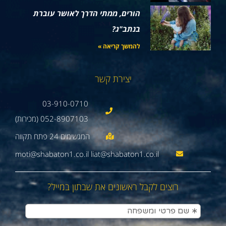
הורים, ממתי הדרך לאושר עוברת
בנתב"ג?
להמשך קריאה »
יצירת קשר
03-910-0710
052-8907103 (מכירות)
moti@shabaton1.co.il liat@shabaton1.co.il
רוצים לקבל ראשונים את שבתון במייל?