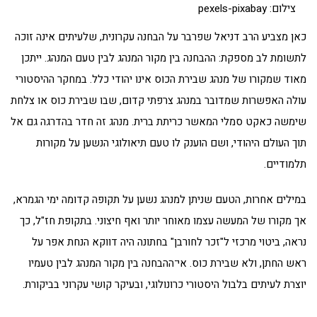
צילום: pexels-pixabay
כאן מצביע הרב דניאל שפרבר על הבחנה עקרונית, שלעיתים אינה זוכה
לתשומת לב מספקת: ההבחנה בין מקור המנהג לבין טעם המנהג. ייתכן
מאוד שמקורו של מנהג שבירת הכוס אינו יהודי כלל. במחקר ההיסטורי
עולה האפשרות שמדובר במנהג צרפתי קדום, שבו שבירת כוס או צלחת
שימשה כאקט סמלי המאשר כריתת ברית. מנהג זה חדר בהדרגה גם אל
תוך העולם היהודי, ושם הוענק לו טעם תיאולוגי הנשען על מקורות
תלמודיים.
במילים אחרות, הטעם שניתן למנהג נשען על תקופה קדומה ימי הגמרא,
אך מקורו של המעשה עצמו מאוחר יותר ואף חיצוני. בתקופת חז"ל, כך
נראה, ביטוי מרכזי ל"זכר לחורבן" בחתונה היה דווקא הנחת אפר על
ראש החתן, ולא שבירת כוס. אי־ההבחנה בין מקור המנהג לבין טעמיו
יוצרת לעיתים בלבול היסטורי כרונולוגי, ובעיקר קושי עקרוני בביקורת.