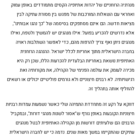
מנהיגיה הרוחניים של יהדות אתיופיה הקסים מתמודדים באופן עמוק
ואחראי עם השאלות המורכבות של מפגש בין מסורת עתיקה לבין
מציאות חדשה. הם אינם מסתפקים בסיסמה של "כך נהגו אבותינו",
אלא נדרשים להכריע בפועל: אילו מנהגים יש להמשיך ולטפח, ואילו
מנהגים ניתן ואף צריך להרפות מהם, כדי לאפשר השתלבות ראויה
בחברה הישראלית מתוך אחריות לכלל ישראל. ההנהגה הרוחנית
האתיופית נושאת באחריות הבלעדית להכרעות הללו, שכן רק היא
מכירה לעומק את עולמה הפנימי של הקהילה, את מקורותיה ואת
רגישויותיה. לא רבנים חיצוניים ולא גורמים פוליטיים יכולים או רשאים
להחליף אותה בתהליך זה.
דווקא על רקע זה מתחדדת התמיהה שלי כאשר נשמעות עמדות רבניות
חיצוניות הקובעות באופן גורף ש"אסור לשנות מנהגי דורות", ובמקביל
הרבנים הם שלעיתים דורשות מן הקהילה האתיופית לבטל מנהגים
עתיקים שהתקיימו במשך מאות שנים. נדמה כי יש לחברה הישראלית