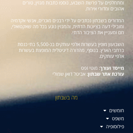
ומתחלפים על פרשת השבוע, נוספו כתבות מגזין, טורים
אהובים ומדורי אירוח.
המדורים בשבתון נכתבים על ידי רבנים מוכרים, אנשי אקדמיה
ומובילי דעה בציונות הדתית, והמגזין נוגע בכל מה שאקטואלי,
חם ומעניין את הציבור הדתי.
השבועון מופץ בעשרות אלפי עותקים בכ-5,500 בתי כנסת
ברחבי הארץ. בנוסף, מהדורה דיגיטלית המופצת בעשרות
אלפי עותקים.
מייסד ועורך
: מוטי זפט
עורכת אתר שבתון
: אביטל דואן שמולי
מה בשבתון
חומשים
משפט
פילוסופיה