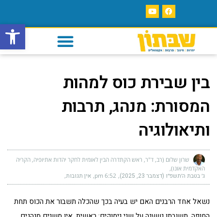
פתח סרגל
בין שבירת כוס למהות
המסורת: מנהג, תרבות
ותיאולוגיה
שרון שלום (רב, ד"ר, ראש הקתדרה הבין לאומית לחקר יהדות אתיופיה, הקריה
האקדמית אונו)
ג׳ בטבת ה׳תשפ״ו (דצמבר 23, 2025)
6:52 pm
אין תגובות
נשאל אחד הרבנים האם יש בעיה בכך שהכלה תשבור את הכוס תחת
החופה. תשובתו נשענה על שני נימוקים: ראשית, אין משנים מנהגים