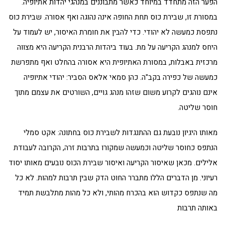
הפער הזה מתחדד במיוחד כאשר מתבוננים במנהגי יהדות אתיופיה.
במסורת זו, שבירת כוס תחת החופה אינה נהוגה ואף אסורה. שבירת כוס
נתפסת כמעשה לא יהודי. כדי להבין את חומרת האיסור, יש לעמוד על
היחס למנהג הקריעה על מת. בעוד ביהדות הרבנית הקריעה היא מצווה
מרכזית באבלות, במסורת האתיופית היא אסורה בהחלט ואף מתפרשת
כמעשה של כפירה בקב"ה. כהן סמאי אלאס הסביר: יהודי אתיופיה
אינם נוהגים לקרוע משום שזהו מנהג גויים, השורטים את עצמם מתוך
חוסר שליטה.
מאותו היגיון נובעת גם ההתנגדות לשבירת כוס בחתונה: אקט סמלי
הנתפס כחוסר שליטה וכמעשה שמקורו בתרבות זרה, הקרובה לעבודת
אלילים. מכאן שאיסור הקריעה ואיסור שבירת הכוס נובעים מאותו יסוד
רעיוני. מן הדברים הללו מתברר החוט הדק שבין תרבות למהות. לא כל
מה שנתפס כקדוש הוא בהכרח מהותי, ולא כל מהות מתלבשת תמיד
באותה תרבות