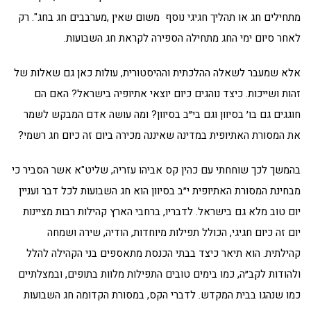
מתחילים חג או תהליך חגיגי נוסף משום שאין ,מערבבים חג בחג". רק
לאחר סיום ימי החג מתחילה הספירה לקראת חג השבועות.
אלא שמעבר לשאלה ההלכתית וההיסטורית, עולות כאן גם שאלות של
זהות ושייכות. כיצד נוהגים כיום יוצאי אתיופיה בישראל? האם הם
חוגגים גם בו׳ בסיוון וגם בי״ב בסיוון? ומה עושה אדם המבקש לשמר
את המסורת האתיופית במדינה שאיננה מכירה ביום זה כיום חג רשמי?
בהמשך לכך שוחחתי עם כהין קס אביהו עזריה, שליט"א אשר הסביר כי
מבחינת המסורת האתיופית י״ב בסיוון הוא חג השבועות לכל דבר ועניין
יום טוב מלא גם בישראל. לדבריו, ברחבי הארץ קהילות רבות מציינות
יום זה כיום חגיגי, הכולל תפילות מיוחדות, הודיה, שירה ושמחה
קהילתית. הוא תיאר כיצד בבתי הכנסת מתאספים בני הקהילה להלל
ולהודות לקב״ה, כמו בימים טובים התפילות מלוות בתופים, ובמצלתיים
כמו שנהגו בבית המקדש. לדברי הקס, במסורת הקדומה חג השבועות