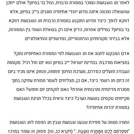
לאחר חג השבועות המוכר במסורת הרבנית, החל בו׳ בסיוון? אולם ייתכן
שהשאלה הנכונה איננה מדוע יהודי אתיופיה חוגגים בי״ב בסיוון, אלא
דווקא להפך: כיצד ומדוע התקבע במסורת הרבנית חג השבועות דווקא
בו׳ בסיוון? במילים אחרות, הדיון איננו רק בשאלת השוני בין המסורות,
אלא בבירור מקורותיהן ההיסטוריים, הפרשניים והתיאולוגיים.
אדם המבקש לחגוג את חג השבועות לפי המסורת האתיופית נתקל
במציאות מורכבת: במדינת ישראל י״ב בסיוון הוא יום חול רגיל. מקומות
העבודה פועלים כסדרם, מערכת החינוך פתוחה, והחוק איננו מכיר ביום
זה כיום חג רשמי. כיצד, אם כן, מצליחים לשמר מסורת עתיקה בתוך
מסגרת מדינתית ותרבותית אחרת? האם לוקחים יום חופש? האם
מקיימים טקסים בשעות הערב? כיצד נראית בכלל חגיגת השבועות
במסורת יהדות אתיופיה?
התורה מצווה על ספירת שבעה שבועות שבין חג הפסח לחג השבועות:
"וּסְפַרְתֶּם לָכֶם מִמָּחֳרַת הַשַּׁבָּת…" (ויקרא כג, טו). פסוק זה עומד במרכז