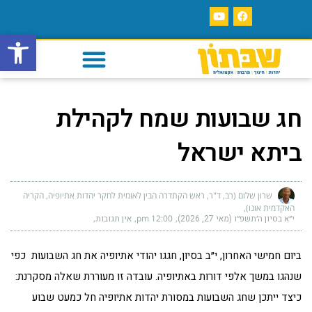
פתח סרגל
חג שבועות שמח לקהילת
ביתא ישראל
שרון שלום (רב, ד"ר, ראש הקתדרה הבין לאומית לחקר יהדות אתיופיה, הקריה
האקדמית אונו)
י״א בסיון ה׳תשפ״ו (מאי 27, 2026)
12:00 pm
אין תגובות
ביום חמישי האחרון, י״ב בסיון, חגגו יהודי אתיופיה את חג השבועות כפי
שנהגו במשך אלפי דורות באתיופיה. עובדה זו מעוררת שאלה מסקרנת:
כיצד ייתכן שחג השבועות במסורת יהדות אתיופיה חל כמעט שבוע