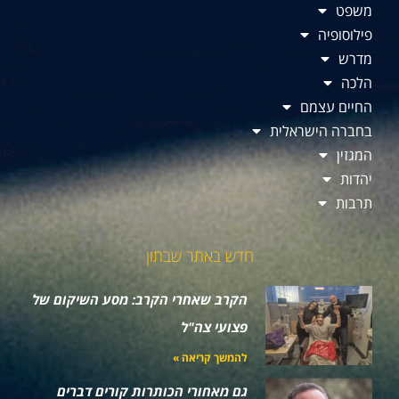
משפט
פילוסופיה
מדרש
הלכה
החיים עצמם
בחברה הישראלית
המגזין
יהדות
תרבות
חדש באתר שבתון
הקרב שאחרי הקרב: מסע השיקום של
פצועי צה"ל
להמשך קריאה »
גם מאחורי הכותרות קורים דברים