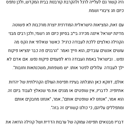
היה קשור גם לעלייה לרגל ולהקרבת קורבנות בבית המקדש, ולכן נתפס
כיום חג ציבורי ושמח.
עם זאת, המציאות הישראלית המודרנית יוצרת מורכבות לא פשוטה.
מדינת ישראל איננה מכירה בי״ב בסיוון כיום חג רשמי, ולכן רבים מבני
הקהילה נאלצים ללכת לעבודה כרגיל. כאשר שאלתי את הקס מה
עושים אנשים עובדים, הוא חייך ואמר: "הרבנים פה כבר ימציאו פיקוח
נפש… ובישראל באמת העבודה היא לפעמים פיקוח נפש. אם אדם לא
ילך לעבודה עלולים לפטר אותו. יש משפחות, משכנתאות וחובות".
אולם, דווקא כאן התגלתה בעיניו תפיסת העולם הקהילתית של יהדות
אתיופיה. לדבריו, אין שופטים או מגנים את מי שנאלץ לעבוד ביום זה.
הוא אמר, "אנחנו לא שופטים אותם", אמר, "אנחנו מחבקים אותם
ומתפללים עליהם, כי כולנו קשורים זה בזה".
דבריו מבטאים תפיסה עמוקה של ערבות הדדית ושל קהילה הרואה את