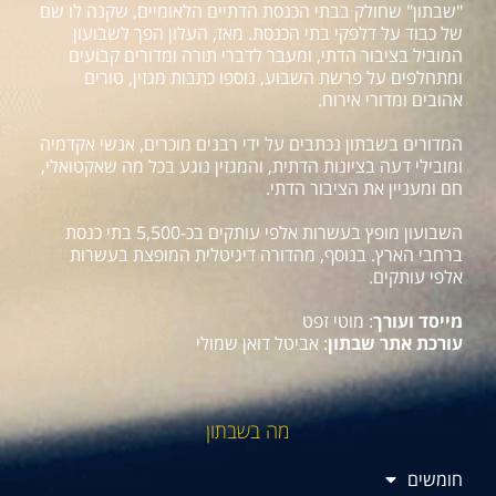
"שבתון" שחולק בבתי הכנסת הדתיים הלאומיים, שקנה לו שם
של כבוד על דלפקי בתי הכנסת. מאז, העלון הפך לשבועון
המוביל בציבור הדתי, ומעבר לדברי תורה ומדורים קבועים
ומתחלפים על פרשת השבוע, נוספו כתבות מגזין, טורים
אהובים ומדורי אירוח.
המדורים בשבתון נכתבים על ידי רבנים מוכרים, אנשי אקדמיה
ומובילי דעה בציונות הדתית, והמגזין נוגע בכל מה שאקטואלי,
חם ומעניין את הציבור הדתי.
השבועון מופץ בעשרות אלפי עותקים בכ-5,500 בתי כנסת
ברחבי הארץ. בנוסף, מהדורה דיגיטלית המופצת בעשרות
אלפי עותקים.
מייסד ועורך
: מוטי זפט
עורכת אתר שבתון
: אביטל דואן שמולי
מה בשבתון
חומשים