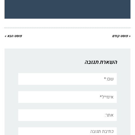
« פוסט קודם
פוסט הבא »
השארת תגובה
שם:*
אימייל*
אתר:
תגובה