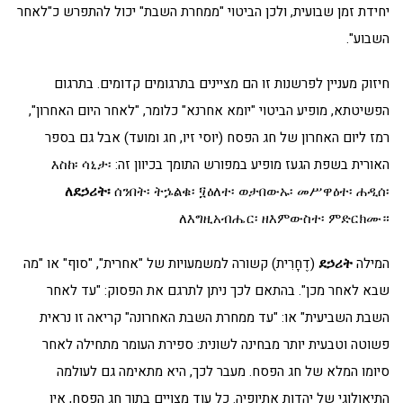
יחידת זמן שבועית, ולכן הביטוי "ממחרת השבת" יכול להתפרש כ"לאחר
השבוע".
חיזוק מעניין לפרשנות זו הם מציינים בתרגומים קדומים. בתרגום
הפשיטתא, מופיע הביטוי "יומא אחרנא" כלומר, "לאחר היום האחרון",
רמז ליום האחרון של חג הפסח (יוסי זיו, חג ומועד) אבל גם בספר
האורית בשפת הגעז מופיע במפורש התומך בכיוון זה: እስከ፡ ሳኒታ፡
ለደኃሪት፡
ሰንበት፡ ትኌልቁ፡ ፶ዕለተ፡ ወታበውኡ፡ መሥዋዕተ፡ ሐዲሰ፡
ለእግዚአብሔር፡ ዘእምውስተ፡ ምድርክሙ።
המילה
ደኃሪት
(דֶחָרִית) קשורה למשמעויות של "אחרית", "סוף" או "מה
שבא לאחר מכן". בהתאם לכך ניתן לתרגם את הפסוק: "עד לאחר
השבת השביעית" או: "עד ממחרת השבת האחרונה" קריאה זו נראית
פשוטה וטבעית יותר מבחינה לשונית: ספירת העומר מתחילה לאחר
סיומו המלא של חג הפסח. מעבר לכך, היא מתאימה גם לעולמה
התיאולוגי של יהדות אתיופיה. כל עוד מצויים בתוך חג הפסח, אין