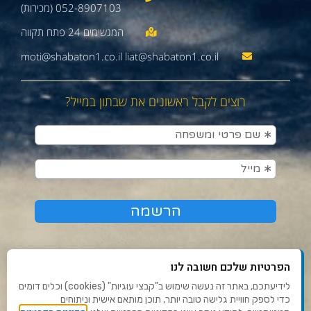
052-8907103 (מכירות)
moti@shabaton1.co.il liat@shabaton1.co.il
רוצים לקבל ראשונים את שבתון במייל?
הפרטיות שלכם חשובה לנו
לידיעתכם, באתר זה נעשה שימוש ב"קבצי עוגיות" (cookies) וכלים דומים
כדי לספק חוויית גלישה טובה יותר, תוכן מותאם אישית וניתוחים
תנאי שימוש ומדיניות פרטיות