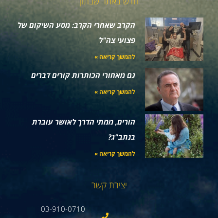
חדש באתר שבתון
הקרב שאחרי הקרב: מסע השיקום של
פצועי צה"ל
להמשך קריאה »
גם מאחורי הכותרות קורים דברים
להמשך קריאה »
הורים, ממתי הדרך לאושר עוברת
בנתב"ג?
להמשך קריאה »
יצירת קשר
03-910-0710