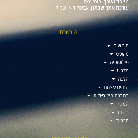
מייסד ועורך
: מוטי זפט
עורכת אתר שבתון
: אביטל דואן שמולי
מה בשבתון
חומשים
משפט
פילוסופיה
מדרש
הלכה
החיים עצמם
בחברה הישראלית
המגזין
יהדות
תרבות