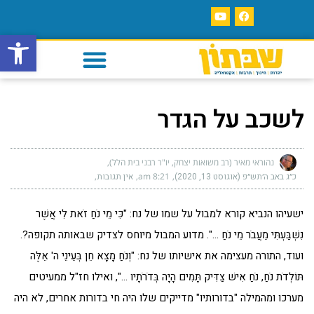
פתח סרגל
לשכב על הגדר
נהוראי מאיר (רב משואות יצחק, יו"ר רבני בית הלל)
כ״ג באב ה׳תש״פ (אוגוסט 13, 2020)
8:21 am
אין תגובות
ישעיהו הנביא קורא למבול על שמו של נח: "כִּי מֵי נֹחַ זֹאת לִי אֲשֶׁר
נִשְׁבַּעְתִּי מֵעֲבֹר מֵי נֹחַ …". מדוע המבול מיוחס לצדיק שבאותה תקופה?.
ועוד, התורה מעצימה את אישיותו של נח: "וְנֹחַ מָצָא חֵן בְּעֵינֵי ה' אֵלֶּה
תּוֹלְדֹת נֹחַ, נֹחַ אִישׁ צַדִּיק תָּמִים הָיָה בְּדֹרֹתָיו …", ואילו חז"ל ממעיטים
מערכו ומהמילה "בדורותיו" מדייקים שלו היה חי בדורות אחרים, לא היה