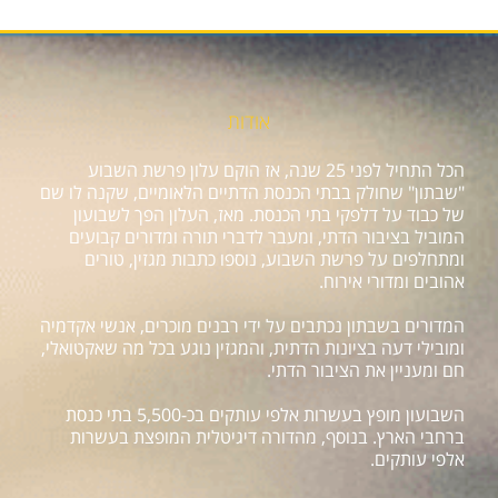
אודות
הכל התחיל לפני 25 שנה, אז הוקם עלון פרשת השבוע
"שבתון" שחולק בבתי הכנסת הדתיים הלאומיים, שקנה לו שם
של כבוד על דלפקי בתי הכנסת. מאז, העלון הפך לשבועון
המוביל בציבור הדתי, ומעבר לדברי תורה ומדורים קבועים
ומתחלפים על פרשת השבוע, נוספו כתבות מגזין, טורים
אהובים ומדורי אירוח.
המדורים בשבתון נכתבים על ידי רבנים מוכרים, אנשי אקדמיה
ומובילי דעה בציונות הדתית, והמגזין נוגע בכל מה שאקטואלי,
חם ומעניין את הציבור הדתי.
השבועון מופץ בעשרות אלפי עותקים בכ-5,500 בתי כנסת
ברחבי הארץ. בנוסף, מהדורה דיגיטלית המופצת בעשרות
אלפי עותקים.