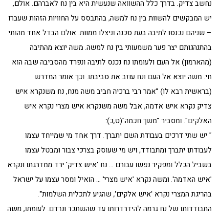
נחשב צדיק. בדרך כלל ההשוואה שנעשית היא בין נח לאברהם. אולם,
יש המבקשים להשוות בין נח למשה, בהתבסס על החוויות הזהות שעברו
– שניהם נכנסו לתיבה בעת סכנה וניצלו ממוות. אולם הבדל אחד מהותי
בהתנהגותם יצר פער משמעותי בין נח למשה. משה יוצא מהתיבה
(מהארמון) אל העם ולעומתו נח נכנס לתיבה ונפרד מהסביבה שבה הוא
חי. משה יוצא אל העם ונח עוזב את סביבתו. וכך אומר המדרש
(בראשית רבא לו) "אמר רבי ברכיה חביב משה מנח, נח משנקרא איש
צדיק נקרא איש אדמה, אבל משה משנקרא איש מצרי נקרא איש
האלקים". ומסביר "משך חכמה"(ט,כ):
" יש שתי דרכים בעבודת השם יתברך. דרך אחד מי שמייחד עצמו
לעבודתו יתברך ומתבודד, ויש מי שעוסק בצרכי צבור ומבטל עצמו
בשביל הכלל ומפקיר נפשו עבורם … נח 'איש צדיק' ירד ממדרגתו ונקרא
'איש האדמה'. ומשה נקרא 'איש מצרי' … הואיל ומסר עצמו על ישראל
בהריגת המצרי נקרא 'איש אלקים', שהגיע לתכלית השלמות".
התבודדותו של נח גרמה להידרדרותו עד שהשתכר ונרדם. לעומתו, משה