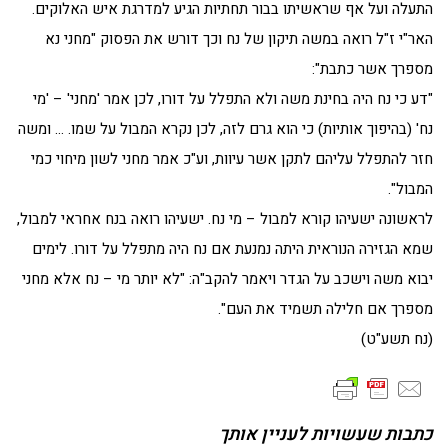
התעלה ועל אף שראשיתו בבור תחתיות הגיע למדרגת איש האלוקים.
האר"י ז"ל רואה במשה תיקון של נח וכך דורש את הפסוק "מחני נא
מספרך אשר כתבת":
"דע כי נח היה בחינת משה ולא התפלל על דורו, לכן אמר 'מחני' – 'מי
נח' (בהיפוך אותיות) כי הוא גרם לזה, לכן נקרא המבול על שמו. … ומשה
חזר להתפלל עליהם לתקן אשר עיוות, וע"כ אמר מחני לשון מיחוי כמי
המבול".
לראשונה ישעיהו קורא למבול – מי נח. ישעיהו רואה בנח אחראי למבול,
שמא הגזירה הנוראית היתה נמנעת אם נח היה מתפלל על דורו. לימים
יבוא משה וישכב על הגדר ויאמר להקב"ה: "לא יותר מי – נח אלא מחני
מספרך אם חלילה תשמיד את העם".
(נח תשע"ט)
כתבות שעשויות לעניין אותך