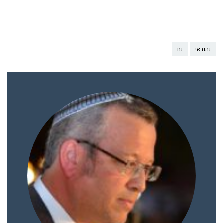
נהוראי
נח