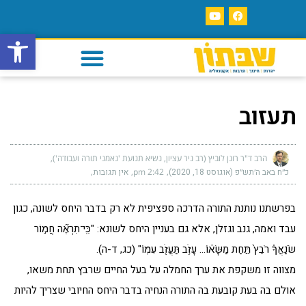
פתח סרגל
תעזוב
הרב ד"ר רונן לוביץ (רב ניר עציון, נשיא תנועת 'נאמני תורה ועבודה')
כ״ח באב ה׳תש״פ (אוגוסט 18, 2020)
2:42 pm
אין תגובות
בפרשתנו נותנת התורה הדרכה ספציפית לא רק בדבר היחס לשונה, כגון
עבד ואמה, גנב וגזלן, אלא גם בעניין היחס לשונא: "כִּֽי־תִרְאֶ֞ה חֲמ֣וֹר
שֹׂנַאֲךָ֗ רֹבֵץ֙ תַּ֣חַת מַשָּׂא֔וֹ… עָזֹ֥ב תַּעֲזֹ֖ב עִמּֽוֹ" (כג, ד-ה).
מצווה זו משקפת את ערך החמלה על בעל החיים שרבץ תחת משאו,
אולם בה בעת קובעת בה התורה הנחיה בדבר היחס החיובי שצריך להיות