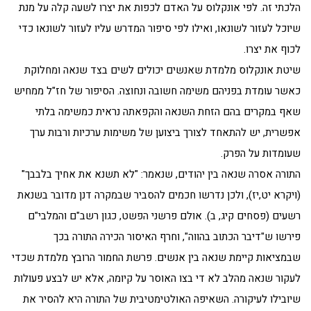
הלכתי זה. לפי אונקלוס על האדם לכפות את יצרו לשעה קלה על מנת
שיוכל לעזור לשונאו, ואילו לפי סיפור המדרש עליו לעזור לשונאו כדי
לכוף את יצרו.
שיטת אונקלוס מלמדת שאנשים יכולים לשים בצד שנאה ומחלוקת
כאשר עומדת בפניהם משימה חשובה ונחוצה. הסיפור של חז"ל ממחיש
שאף במקרים בהם הזחת השנאה והקפאתה נראית כמשימה בלתי
אפשרית, יש להתאחד לצורך ביצוען של משימות ערכיות ורבות ערך
שעומדות על הפרק.
התורה אסרה שנאה בין יהודים, שנאמר: "לא תשנא את אחיך בלבבך"
(ויקרא יט,יז), ולכן נדרשו חכמים להסביר שבמקרה דנן מדובר בשנאת
רשעים (פסחים קיג, ב). אולם פרשני הפשט, כגון רשב"ם והמלבי"ם
פירשו ש"דיבר הכתוב בהווה", וחרף האיסור הכירה התורה בכך
שבמציאות קיימת שנאה בין אנשים. פרשת החמור הרובץ מלמדת שכדי
לעקור שנאה מהלב לא די בצו האוסר על קיומה, אלא יש לבצע פעולות
שיובילו לעיקורה. השאיפה האולטימטיבית של התורה היא להסיר את