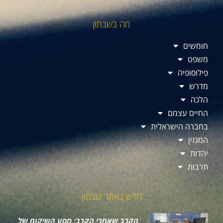
מה בשבתון
חומשים
משפט
פילוסופיה
מדרש
הלכה
החיים עצמם
בחברה הישראלית
המגזין
יהדות
תרבות
חדש באתר שבתון
הקרב שאחרי הקרב: מסע השיקום של