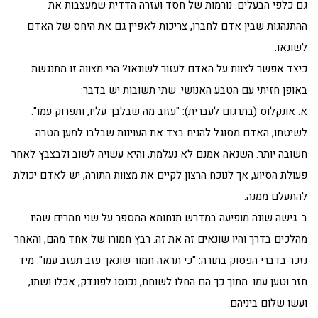
גם כלפי הבעלים. נורמות של חסד ועזרה הדדית שמעצבות את
ההתנהגות שבין אדם לחברו, צריכות לאפיין גם את היחס של האדם
לשונאו.
כיצד אפשר לצוות על האדם לעזור לשונאו? הרי מצווה זו מתנגשת
באופן חזיתי עם הטבע האנושי. שתי תשובות יש בדבר:
א. אונקלוס (בתרגום לעברית): "עזוב מה שבלבך עליו, ותפרוק עמו".
לשיטתו, האדם מסוגל להניח בצד את העוינות שבלבו למען מטרה
חשובה יותר. השנאה אמנם לא נעלמת, והיא עשויה לשוב ולבצבץ לאחר
פעולת הסיוע, אך לנוכח הרצון לקיים את מצוות התורה, יש לאדם יכולת
להתעלם ממנה.
ב. גישה שונה מופיעה במדרש תנחומא המספר על שני חמרים שהיו
מהלכים בדרך והיו שונאים זה את זה. רבץ חמורו של אחד מהם, והאחר
נזכר בדברי הפסוק בתורה: "כי תראה חמור שונאך עזב תעזב עמו". מיד
חזר וטען עמו. מתוך כך הם החלו לשוחח, נכנסו לפונדק, אכלו ושתו,
ועשו שלום ביניהם.