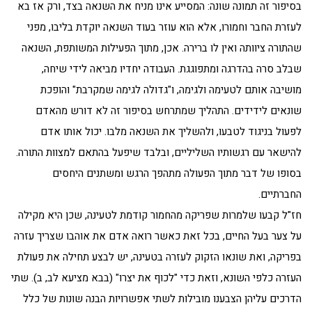
בסיפור זה תמונה שונה: המסייע אינו מניח את השנאה בצד, ורק אז בא
לעזרת החבר וחמורו, אלא הוא עוזר בעוד השנאה יוקדת בליבו, מפני
שהתורה ציוותה ואין לו ברירה. אכן, מתוך הפעילות המשותפת, השנאה
שבלב סרה בהדרגה ומתפוגגת. העבודה יחדיו מביאה לידי שיחה,
מושיבה אותם לטעימה ולגימה, ו"גדולה לגימה שמקרבת" והופכת
שונאים לידידים. התהליך שמתרחש בסיפור זה לא דורש מהאדם
לפעול בניגוד לטבעו, ולהשליך את השנאה מלבו. יכול אותו אדם
להישאר עם רגשותיו השליליים, ובלבד שיפעל בהתאם למצוות התורה.
בסופו של דבר מתוך הפעולה מתהפך הרגש ומשתנים היחסים
החברתיים.
חז"ל קבעו שלמרות שפריקה מהחמור קודמת לטעינה, שכן היא מקילה
על צער בעל החיים, בכל זאת כאשר רואה אדם את אוהבו שצריך עזרה
בפריקה, ואת שונאו הזקוק לעזרה בטעינה, יש לבצע תחילה את פעולת
העזרה כלפי השונא, וזאת כדי "לכוף את יצרו" (בבא מציעא לב, ב). שתי
הדרכים עליהן הצבענו מובילות לשתי אפשרויות הבנה שונות של כלל