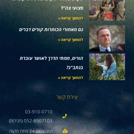
פצועי צה"ל
להמשך קריאה »
גם מאחורי הכותרות קורים דברים
להמשך קריאה »
הורים, ממתי הדרך לאושר עוברת
בנתב"ג?
להמשך קריאה »
יצירת קשר
03-910-0710
052-8907103 (מכירות)