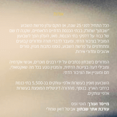
אודות
הכל התחיל לפני 25 שנה, אז הוקם עלון פרשת השבוע
"שבתון" שחולק בבתי הכנסת הדתיים הלאומיים, שקנה לו שם
של כבוד על דלפקי בתי הכנסת. מאז, העלון הפך לשבועון
המוביל בציבור הדתי, ומעבר לדברי תורה ומדורים קבועים
ומתחלפים על פרשת השבוע, נוספו כתבות מגזין, טורים
אהובים ומדורי אירוח.
המדורים בשבתון נכתבים על ידי רבנים מוכרים, אנשי אקדמיה
ומובילי דעה בציונות הדתית, והמגזין נוגע בכל מה שאקטואלי,
חם ומעניין את הציבור הדתי.
השבועון מופץ בעשרות אלפי עותקים בכ-5,500 בתי כנסת
ברחבי הארץ. בנוסף, מהדורה דיגיטלית המופצת בעשרות
אלפי עותקים.
מייסד ועורך
: מוטי זפט
עורכת אתר שבתון
: אביטל דואן שמולי