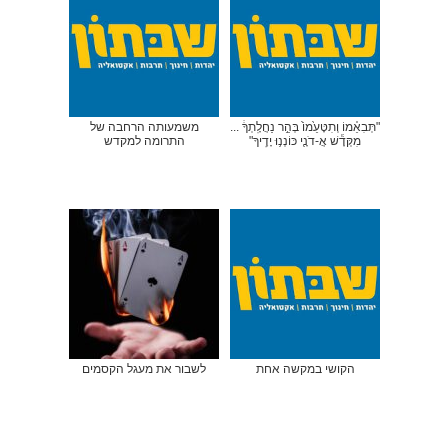
"תְּבִאֵ֗מוֹ וְתִטָּעֵ֙מוֹ֙ בְּהַ֣ר נַחֲלָֽתְךָ֔ ...
משמעותה הרחבה של
מִקְּדָ֕שׁ אֲ-דֹנָ֖י כּוֹנְנ֥וּ יָדֶֽיךָ"
התרומה למקדש
הקושי במקשה אחת
לשבור את מעגל הקסמים