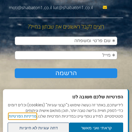
moti@shabaton1.co.il liat@shabaton1.co.il
רוצים לקבל ראשונים את שבתון במייל?
הפרטיות שלכם חשובה לנו
לידיעתכם, באתר זה נעשה שימוש ב"קבצי עוגיות" (cookies) וכלים דומים
כדי לספק חוויית גלישה טובה יותר, תוכן מותאם אישית וניתוחים
תנאי שימוש ומדיניות פרטיות
מדיניות הפרטיות
סטטיסטיים. למידע נוסף עיינו במדיניות הפרטיות שלנו.
פנו אלינו
קראתי ואני מאשר
דחה עוגיות לא חיוניות