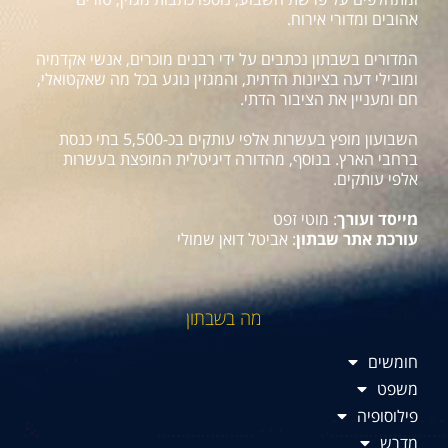
אהובים ומדורי אירוח.
המדורים בשבתון נכתבים על ידי רבנים מוכרים, אנשי אקדמיה
ומובילי דעה בציונות הדתית, והמגזין נוגע בכל מה שאקטואלי,
חם ומעניין את הציבור הדתי.
השבועון מופץ בעשרות אלפי עותקים בכ-5,500 בתי כנסת
ברחבי הארץ. בנוסף, מהדורה דיגיטלית המופצת בעשרות
אלפי עותקים.
מייסד ועורך
: מוטי זפט
עורכת אתר שבתון
: אביטל דואן שמולי
מה בשבתון
חומשים
משפט
פילוסופיה
מדרש