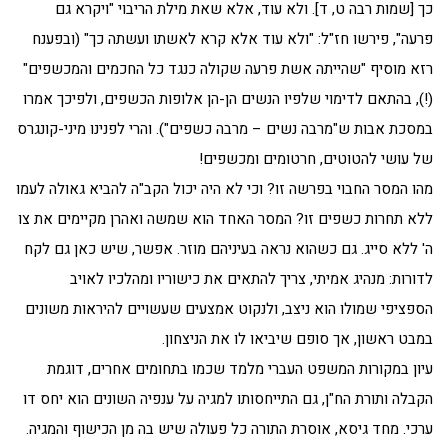
כך [שמות רבה ט, ד]. ולא עוד, אלא שאת מילת הריבוי "ויקרא גם
פרעה", פירשו חז"ל: "ולא עוד אלא קרא לאשתו ועשתה כך" (ובפענח
רזא מוסיף "שהייתה אשת פרעה שקולה כנגד כל החכמים והמכשפים"
(!), בהתאם לדימוי שלפיו הנשים הן-הן אלופות הכשפים, ולפיכך אמרו
במסכת אבות ש"מרבה נשים – מרבה כשפים"). והרי לפנינו מיני-קונגרס
של עושי להטוטים, חרטומים ומכשפים!
מהו המסר החבוי בפרשה זו? וכי לא היה יכול הקב"ה להביא גאולה לעמו
ללא תחרות כשפים זו? המסר האחד הוא שמשה ואהרן מקיימים את צו
ה' ללא סייג. גם כשהוא נראה בעיניהם מוזר. אפשר, שיש כאן גם לקח
לדורות: מנהיג אמיתי, צריך להתאים את כישוריו ומהלכיו לאויב
הספציפי שמולו הוא ניצב, ולנקוט אמצעים שעשויים להיראות משונים
במבט ראשון, אך סופם שיביאו לו את הניצחון.
עיון במקורות המשפט העברי מלמד שכמו בתחומים אחרים, דוגמת
הקבלה ותורת הח"ן, גם התייחסותו למגיה על ענפיה השונים הוא יחס דו
ערכי. מחד גיסא, אוסרת התורה כל פעולה שיש בה מן הכישוף והמגיה.