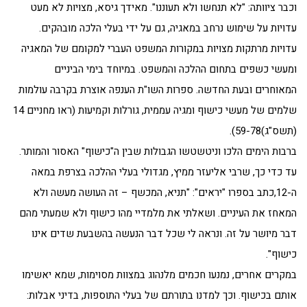
וכבר ציוותה: "לא תנחשו ולא תעוננו". מאידך גיסא, מצויות לא מעט
עדויות על שימוש נרחב במאגיה, גם על ידי בעלי הלכה מובהקים.
עדויות מרתקות מצויות במקורות המשפט העברי למקומם של המאגיה
ומעשי כשפים בתחום ההלכה והמשפט. במיוחד בימי הביניים
המאוחרים ובעת החדשה. ספרות השו"ת הענפה אוצרת בקרבה עולמות
שלמים של מעשי כישוף ומגיה עממית, גורלות וקמיעות (ראו מחניים 14
(תשס"ג)59-78).
ברבות הימים הלכו וניטשטשו הגבולות שבין ה"כישוף" האסור והמותר.
עד כדי כך, שרבי אליעזר ממיץ, מגדולי בעלי ההלכה בצרפת במאה
ה-12,כתב בספרו "יראים": "תניא, המכשף – זה העושה מעשה ולא
המאחז את העיניים. ושאלתי את מלמדיי מהו כישוף ולא שמעתי מהם
דבר מיושר על זה. ונראה לי שכל דבר הנעשה בהשבעת שדים אינו
כישוף".
במקרים אחרים, נמנעו חכמים מלנהוג במצוות מסוימות, שמא יאשימו
אותם בכישוף. וכך למדנו בתורתם של בעלי התוספות, בדיני אבלות: