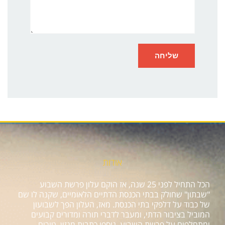
אודות
הכל התחיל לפני 25 שנה, אז הוקם עלון פרשת השבוע
"שבתון" שחולק בבתי הכנסת הדתיים הלאומיים, שקנה לו שם
של כבוד על דלפקי בתי הכנסת. מאז, העלון הפך לשבועון
המוביל בציבור הדתי, ומעבר לדברי תורה ומדורים קבועים
ומתחלפים על פרשת השבוע, נוספו כתבות מגזין, טורים