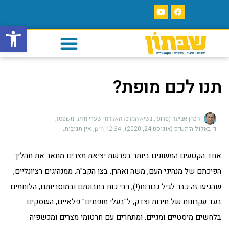
פתח סרגל
תנו לכם מופת?
הכהן אביעד (פרופ', נשיא המרכז האקדמי שערי מדע ומשפט)
ד׳ באלול ה׳תש״פ (אוגוסט 24, 2020)
12:34 pm
אין תגובות
אחד הקטעים המשונים ביותר בפרשת יציאת מצרים מתאר את תהליך
הפיכתם של מנהיגי העם, משה ואהרן, בצו הקב"ה, ממנהיגים רציונליים,
שהגיעו זה כבר לגיל גבורות(!), רבי כוח בתבונתם ובמוסריותם, הלוחמים
בעד עקרונות של חירות וצדק, ל"בעלי מופתים" פלאיים, העוסקים
בלחשים מיסטיים ומגיים, ומתחרים עם חרטומי מצרים ומכשפיה