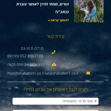
הורים, ממתי הדרך לאושר עוברת
בנתב"ג?
להמשך קריאה »
יצירת קשר
03-910-0710
052-8907103 (מכירות)
moti@shabaton1.co.il liat@shabaton1.co.il
רוצים לקבל ראשונים את שבתון במייל?