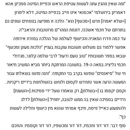
"ומה שאין נוהגין עתה לעשות עטיפת הראש וכפיית המיטה סמכינן אהא
דאמרינן בירושלמי "אכסנאי אינו חייב בכפיית המיטה, דלא לימרון
[=שלא יאמרו] חרש [=מכשף] הוא". הלכה זו מופיעה בנוסחים שונים גם
בתורתם של חכמי אשכנז, דוגמת המהר"ם מרוטנבורג והראבי"ה.
עד כמה חדרו המאגיה והכישוף לעולמה של ההלכה במזרח אירופה
אפשר ללמוד גם משלוש תשובות עוקבות בעניין "הלכות מעונן ומכשף"
שבאו בספר תשובותיו "טוב טעם ודעת" לרבי שלמה קלוגר, מגדולי
חכמי גליציה במאה ה-19. בתשובה המרתקת ביותר מביא המשיב תיאור
חי של "סיאנסים" שפשו בקרב בני התקופה: "והנה נפשו בשאלתו עבור
המעשה הרעה אשר נתחדש לקסום ולנחש בהשולחנות בידיים ריקניות…
וקסם יקסמו בו [=בשולחן], רק שאמרו שעל ידי סמיכות [=השענת]
הידיים בסמיכה שאין בה ממש לטובה, יתחיל [=השולחן] לדלג
ולהתנענע כאייל פיסח, תיכף אמרתי שהוא מין כישוף וחלילה לעשות
כן!".
סוף דבר: דור דור וחכמיו, דור דור ומכשפיו, דור דור וקוסמיו. והחכם