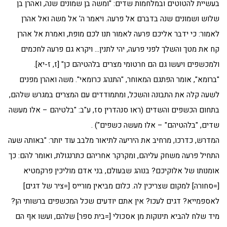
בעשיית להטוטים ובמלחמות שדים: "ומשה בן שמונים שנה, ואהרן בן
שלוש ושמונים שנה בדברם אל פרעה. ויאמר ה' אל משה ואל אהרן
לאמור: כי ידבר אליכם פרעה לאמור תנו לכם מופת, ואמרת אל אהרן
קח את מטך והשלך לפני פרעה, יהי לתנין… ויקרא גם פרעה לחכמים
ולמכשפים ויעשו גם הם חרטומי מצרים בלהטיהם כן" [ז, ז-יא].
"ברומא", אומר הפתגם המאוחר, "התנהג כרומאי". משה ואהרן מפנים
לשעה קלה את התבונה והשכל, ומתמודדים עם המצרים במגרש שלהם,
בתחום הכשפים והשדים (ראו סנהדרין סז, ע"ב: "בלטיהם – אלו מעשה
שדים, "בלהטיהם" – אלו מעשה כשפים") .
המדרש, כדרכו, מרחיב את היריעה לתיאור מלבב עוד יותר: "באותה שעה
התחיל פרעה משחק עליהם, ומקרקר אחריהם כתרנגולת, ואומר להם: כך
אומנותו של אלוקיכם? בנוהג שבעולם, בני אדם מוליכין פרקמטיא
[=סחורה] למקום שצריכין לה. כלום מביאין מורייס [=ציר של דגים]
לאספמייא? דגים לעכו? אין אתם יודעים שכל המכשפים ברשותי הן?
מיד שלח להביא תינוקות מן אסכולי [=בית ספר] שלהם, ועשו אף הם