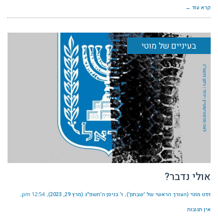
קרא עוד ←
בעיניים של מוטי
אולי נדבר?
זפט מוטי (העורך הראשי של 'שבתון')
ז׳ בניסן ה׳תשפ״ג (מרץ 29, 2023)
12:54 pm
אין תגובות