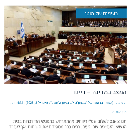
בעיניים של מוטי
המצב במדינה – דיינו
זפט מוטי (העורך הראשי של 'שבתון')
י״ב בניסן ה׳תשפ״ג (אפריל 3, 2023)
4:31 pm
אין תגובות
תנו צ'אנס לשלום עפ"י דיווחים מהמתרחש במפגשי ההידברות בבית
הנשיא, העניינים שם יגעים. רבים כבר מספידים את השיחות, אך לענ"ד