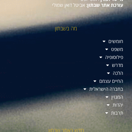
עורכת אתר שבתון
: אביטל דואן שמולי
מה בשבתון
חומשים
משפט
פילוסופיה
מדרש
הלכה
החיים עצמם
בחברה הישראלית
המגזין
יהדות
תרבות
חדש באתר שבתון