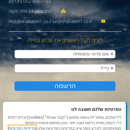
052-8907103 (מכירות)
moti@shabaton1.co.il liat@shabaton1.co.il
רוצים לקבל ראשונים את שבתון במייל?
הפרטיות שלכם חשובה לנו
לידיעתכם, באתר זה נעשה שימוש ב"קבצי עוגיות" (cookies) וכלים דומים
כדי לספק חוויית גלישה טובה יותר, תוכן מותאם אישית וניתוחים
תנאי שימוש ומדיניות פרטיות
מדיניות הפרטיות
סטטיסטיים. למידע נוסף עיינו במדיניות הפרטיות שלנו.