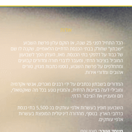
אודות
הכל התחיל לפני 25 שנה, אז הוקם עלון פרשת השבוע
"שבתון" שחולק בבתי הכנסת הדתיים הלאומיים, שקנה לו שם
של כבוד על דלפקי בתי הכנסת. מאז, העלון הפך לשבועון
המוביל בציבור הדתי, ומעבר לדברי תורה ומדורים קבועים
ומתחלפים על פרשת השבוע, נוספו כתבות מגזין, טורים
אהובים ומדורי אירוח.
המדורים בשבתון נכתבים על ידי רבנים מוכרים, אנשי אקדמיה
ומובילי דעה בציונות הדתית, והמגזין נוגע בכל מה שאקטואלי,
חם ומעניין את הציבור הדתי.
השבועון מופץ בעשרות אלפי עותקים בכ-5,500 בתי כנסת
ברחבי הארץ. בנוסף, מהדורה דיגיטלית המופצת בעשרות
אלפי עותקים.
מייסד ועורך
: מוטי זפט