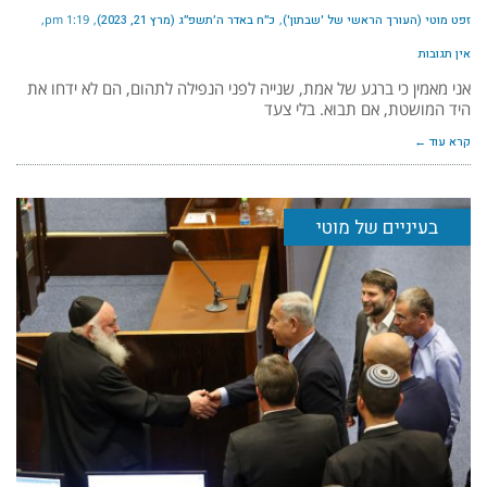
זפט מוטי (העורך הראשי של 'שבתון')
כ״ח באדר ה׳תשפ״ג (מרץ 21, 2023)
1:19 pm
אין תגובות
אני מאמין כי ברגע של אמת, שנייה לפני הנפילה לתהום, הם לא ידחו את
היד המושטת, אם תבוא. בלי צעד
קרא עוד ←
בעיניים של מוטי