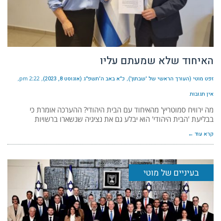
האיחוד שלא שמעתם עליו
זפט מוטי (העורך הראשי של 'שבתון')
כ״א באב ה׳תשפ״ג (אוגוסט 8, 2023)
2:22 pm
אין תגובות
מה ירוויח סמוטריץ' מהאיחוד עם הבית היהודי? ההערכה אומרת כי
בבליעת 'הבית היהודי' הוא יבלע גם את נציגיה שנשארו ברשויות
קרא עוד ←
בעיניים של מוטי