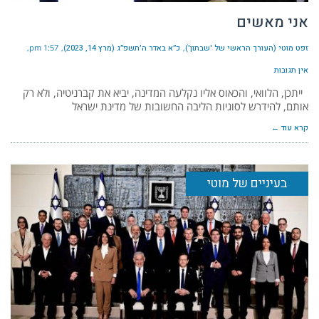
אני מאשים
זפט מוטי (העורך הראשי של 'שבתון')
כ״א באדר ה׳תשפ״ג (מרץ 14, 2023)
1:57 pm
אין תגובות
ייתכן, הלוואי, והכאוס אליו נקלעה המדינה, יביא את קברניטיה, ולא רק
אותם, להידרש לסוגיות הליבה החשובות של מדינת ישראל
קרא עוד ←
בעיניים של מוטי