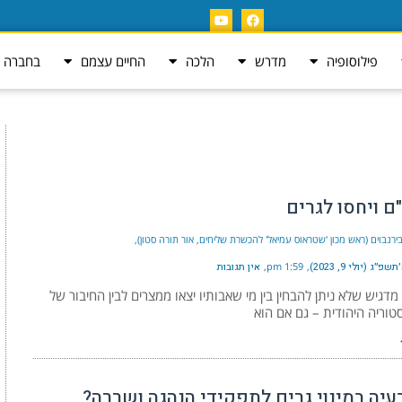
פילוסופיה
מדרש
הלכה
החיים עצמם
בחברה ה
ם ויחסו לגרים
ירנבוים (ראש מכון 'שטראוס עמיאל' להכשרת שליחים, אור תורה סטון)
״ג (יולי 9, 2023)
1:59 pm
אין תגובות
דגיש שלא ניתן להבחין בין מי שאבותיו יצאו ממצרים לבין החיבור של
טוריה היהודית – גם אם הוא
עיה במינוי גרים לתפקידי הנהגה ושררה?