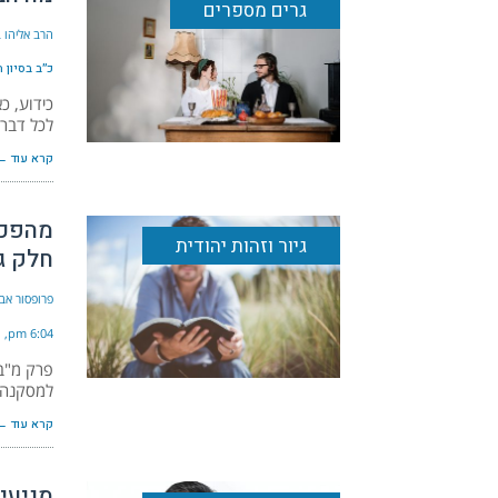
גרים מספרים
הרב אליהו ב
כ״ב בסיון ה׳תשפ
כידוע, כ
לכל דבר 
קרא עוד ←
מהפכת
גיור וזהות יהודית
חלק ג
פרופסור אבי
6:04 pm
פרק מ"ב 
למסקנה כ
קרא עוד ←
מניעי