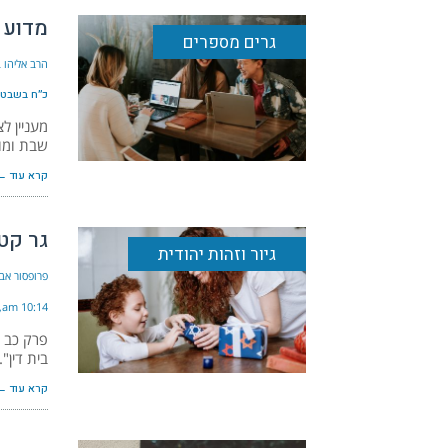
מדוע 
גרים מספרים
הרב אליהו ב
כ״ח בשבט ה׳ת
מעניין ל
שבת ומוע
קרא עוד ←
גר קט
גיור וזהות יהודית
פרופסור אבי
10:14 am
פרק כב ב
בית דין"
קרא עוד ←