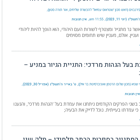
ירנבוים (ראש מכון 'שטראוס עמיאל' להכשרת שליחים, אור תורה סטון)
״ג (יוני 11, 2023)
11:55 am
אין תגובות
אשר גר מתגייר ומצטרף לשורות העם היהודי, הוא הופך להיות ליהודי
ועניין. אולם, מעניין שיש תחומים מסוימים
 בעל הגהות מרדכי: התניית הגיור במניע –
 שגיא (מכון שלום הרטמן ואוניברסיטת בר אילן)
ט׳ באייר ה׳תשפ״ג (אפריל 30, 2023)
אין תגובות
בשני הפרקים הקודמים ניתחנו את עמדת בעל 'הגהות מרדכי', והגענו
י עמדתו בעייתית. נוכל לדייק את הבעיה;
 המתגייר בספרות הבתר תלמודי – חלק שני,