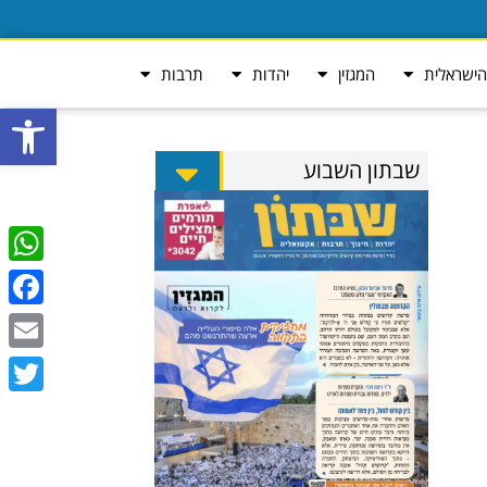
ישראלית
המגזין
יהדות
תרבות
פתח סרגל
שבתון השבוע
tsApp
ebook
Email
Twitter