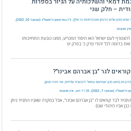
מת דמאי והשלכותיה על הגיור בספרות
דית – חלק שני
 שגיא (מכון שלום הרטמן ואוניברסיטת בר אילן)
כ״ו במרחשון ה׳תשפ״ג (נובמבר 20, 2022)
אין תגובות
 להצטרף לעם ישראל הוא היסוד המכריע, ממנו נובעת התחייבותו
זאת בדומה לכל יהודי פרק כ' בפרק יט
וראים לגר "בן אברהם אבינו"?
ירנבוים (ראש מכון 'שטראוס עמיאל' להכשרת שליחים, אור תורה סטון)
ה׳תשפ״ג (נובמבר 7, 2022)
11:38 am
אין תגובות
תגייר לבד קוראים לו "בן אברהם אבינו", אבל במקרה שאביו התגייר ניתן
 כבן אביו היהודי שגם