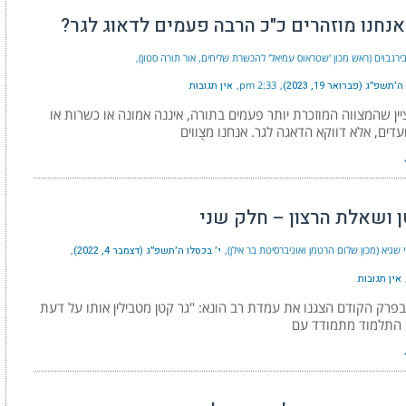
אנחנו מוזהרים כ"כ הרבה פעמים לדאוג לגר?
ירנבוים (ראש מכון 'שטראוס עמיאל' להכשרת שליחים, אור תורה סטון)
שפ״ג (פברואר 19, 2023)
2:33 pm
אין תגובות
ציין שהמצווה המוזכרת יותר פעמים בתורה, איננה אמונה או כשרות או
דים, אלא דווקא הדאגה לגר. אנחנו מצֻווים
ן ושאלת הרצון – חלק שני
 שגיא (מכון שלום הרטמן ואוניברסיטת בר אילן)
י׳ בכסלו ה׳תשפ״ג (דצמבר 4, 2022)
אין תגובות
פרק הקודם הצגנו את עמדת רב הונא: "גר קטן מטבילין אותו על דעת
. התלמוד מתמודד עם