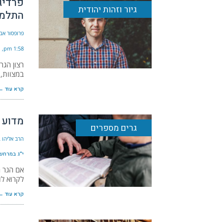
פרדיג
גיור וזהות יהודית
התלמו
פרופסור אבי
1:58 pm
רצון הגר
במצוות, 
קרא עוד ←
מדוע ק
גרים מספרים
הרב אליהו ב
י״ג במרחשון 
אם הגר ה
לקרוא לו
קרא עוד ←