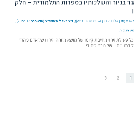
הגר בגיור והשלכותיו בספרות התלמודית – חלק
 שגיא (מכון שלום הרטמן ואוניברסיטת בר אילן)
כ״ב באלול ה׳תשפ״ב (ספטמבר 18, 2022)
אין תגובות
כל פעולת זיהוי מחייבת קיומו של מושא מזוהה. זיהויו של אדם כיהודי
דתו. זיהויו של נוכרי כיהודי
3
2
1