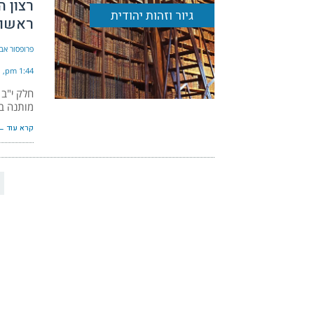
רצון 
גיור וזהות יהודית
ראשון
פרופסור אבי
1:44 pm
חלק י"ב 
מותנה בלי
קרא עוד ←