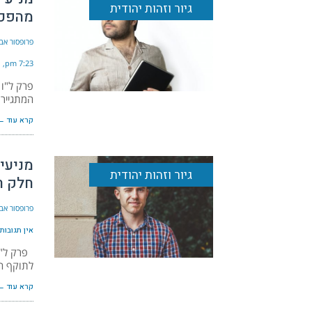
גיור וזהות יהודית
מהפכת
פרופסור אבי
7:23 pm
פרק ל"ו 
המתגייר.
קרא עוד ←
מניעי 
גיור וזהות יהודית
חלק ר
פרופסור אבי
אין תגובות
פרק ל"ד 
לתוקף הג
קרא עוד ←