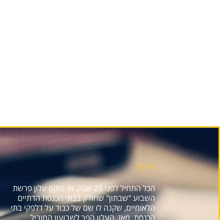
אודות
הכל התחיל לפני 25 שנה, אז הוקם עלון פרשת
השבוע "שבתון" שחולק בבתי הכנסת הדתיים
הלאומיים, שקנה לו שם של כבוד על דלפקי בתי
הכנסת. מאז, העלון הפך לשבועון המוביל