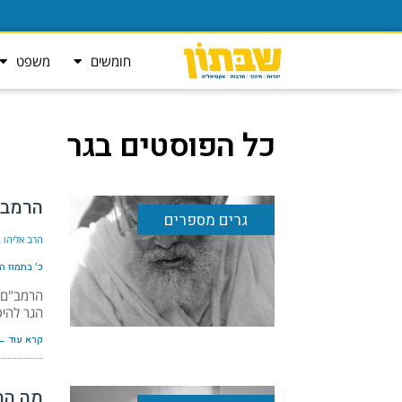
חומשים
משפט
כל הפוסטים ב
גר
הרמב"
גרים מספרים
הרב אליהו ב
כ׳ בתמוז ה׳תשפ
הרמב"ם מ
הגר להיס
קרא עוד ←
מה הב