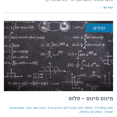
קרא עוד ←
הגיגים
מינוס מינוס – פלוס
חזות גבריאל (ד"ר, ממייסדי 'מידה טובה' לחקר ההיגיון היהודי, מרצה באונ' חיפה, ומקים תנועת
'ואהבת' - עושים טוב בישראל)