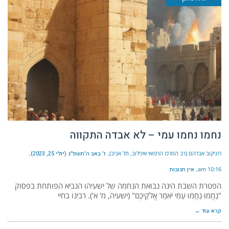
נחמו נחמו עמי – לא אבדה התקווה
רזניקוב אברהם (רב המרכז הרפואי איכילוב, תל אביב)
ז׳ באב ה׳תשפ״ג (יולי 25, 2023)
10:16 am
אין תגובות
הפטרת השבת הינה נבואת הנחמה של ישעיהו הנביא הפותחת בפסוק
"נַחֲמוּ נַחֲמוּ עַמִּי יֹאמַר אֱלֹקֵיכֶם" (ישעיה, מ' א'). רבינו בחיי
קרא עוד ←