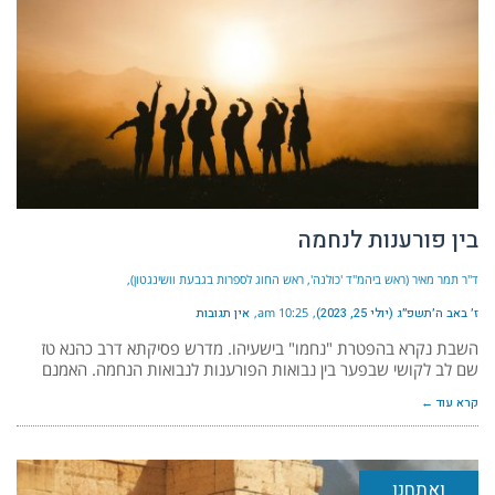
בין פורענות לנחמה
ד"ר תמר מאיר (ראש ביהמ"ד 'כולנה', ראש החוג לספרות בגבעת וושינגטון)
ז׳ באב ה׳תשפ״ג (יולי 25, 2023)
10:25 am
אין תגובות
השבת נקרא בהפטרת "נחמו" בישעיהו. מדרש פסיקתא דרב כהנא טז
שם לב לקושי שבפער בין נבואות הפורענות לנבואות הנחמה. האמנם
קרא עוד ←
ואתחנן