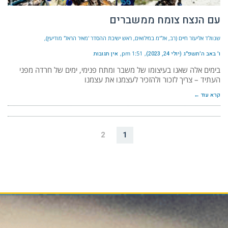
עם הנצח צומח ממשברים
שנוולד אליעזר חיים (רב, אל"מ במילואים, ראש ישיבת ההסדר 'מאיר הראל' מודיעין)
ו׳ באב ה׳תשפ״ג (יולי 24, 2023)
1:51 pm
אין תגובות
בימים אלה שאנו בעיצומו של משבר ומתח פנימי, ימים של חרדה מפני
העתיד – צריך לזכור ולהזכיר לעצמנו את עצמנו
קרא עוד ←
2
1