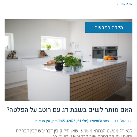
קרא עוד ←
הלכה בפרשה
האם מותר לשים בשבת דג עם רוטב על הפלטה?
הרב יגאל גרוס
ו׳ באב ה׳תשפ״ג (יולי 24, 2023)
7:05 pm
אין תגובות
לכאורה מפשט הגמרא משמע, שאין חילוק בין דבר יבש לבין דבר לח,
וכשם שמותר לחמם שוב דבר יבש שבושל, כך