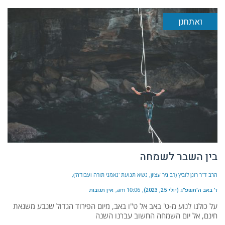
ואתחנן
בין השבר לשמחה
הרב ד"ר רונן לוביץ (רב ניר עציון, נשיא תנועת 'נאמני תורה ועבודה')
ז׳ באב ה׳תשפ״ג (יולי 25, 2023)
10:06 am
אין תגובות
על כולנו לנוע מ-ט' באב אל ט"ו באב, מיום הפירוד הגדול שנבע משנאת
חינם, אל יום השמחה החשוב עברנו השנה