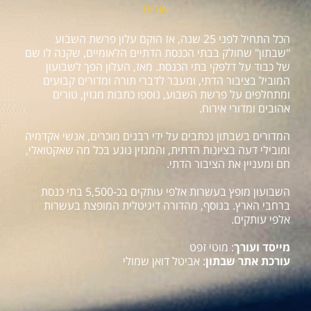
אודות
הכל התחיל לפני 25 שנה, אז הוקם עלון פרשת השבוע
"שבתון" שחולק בבתי הכנסת הדתיים הלאומיים, שקנה לו שם
של כבוד על דלפקי בתי הכנסת. מאז, העלון הפך לשבועון
המוביל בציבור הדתי, ומעבר לדברי תורה ומדורים קבועים
ומתחלפים על פרשת השבוע, נוספו כתבות מגזין, טורים
אהובים ומדורי אירוח.
המדורים בשבתון נכתבים על ידי רבנים מוכרים, אנשי אקדמיה
ומובילי דעה בציונות הדתית, והמגזין נוגע בכל מה שאקטואלי,
חם ומעניין את הציבור הדתי.
השבועון מופץ בעשרות אלפי עותקים בכ-5,500 בתי כנסת
ברחבי הארץ. בנוסף, מהדורה דיגיטלית המופצת בעשרות
אלפי עותקים.
מייסד ועורך
: מוטי זפט
עורכת אתר שבתון
: אביטל דואן שמולי