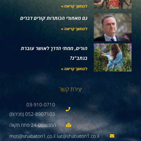
להמשך קריאה »
גם מאחורי הכותרות קורים דברים
להמשך קריאה »
הורים, ממתי הדרך לאושר עוברת
בנתב"ג?
להמשך קריאה »
יצירת קשר
03-910-0710
052-8907103 (מכירות)
moti@shabaton1.co.il liat@shabaton1.co.il