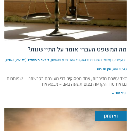
מה המשפט העברי אומר על התיישנות?
הכהן אביעד (פרופ', נשיא המרכז האקדמי שערי מדע ומשפט)
ז׳ באב ה׳תשפ״ג (יולי 25, 2023)
10:43 am
אין תגובות
לצד עשרת הדיברות, אחד הפסוקים רבי העוצמה בפרשתנו – שפותחים
גם את סדר הקריאה בצום תשעה באב – מבטא את
קרא עוד ←
ואתחנן