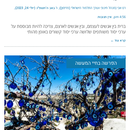
רט אבי (מנהל חינוכי ועורך התלמוד הישראלי [מדיסון])
ו׳ באב ה׳תשפ״ג (יולי 24, 2023)
4:56 pm
אין תגובות
ברית בין אנשים לעצמם, ובין אנשים לארצם, צריכה להיות מבוססת על
ערכי יסוד משותפים שלושה ערכי יסוד קשורים באופן מהותי
קרא עוד ←
הפרשה בחיי המעשה