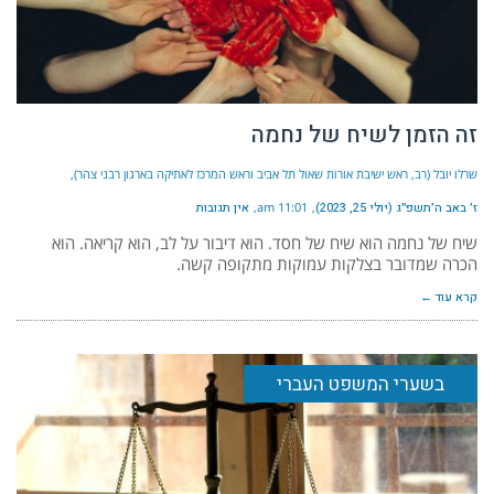
זה הזמן לשיח של נחמה
שרלו יובל (רב, ראש ישיבת אורות שאול תל אביב וראש המרכז לאתיקה בארגון רבני צהר)
ז׳ באב ה׳תשפ״ג (יולי 25, 2023)
11:01 am
אין תגובות
שיח של נחמה הוא שיח של חסד. הוא דיבור על לב, הוא קריאה. הוא
הכרה שמדובר בצלקות עמוקות מתקופה קשה.
קרא עוד ←
בשערי המשפט העברי