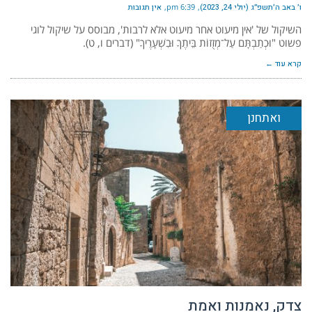
ו׳ באב ה׳תשפ״ג (יולי 24, 2023)
6:39 pm
אין תגובות
השיקול של 'אין מיעוט אחר מיעוט אלא לרבות', מבוסס על שיקול לוגי
פשוט "וּכְתַבְתָּם עַל־מְזֻזוֹת בֵּיתֶךָ וּבִשְׁעָרֶיךָ" (דברים ו, ט).
קרא עוד ←
ואתחנן
צדק, נאמנות ואמת