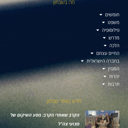
מה בשבתון
חומשים
משפט
פילוסופיה
מדרש
הלכה
החיים עצמם
בחברה הישראלית
המגזין
יהדות
תרבות
חדש באתר שבתון
הקרב שאחרי הקרב: מסע השיקום של
פצועי צה"ל