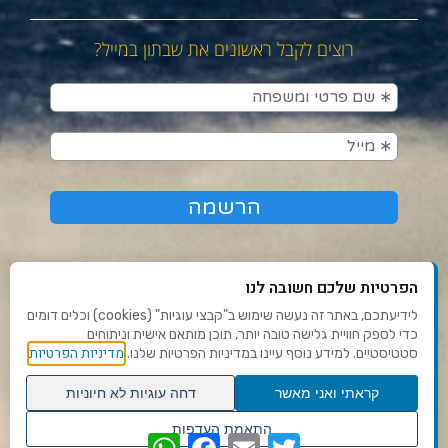
רוצים לקבל ראשונים את שבתון במייל?
הפרטיות שלכם חשובה לנו
לידיעתכם, באתר זה נעשה שימוש ב"קבצי עוגיות" (cookies) וכלים דומים
כדי לספק חוויית גלישה טובה יותר, תוכן מותאם אישית וניתוחים
תנאי שימוש ומדיניות פרטיות
מדיניות הפרטיות
סטטיסטיים. למידע נוסף עיינו במדיניות הפרטיות שלנו.
פנו אלינו
קראתי ואני מאשר
דחה עוגיות לא חיוניות
הצהרת נגישות
גלילה
התאמת העדפות
WhatsApp
Facebook
Email
Twitter
לראש
שנו העדפות פרטיות
Ⓒ 2020 - כל הזכויות שמורות לשבתון