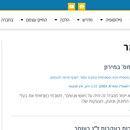
פילוסופיה
מדרש
הלכה
החיים עצמם
בחברה ה
ר
ס' במירון
י (מטפלת זוגית ומשפחתית וכותבת הספר: לשרוף אדמה לפעמים)
שפ״ג (מאי 8, 2023)
2:23 pm
אין תגובות
ייפול מהגדר זה יהיה על ראשי אנשים", חשבתי כשראיתי את בעלי
התינוק וצועק, הצעקות שלו
ת בעקבות ל"ג בעומר