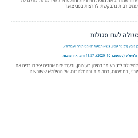
א זה שמרחיב את מוטת האחריות והאכפתיות שלו גם על גורלם של
מים רבות נתבקשתי להרצות בפני צוערי
גולה לעם סגולות
ן לוביץ (רב ניר עציון, נשיא תנועת 'נאמני תורה ועבודה')
תש״פ (ספטמבר 10, 2020)
11:57 am
אין תגובות
הילולת ל"ג בעומר במירון בעיצומן, ובעוד ימים אחדים יפקדו רבים את
ב"י, בתמימות, בחמימות ובהתלהבות. אל ההילולא ששורשיה