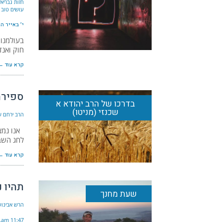
חזות גבריאל
עושים טוב 
י׳ באייר ה׳תשפ
בעולמנו 
חוק ואנדרוולדה הב
קרא עוד ←
ספירת
בדרכו של הרב יהודא א
שכנזי (מניטו)
הרב ירחם שמ
אנו נמצא
לחג השבו
קרא עוד ←
תהיו נ
שעת מחנך
הרש אבינועם
11:47 am