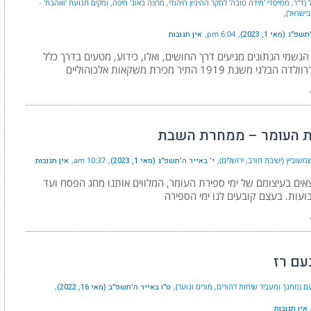
 (ד"ר, ממייסדי 'מידה טובה' לחקר ההיגיון היהודי, מרצה באונ' חיפה, ומקים תנועת 'ואהבת' -
בישראל)
״ג (מאי 1, 2023)
6:04 pm
אין תגובות
הגשמי הנתונים מגיעים דרך החושים, ואלו, כידוע, מטעים בדרך כלל
לגי משנת 1919 התיר מכירת משקאות אלכוהוליים
 העומר – ממחרת השבת
שוביץ (ישיבת חורב, ירושלים)
י׳ באייר ה׳תשפ״ג (מאי 1, 2023)
10:37 am
אין תגובות
ים בעיצומם של ימי ספירת העומר, המלווים אותנו מחג הפסח ועד
עות. בעצם קובעים לנו ימי הספירה
עם רז
 (מחנך ומעביר שיחות להורים, מורים ונוער)
ט״ו באייר ה׳תשפ״ב (מאי 16, 2022)
אין תגובות