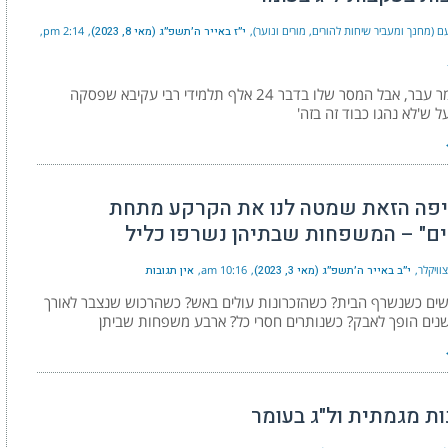
 (מחנך ומעביר שיחות להורים, מורים ונוער)
י״ז באייר ה׳תשפ״ג (מאי 8, 2023)
2:14 pm
ל"ג בעומר עבר, אבל המסר שלו בדבר 24 אלף תלמידי רבי עקיבא שפסקה
 ש'לא נהגו כבוד זה בזה'
פה הזאת שמטה לנו את הקרקע מתחת
ים" – המשפחות שבתיהן נשרפו כליל
וויקלר
י״ב באייר ה׳תשפ״ג (מאי 3, 2023)
10:16 am
אין תגובות
שים כשנשרף הבית? כשהזכרונות עולים באש? כשהרכוש שנצבר לאורך
נים הופך לאבק? כשנותרים חסרי כל? ארבע משפחות שביתן
ת מגמתית ול"ג בעומר