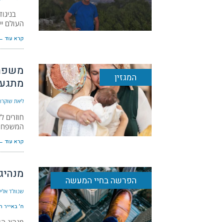
בניגוד ל
העולם י
קרא עוד ←
משפחת
המגזין
מתגעג
ליאת שוקרון
המשפחות
קרא עוד ←
מנהיג
הפרשה בחיי המעשה
שנוולד אליע
ח׳ באייר ה׳תש