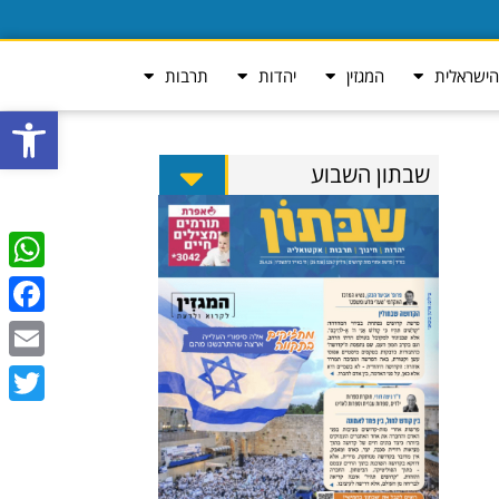
ישראלית
המגזין
יהדות
תרבות
פתח סרגל
שבתון השבוע
tsApp
ebook
Email
Twitter