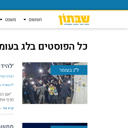
חומשים
משפט
כל הפוסטים ב
לג בעומ
'להידח
ל"ג בעומר
דבורה זגור
י״ז באייר ה׳ת
"אם הוא 
מניף את 
קרא עוד ←
מחשבו