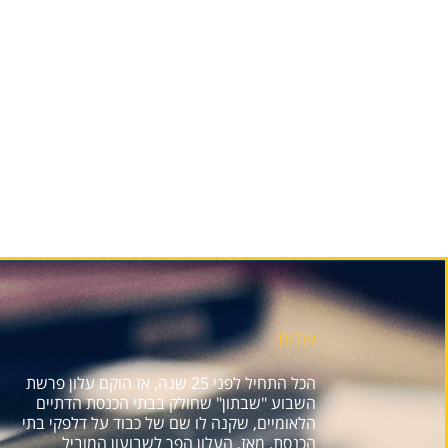
אודות
הכל התחיל לפני 25 שנה, אז הוקם עלון פרשת
השבוע "שבתון" שחולק בבתי הכנסת הדתיים
הלאומיים, שקנה לו שם של כבוד על דלפקי בתי
הכנסת. מאז, העלון הפך לשבועון המוביל