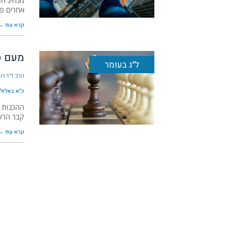
מנהיג הו
אחרים פע
קרא עוד ←
מעם ס
ל"ג בעומר
הרב ד"ר רונ
כ״א באלול ה׳
ההכנות ל
קבר הרש
קרא עוד ←