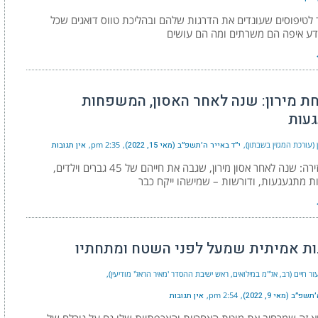
טיפוסים שעונדים את הדרגות שלהם ובהליכת טווס דואגים שכל
ידע איפה הם משרתים ומה הם עושים
 מירון: שנה לאחר האסון, המשפחות
עות
 (עורכת המגזין בשבתון)
י״ד באייר ה׳תשפ״ב (מאי 15, 2022)
2:35 pm
אין תגובות
חוזרים לזירה: שנה לאחר אסון מירון, שגבה את חייהם של 45 גברים וילדים,
 מתגעגעות, ודורשות – שמישהו ייקח כבר
ות אמיתית שמעל לפני השטח ומתחתיו
זר חיים (רב, אל"מ במילואים, ראש ישיבת ההסדר 'מאיר הראל' מודיעין)
פ״ב (מאי 9, 2022)
2:54 pm
אין תגובות