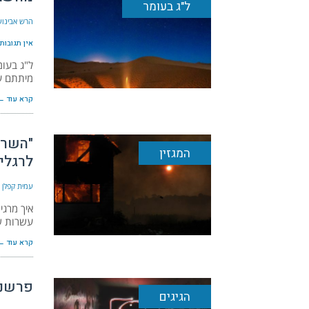
ל"ג בעומר
הרש אבינועם
אין תגובות
מיתתם על
קרא עוד ←
"השרי
המגזין
לרגלי
עמית קפלן צ
איך מרגי
עשרות ש
קרא עוד ←
פרשנו
הגיגים