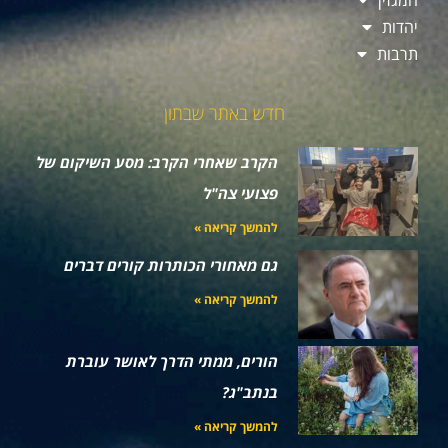
יהדות
תרבות
חדש באתר שבתון
הקרב שאחרי הקרב: מסע השיקום של
פצועי צה"ל
להמשך קריאה »
גם מאחורי הכותרות קורים דברים
להמשך קריאה »
הורים, ממתי הדרך לאושר עוברת
בנתב"ג?
להמשך קריאה »