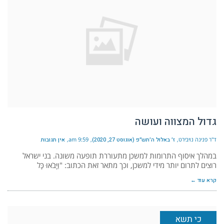
גדול המצווה ועושה
ד"ר פנינה נויבירט
ז׳ באלול ה׳תש״פ (אוגוסט 27, 2020)
9:59 am
אין תגובות
במהלך איסוף התרומות למשכן מתעוררת תופעה משונה. בני ישראל
רוצים לתרום יותר מידי למשכן, וכך מתאר זאת הכתוב: "וַיָּבֹאוּ כָּל
קרא עוד ←
כי תשא