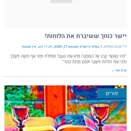
יישר כוחך ששיברת את הלוחות!
ד"ר פנינה נויבירט
ז׳ באלול ה׳תש״פ (אוגוסט 27, 2020)
11:24 am
אין תגובות
"וַיְהִי כַּאֲשֶׁר קָרַב אֶל הַמַּחֲנֶה וַיַּרְא אֶת הָעֵגֶל וּמְחֹלֹת וַיִּחַר אַף משֶׁה וַיַּשְׁלֵךְ
מִיָּדָו אֶת הַלֻּחֹת וַיְשַׁבֵּר אֹתָם תַּחַת הָהָר"
קרא עוד ←
פורים