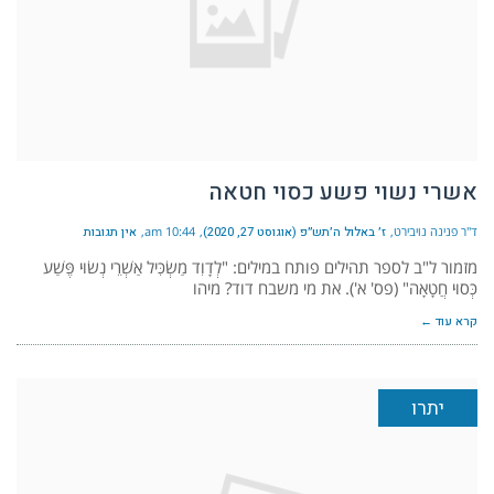
אשרי נשוי פשע כסוי חטאה
ד"ר פנינה נויבירט
ז׳ באלול ה׳תש״פ (אוגוסט 27, 2020)
10:44 am
אין תגובות
מזמור ל"ב לספר תהילים פותח במילים: "לְדָוִד מַשְׂכִּיל אַשְׁרֵי נְשׂוּי פֶּשַׁע
כְּסוּי חֲטָאָה" (פס' א'). את מי משבח דוד? מיהו
קרא עוד ←
יתרו