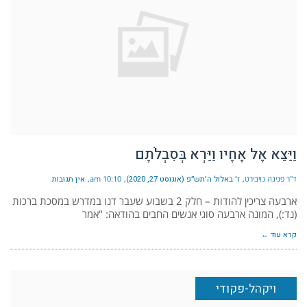
וַיֵּצֵא אֶל אֶחָיו וַיַּרְא בְּסִבְלֹתָם
ד"ר פנינה נויבירט
ז׳ באלול ה׳תש״פ (אוגוסט 27, 2020)
10:10 am
אין תגובות
ארבעה צריכין להודות – חלק 2 בשבוע שעבר דנו במדרש במסכת ברכות
(נד:), המונה ארבעה סוגי אנשים החבים בהודאה: "אמר
קרא עוד ←
ויקהל-פקודי