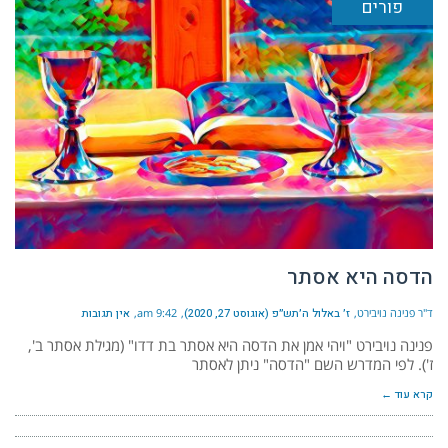
פורים
הדסה היא אסתר
ד"ר פנינה נויבירט
ז׳ באלול ה׳תש״פ (אוגוסט 27, 2020)
9:42 am
אין תגובות
פנינה נויבירט "ויהי אמן את הדסה היא אסתר בת דדו" (מגילת אסתר ב',
ז'). לפי המדרש השם "הדסה" ניתן לאסתר
קרא עוד ←