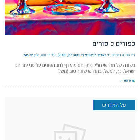
כפורים כ-פורים
ד"ר פנינה נויבירט
ז׳ באלול ה׳תש״פ (אוגוסט 27, 2020)
11:19 am
אין תגובות
בשורה של מדרשי חז"ל ניתן יחס מועדף לחג הפורים על פני יתר חגי
ישראל. כך, למשל, במדרש שוחר טוב (משלי
קרא עוד ←
על המדרש