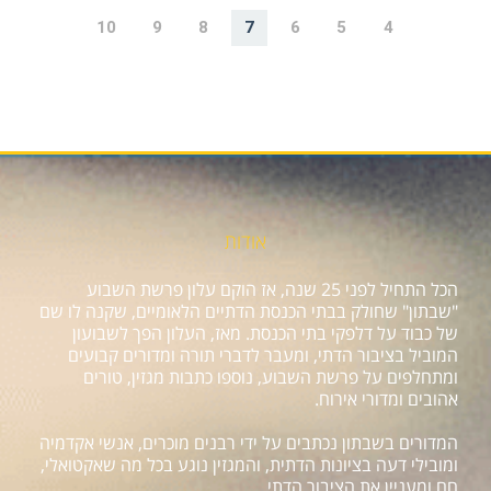
10
9
8
7
6
5
4
אודות
הכל התחיל לפני 25 שנה, אז הוקם עלון פרשת השבוע
"שבתון" שחולק בבתי הכנסת הדתיים הלאומיים, שקנה לו שם
של כבוד על דלפקי בתי הכנסת. מאז, העלון הפך לשבועון
המוביל בציבור הדתי, ומעבר לדברי תורה ומדורים קבועים
ומתחלפים על פרשת השבוע, נוספו כתבות מגזין, טורים
אהובים ומדורי אירוח.
המדורים בשבתון נכתבים על ידי רבנים מוכרים, אנשי אקדמיה
ומובילי דעה בציונות הדתית, והמגזין נוגע בכל מה שאקטואלי,
חם ומעניין את הציבור הדתי.