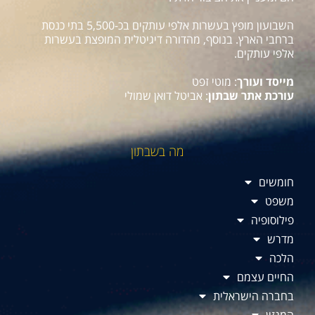
השבועון מופץ בעשרות אלפי עותקים בכ-5,500 בתי כנסת
ברחבי הארץ. בנוסף, מהדורה דיגיטלית המופצת בעשרות
אלפי עותקים.
מייסד ועורך
: מוטי זפט
עורכת אתר שבתון
: אביטל דואן שמולי
מה בשבתון
חומשים
משפט
פילוסופיה
מדרש
הלכה
החיים עצמם
בחברה הישראלית
המגזין