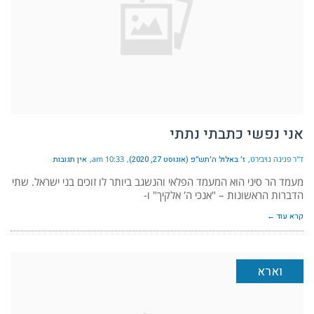
אני נפשי כתבתי נתתי
ד"ר פנינה נויבירט
ז׳ באלול ה׳תש״פ (אוגוסט 27, 2020)
10:33 am
אין תגובות
מעמד הר סיני הוא המעמד הפלאי והנשגב ביותר לו זוכים בני ישראל. שתי
הדברות הראשונות – "אנכי ה' אלקיך" ו-
קרא עוד ←
וארא