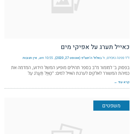
כאייל תערג על אפיקי מים
ד"ר פנינה נויבירט
ז׳ באלול ה׳תש״פ (אוגוסט 27, 2020)
10:55 am
אין תגובות
בפסוק ב' למזמור מ"ב בספר תהילים מופיע המשל הידוע, המדמה את
כמיהת המשורר לאלקים לערגת האייל למים: "כְּאַיָּל תַּעֲרֹג עַל
קרא עוד ←
משפטים