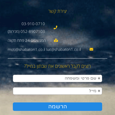
יצירת קשר
03-910-0710
052-8907103 (מכירות)
moti@shabaton1.co.il liat@shabaton1.co.il
רוצים לקבל ראשונים את שבתון במייל?