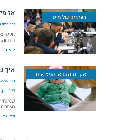
אז מי 
בעיניים של מוטי
זפט מוטי (
תעשי סטו
וכדומה. 
קרא עוד ←
איך נ
אקדמיה בראי המציאות
הרב אילעאי
2:23 pm
שמעתי לא
מאחרים ב
קרא עוד ←