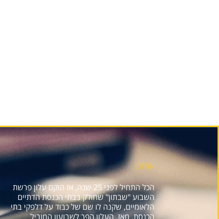
אודות
הכל התחיל לפני 25 שנה, אז הוקם עלון פרשת
השבוע "שבתון" שחולק בבתי הכנסת הדתיים
הלאומיים, שקנה לו שם של כבוד על דלפקי בתי
הכנסת. מאז, העלון הפך לשבועון המוביל