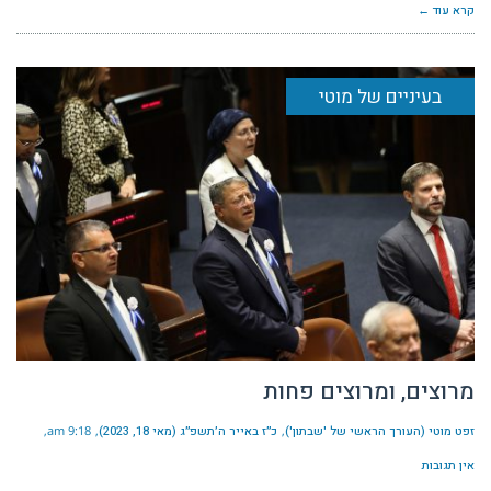
קרא עוד ←
בעיניים של מוטי
מרוצים, ומרוצים פחות
זפט מוטי (העורך הראשי של 'שבתון')
כ״ז באייר ה׳תשפ״ג (מאי 18, 2023)
9:18 am
אין תגובות