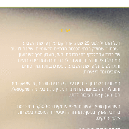
אודות
הכל התחיל לפני 25 שנה, אז הוקם עלון פרשת השבוע
"שבתון" שחולק בבתי הכנסת הדתיים הלאומיים, שקנה לו שם
של כבוד על דלפקי בתי הכנסת. מאז, העלון הפך לשבועון
המוביל בציבור הדתי, ומעבר לדברי תורה ומדורים קבועים
ומתחלפים על פרשת השבוע, נוספו כתבות מגזין, טורים
אהובים ומדורי אירוח.
המדורים בשבתון נכתבים על ידי רבנים מוכרים, אנשי אקדמיה
ומובילי דעה בציונות הדתית, והמגזין נוגע בכל מה שאקטואלי,
חם ומעניין את הציבור הדתי.
השבועון מופץ בעשרות אלפי עותקים בכ-5,500 בתי כנסת
ברחבי הארץ. בנוסף, מהדורה דיגיטלית המופצת בעשרות
אלפי עותקים.