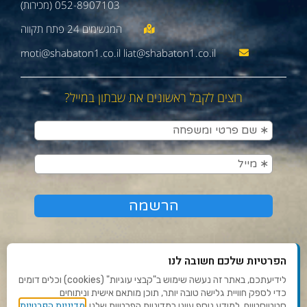
052-8907103 (מכירות)
moti@shabaton1.co.il liat@shabaton1.co.il
רוצים לקבל ראשונים את שבתון במייל?
הפרטיות שלכם חשובה לנו
לידיעתכם, באתר זה נעשה שימוש ב"קבצי עוגיות" (cookies) וכלים דומים
כדי לספק חוויית גלישה טובה יותר, תוכן מותאם אישית וניתוחים
תנאי שימוש ומדיניות פרטיות
מדיניות הפרטיות
סטטיסטיים. למידע נוסף עיינו במדיניות הפרטיות שלנו.