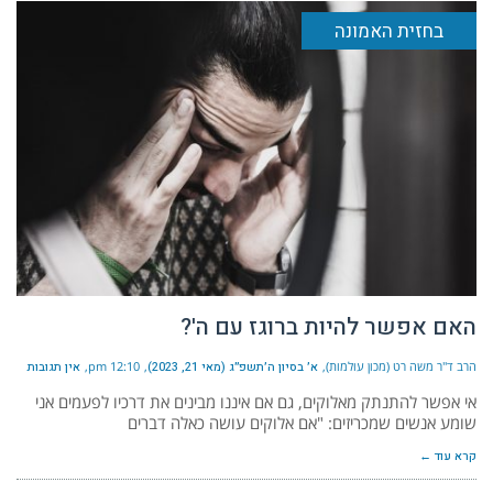
בחזית האמונה
האם אפשר להיות ברוגז עם ה'?
הרב ד"ר משה רט (מכון עולמות)
א׳ בסיון ה׳תשפ״ג (מאי 21, 2023)
12:10 pm
אין תגובות
אי אפשר להתנתק מאלוקים, גם אם איננו מבינים את דרכיו לפעמים אני
שומע אנשים שמכריזים: "אם אלוקים עושה כאלה דברים
קרא עוד ←