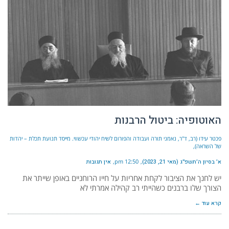
האוטופיה: ביטול הרבנות
פכטר עידו (רב, ד"ר, נאמני תורה ועבודה והפורום לשיח יהודי עכשווי. מייסד תנועת תכלת – יהדות
של השראה)
א׳ בסיון ה׳תשפ״ג (מאי 21, 2023)
12:50 pm
אין תגובות
יש לחנך את הציבור לקחת אחריות על חייו הרוחניים באופן שייתר את
הצורך שלו ברבנים כשהייתי רב קהילה אמרתי לא
קרא עוד ←