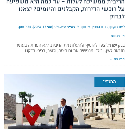
הריבית ממשיכה לעלות – עד כמה היא משפיעה
על רוכשי הדירות, הקבלנים והיזמים? יצאנו
לבדוק
ליאת שוקרון (עורכת המגזין בשבתון)
כ״ו באייר ה׳תשפ״ג (מאי 17, 2023)
9:34 pm
אין תגובות
בנק ישראל צפוי להוסיף ולהעלות את הריבית, ללא הפחתה בעתיד
הנראה לעין, וכולנו מרגישים את זה היטב, וכואב, בכיס. בדקנו
קרא עוד ←
המגזין