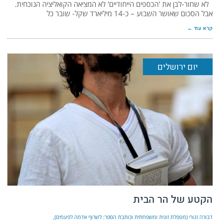
לא שחור-לבן את 'הכספים הייחודיים' לא המציאה הקואליציה הנוכחית.
אבל הסכום שאושר השבוע – כ-14 מיליארד שקל- שובר כל
קרא עוד ←
יום ירושלים
הקטע של הר הבית
דבורה זגורי (מטפלת זוגית ומשפחתית וכותבת הספר: לשרוף אדמה לפעמים)