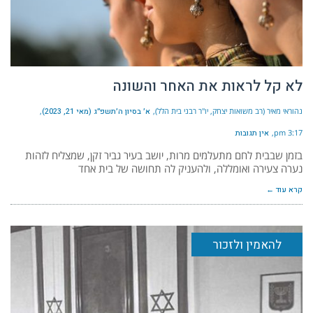
לא קל לראות את האחר והשונה
נהוראי מאיר (רב משואות יצחק, יו"ר רבני בית הלל)
א׳ בסיון ה׳תשפ״ג (מאי 21, 2023)
3:17 pm
אין תגובות
בזמן שבבית לחם מתעלמים מרות, יושב בעיר גביר זקן, שמצליח לזהות
נערה צעירה ואומללה, ולהעניק לה תחושה של בית אחד
קרא עוד ←
להאמין ולזכור