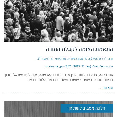
התאמת האומה לקבלת התורה
הרב ד"ר רונן לוביץ (רב ניר עציון, נשיא תנועת 'נאמני תורה ועבודה')
א׳ בסיון ה׳תשפ״ג (מאי 21, 2023)
2:47 pm
אין תגובות
אתגרי העמידה במצוות שבין אדם לחברו היא שהעניקה לעם ישראל יתרון
בדיחה מספרת שאחרי ששבר משה רבנו את הלוחות באו
קרא עוד ←
הלכה מסביב לשולחן