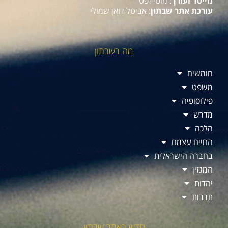
מייסד ועורך
: מוטי זפט
עורכת אתר שבתון
: אביטל דואן שמולי
מה בשבתון
חומשים
משפט
פילוסופיה
מדרש
הלכה
החיים עצמם
בחברה הישראלית
המגזין
יהדות
תרבות
חדש באתר שבתון