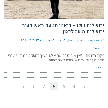
ירושלים שלו – ריאיון חג עם ראש העיר
ירושלים משה ליאון
ליאת שוקרון (עורכת המגזין בשבתון)
כ״ו באייר ה׳תשפ״ג (מאי 17, 2023)
7:59 pm
אין תגובות
ריקוד הדגלים – "אין שום סיבה שהוא לא ימשיך במסלול הרגיל" * ערביי
מזרח העיר ירושלים – "רובם רוצים לחיות
קרא עוד ←
9
8
7
6
5
4
3