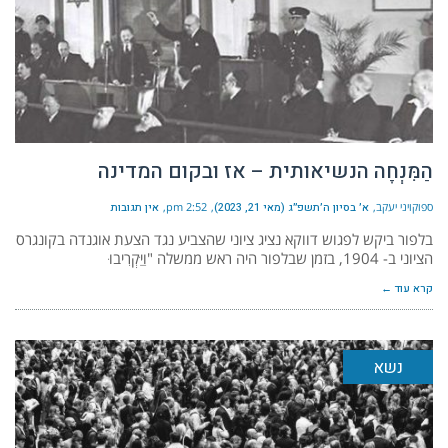
הַמִּנְחָה הנשיאותית – אז ובקום המדינה
ספוקויני יעקב
א׳ בסיון ה׳תשפ״ג (מאי 21, 2023)
2:52 pm
אין תגובות
בלפור ביקש לפגוש דווקא נציג ציוני שהצביע נגד הצעת אוגנדה בקונגרס
הציוני ב- 1904, בזמן שבלפור היה ראש ממשלה "וַיַּקְרִיבוּ
קרא עוד ←
נשא