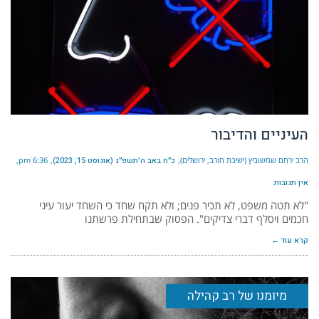
העיניים והדיבור
הרב ירחם שמשוביץ (ישיבת חורב, ירושלים)
כ״ח באב ה׳תשפ״ג (אוגוסט 15, 2023)
6:36 pm
אין תגובות
"לא תטה משפט, לא תכיר פנים; ולא תקח שחד כי השחד יעור עיני
חכמים ויסלף דברי צדיקים". הפסוק שבתחילת פרשתנו
קרא עוד ←
מיומנו של רב קהילה