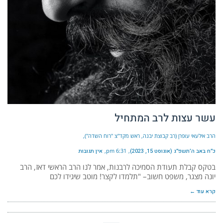
עשר עצות לרב המתחיל
הרב אילעאי עופרן (רב קבוצת יבנה, ראש מקד"צ "רוח השדה")
כ״ח באב ה׳תשפ״ג (אוגוסט 15, 2023)
6:31 pm
אין תגובות
בטקס קבלת תעודת הסמיכה לרבנות, אמר לנו הרב הראשי דאז, הרב
יונה מצגר, משפט חשוב– "תלמדו לקצר! מוטב שיגידו לכם
קרא עוד ←