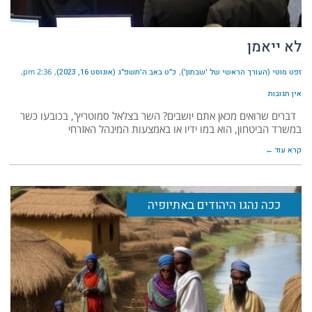
לא ייאמן
זפט מוטי (העורך הראשי של 'שבתון')
כ״ט באב ה׳תשפ״ג (אוגוסט 16, 2023)
2:36 pm
אין תגובות
דברים שרואים מכאן אתם יושבים? השר בצלאל סמוטריץ', בכובעו כשר
במשרד הביטחון, הוא במו ידיו או באמצעות המינהל האזרחי
קרא עוד ←
ככה נהגו היהודים באתיופיה