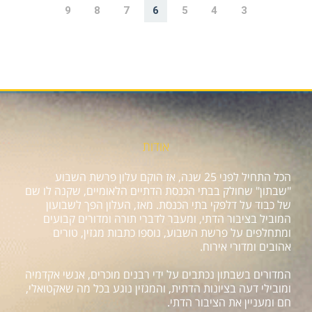
9
8
7
6
5
4
3
אודות
הכל התחיל לפני 25 שנה, אז הוקם עלון פרשת השבוע
"שבתון" שחולק בבתי הכנסת הדתיים הלאומיים, שקנה לו שם
של כבוד על דלפקי בתי הכנסת. מאז, העלון הפך לשבועון
המוביל בציבור הדתי, ומעבר לדברי תורה ומדורים קבועים
ומתחלפים על פרשת השבוע, נוספו כתבות מגזין, טורים
אהובים ומדורי אירוח.
המדורים בשבתון נכתבים על ידי רבנים מוכרים, אנשי אקדמיה
ומובילי דעה בציונות הדתית, והמגזין נוגע בכל מה שאקטואלי,
חם ומעניין את הציבור הדתי.