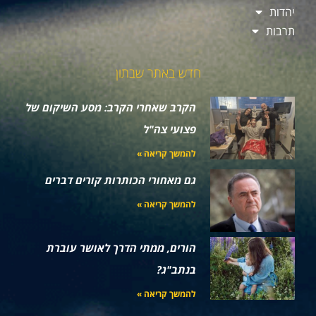
יהדות
תרבות
חדש באתר שבתון
הקרב שאחרי הקרב: מסע השיקום של
פצועי צה"ל
להמשך קריאה »
גם מאחורי הכותרות קורים דברים
להמשך קריאה »
הורים, ממתי הדרך לאושר עוברת
בנתב"ג?
להמשך קריאה »