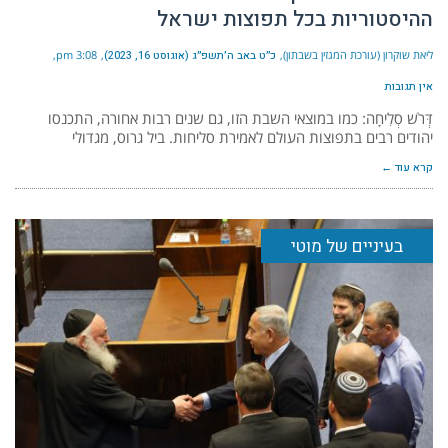
ההיסטוריות בכל תפוצות ישראל
ליאת שוקרון (עורכת המגזין בשבתון)
כ״ט באב ה׳תשפ״ג (אוגוסט 16, 2023)
3:08 pm
אין תגובות
דְּרֹשׁ סְלִיחָה: כמו במוצאי השבת הזו, גם שנים רבות אחורה, התכנסו
יהודים רבים בתפוצות העולם לאמירת סליחות. ביל גרוס, מגדולי
קרא עוד ←
בעיניים של מוטי