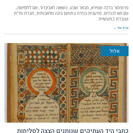
פרופסור ברכה שפירא, מבאר שבע. נשואה לאביגדור, אם לחמישה,
וסבתא לנכדים. מדענית בכירה בתחום בינה מלאכותית, חברת ות"ת
ועובדת בתעשיית
קרא עוד ←
אלול
כתבי היד העתיקים שנותנים הצצה לסליחות