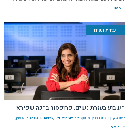
קרא עוד ←
עזרת נשים
השבוע בעזרת נשים: פרופסור ברכה שפירא
ליאת שוקרון (עורכת המגזין בשבתון)
כ״ט באב ה׳תשפ״ג (אוגוסט 16, 2023)
4:37 pm
אין תגובות