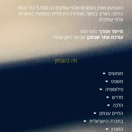
השבועון מופץ בעשרות אלפי עותקים בכ-5,500 בתי כנסת
ברחבי הארץ. בנוסף, מהדורה דיגיטלית המופצת בעשרות
אלפי עותקים.
מייסד ועורך
: מוטי זפט
עורכת אתר שבתון
: אביטל דואן שמולי
מה בשבתון
חומשים
משפט
פילוסופיה
מדרש
הלכה
החיים עצמם
בחברה הישראלית
המגזין