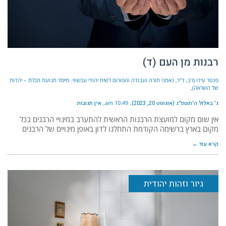
רבנות מן העם (ד)
פכטר עידו (רב, ד"ר, נאמני תורה ועבודה והפורום לשיח יהודי עכשווי. מייסד תנועת תכלת – יהדות
של השראה)
ג׳ באלול ה׳תשפ״ג (אוגוסט 20, 2023)
10:49 am
אין תגובות
אין שום מקום למועצת הרבנות הראשית להתערב במינויי הרבנים בכל
מקום בארץ ברשימה הקודמת התחלנו לדון באופן מינויים של הרבנים
קרא עוד ←
גיור וזהות יהודית