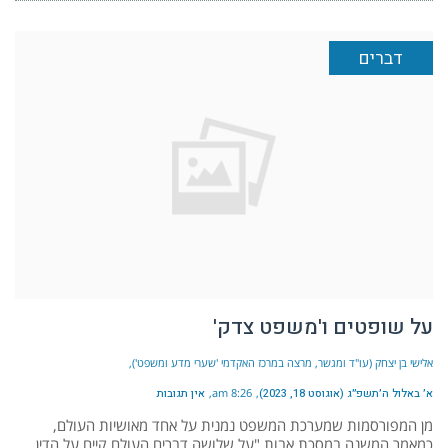
דברים
על שופטים ו'משפט צדק'
אלישי בן יצחק (עו"ד ומגשר, מרצה במרכז האקדמי 'שערי מדע ומשפט')
א׳ באלול ה׳תשפ״ג (אוגוסט 18, 2023)
8:26 am
אין תגובות
מן המפורסמות שמערכת המשפט נמנית על אחד מאושיות העולם,
כמאמר המשנה במסכת אבות "על שלושה דברים העולם קיים על הדין