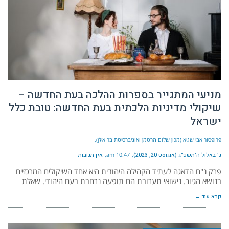
מניעי המתגייר בספרות ההלכה בעת החדשה –
שיקולי מדיניות הלכתית בעת החדשה: טובת כלל
ישראל
פרופסור אבי שגיא (מכון שלום הרטמן ואוניברסיטת בר אילן)
ג׳ באלול ה׳תשפ״ג (אוגוסט 20, 2023)
10:47 am
אין תגובות
פרק נ"ח הדאגה לעתיד הקהילה היהודית היא אחד השיקולים המרכזיים
בנושא הגיור. נישואי תערובת הם תופעה נרחבת בעם היהודי. שאלת
קרא עוד ←