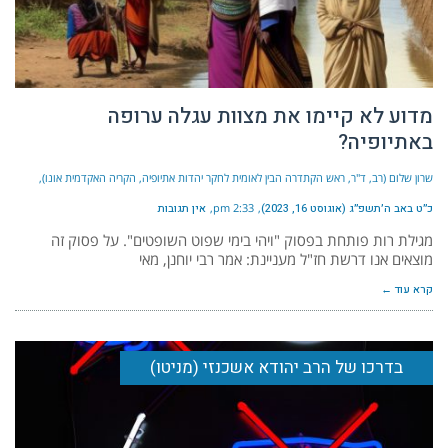
מדוע לא קיימו את מצוות עגלה ערופה
באתיופיה?
שרון שלום (רב, ד"ר, ראש הקתדרה הבין לאומית לחקר יהדות אתיופיה, הקריה האקדמית אונו)
כ״ט באב ה׳תשפ״ג (אוגוסט 16, 2023)
2:33 pm
אין תגובות
מגילת רות פותחת בפסוק "ויהי בימי שפוט השופטים". על פסוק זה
מוצאים אנו דרשת חז"ל מעניינת: אמר רבי יוחנן, מאי
קרא עוד ←
בדרכו של הרב יהודא אשכנזי (מניטו)