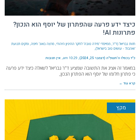
כיצד ידע פרעה שהפתרון של יוסף הוא הנכון?
פתרונות AI!
חזות גבריאל (ד"ר, ממייסדי 'מידה טובה' לחקר ההיגיון היהודי, מרצה באונ' חיפה, ומקים תנועת
'ואהבת' - עושים טוב בישראל)
כ״ד בכסלו ה׳תשפ״ה (דצמבר 25, 2024)
10:29 am
אין תגובות
במאמר זה אציג את התשובה שמציע ד"ר גבריאל לשאלה כיצד ידע פרעה
כי פתרון חלומו של יוסף הוא הפתרון הנכון,
קרא עוד ←
מקץ