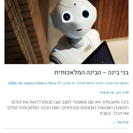
בני בינה – הבינה המלאכותית
רזניקוב אברהם (רב המרכז הרפואי איכילוב, תל אביב)
כ״ד בכסלו ה׳תשפ״ה (דצמבר 25, 2024)
3:04 pm
אין תגובות
בינה מלאכותית היא שם מטאפורי למצב שבו מנסים לדמות את יכולות
החשיבה האנושית באמצעים טכנולוגיים. האם הבינה המלאכותית תחליף
את הרב? בשבת
קרא עוד ←