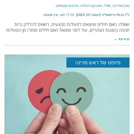
שורץ אודי (רב, סא"ל, ראש ענף ההלכה, הרבנות הצבאית)
כ״ד בכסלו ה׳תשפ״ה (דצמבר 25, 2024)
11:14 am
אין תגובות
שאלה: האם חיילים שיוצאים לפעילות מבצעית, רשאים להדליק נרות
חנוכה בשעות הצהריים, עוד לפני שיצאו? האם חיילים שחזרו מן הפעילות
קרא עוד ←
מיומנו של ראש מכינה