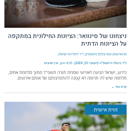
ניצחונו של סינוואר: הציונות החילונית במתקפה
על הציונות הדתית
מרמורשטיין מוטי (כלכלן והיסטוריון, ד"ר לתולדות ישראל)
כ״ד בכסלו ה׳תשפ״ה (דצמבר 25, 2024)
4:50 pm
אין תגובות
כידוע, ישראל הגיעה לאירועי שמחת תורה תשפ"ד מתוך מלחמת אחים,
מלחמה שיש לה תרומה לא קטנה להתפרצותם של אותם אירועים.
קרא עוד ←
זווית אישית