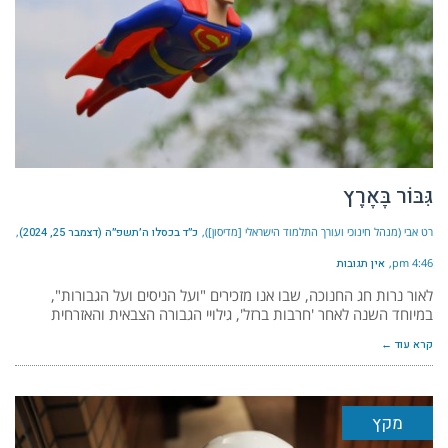
גִּבּוֹר בָּאָרֶץ
רט אבי (מנהל חינוכי ועורך התלמוד הישראלי [מדיסון])
כ״ד בכסלו ה׳תשפ״ה (דצמבר 25, 2024)
4:46 pm
אין תגובות
לאור נרות חג החנוכה, שבו אנו מזכירים "ועל הניסים ועל הגבורות",
במיוחד השנה לאחר 'חרבות ברזל', גילויי הגבורה הצבאית והאזרחית
קרא עוד ←
מקץ