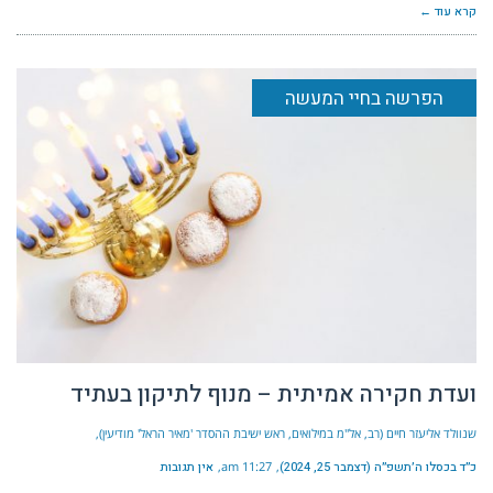
קרא עוד ←
הפרשה בחיי המעשה
ועדת חקירה אמיתית – מנוף לתיקון בעתיד
שנוולד אליעזר חיים (רב, אל"מ במילואים, ראש ישיבת ההסדר 'מאיר הראל' מודיעין)
כ״ד בכסלו ה׳תשפ״ה (דצמבר 25, 2024)
11:27 am
אין תגובות