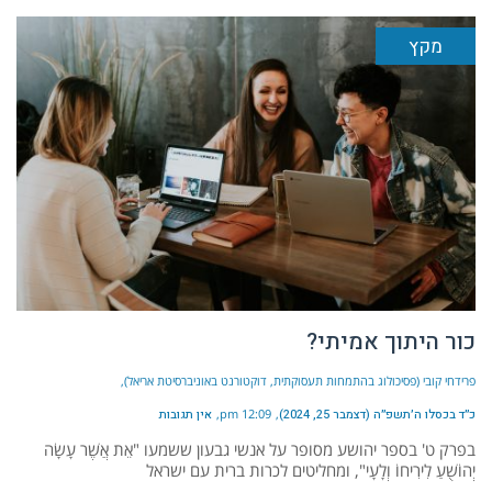
מקץ
כור היתוך אמיתי?
פרידחי קובי (פסיכולוג בהתמחות תעסוקתית, דוקטורנט באוניברסיטת אריאל)
כ״ד בכסלו ה׳תשפ״ה (דצמבר 25, 2024)
12:09 pm
אין תגובות
בפרק ט' בספר יהושע מסופר על אנשי גבעון ששמעו "אֵת אֲשֶׁר עָשָׂה
יְהוֹשֻׁעַ לִירִיחוֹ וְלָעָי", ומחליטים לכרות ברית עם ישראל