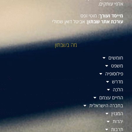
אלפי עותקים.
מייסד ועורך
: מוטי זפט
עורכת אתר שבתון
: אביטל דואן שמולי
מה בשבתון
חומשים
משפט
פילוסופיה
מדרש
הלכה
החיים עצמם
בחברה הישראלית
המגזין
יהדות
תרבות