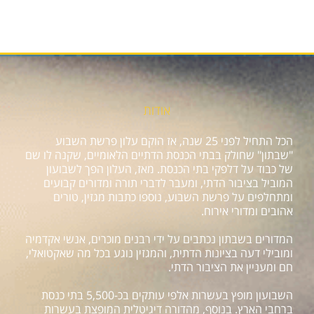
אודות
הכל התחיל לפני 25 שנה, אז הוקם עלון פרשת השבוע
"שבתון" שחולק בבתי הכנסת הדתיים הלאומיים, שקנה לו שם
של כבוד על דלפקי בתי הכנסת. מאז, העלון הפך לשבועון
המוביל בציבור הדתי, ומעבר לדברי תורה ומדורים קבועים
ומתחלפים על פרשת השבוע, נוספו כתבות מגזין, טורים
אהובים ומדורי אירוח.
המדורים בשבתון נכתבים על ידי רבנים מוכרים, אנשי אקדמיה
ומובילי דעה בציונות הדתית, והמגזין נוגע בכל מה שאקטואלי,
חם ומעניין את הציבור הדתי.
השבועון מופץ בעשרות אלפי עותקים בכ-5,500 בתי כנסת
ברחבי הארץ. בנוסף, מהדורה דיגיטלית המופצת בעשרות