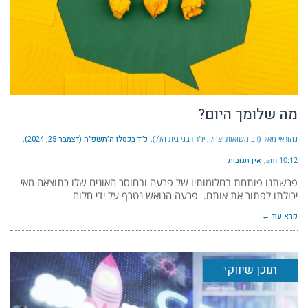
מה שלומך היום?
נהוראי מאיר (רב משואות יצחק, יו"ר רבני בית הלל)
כ״ד בכסלו ה׳תשפ״ה (דצמבר 25, 2024)
10:12 am
אין תגובות
פרשתנו פותחת בחלומותיו של פרעה ובחוסר האונים שלו כתוצאה מאי
יכולתו לפתור את אותם. פרעה הנואש נטרף על ידי חלום
קרא עוד ←
תוכן שיווקי