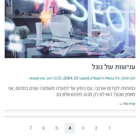
ענישות של גוגל
תוכן שיווקי
כ״ד בכסלו ה׳תשפ״ה (דצמבר 25, 2024)
12:25 am
אין תגובות
כמומחה לקידום אורגני, עם ניסיון של למעלה משמונה שנים בתחום, אני
מאמין שגוגל הוא לא רק מנוע חיפוש אלא גם
קרא עוד ←
7
6
5
4
3
2
1