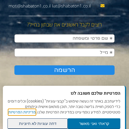
moti@shabaton1.co.il liat@shabaton1.co.il
רוצים לקבל ראשונים את שבתון במייל?
הפרטיות שלכם חשובה לנו
לידיעתכם, באתר זה נעשה שימוש ב"קבצי עוגיות" (cookies) וכלים דומים
כדי לספק חוויית גלישה טובה יותר, תוכן מותאם אישית וניתוחים
תנאי שימוש ומדיניות פרטיות
מדיניות הפרטיות
סטטיסטיים. למידע נוסף עיינו במדיניות הפרטיות שלנו.
פנו אלינו
קראתי ואני מאשר
דחה עוגיות לא חיוניות
הצהרת נגישות