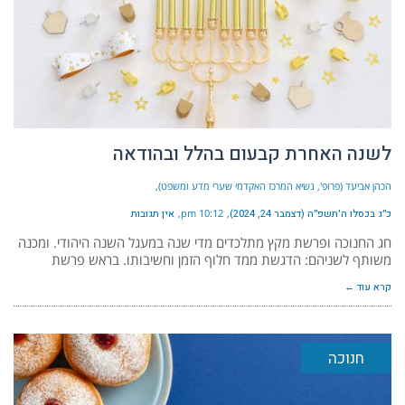
לשנה האחרת קבעום בהלל ובהודאה
הכהן אביעד (פרופ', נשיא המרכז האקדמי שערי מדע ומשפט)
כ״ג בכסלו ה׳תשפ״ה (דצמבר 24, 2024)
10:12 pm
אין תגובות
חג החנוכה ופרשת מקץ מתלכדים מדי שנה במעגל השנה היהודי. ומכנה
משותף לשניהם: הדגשת ממד חלוף הזמן וחשיבותו. בראש פרשת
קרא עוד ←
חנוכה