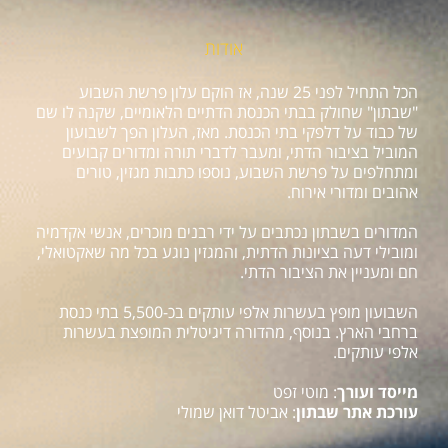
אודות
הכל התחיל לפני 25 שנה, אז הוקם עלון פרשת השבוע
"שבתון" שחולק בבתי הכנסת הדתיים הלאומיים, שקנה לו שם
של כבוד על דלפקי בתי הכנסת. מאז, העלון הפך לשבועון
המוביל בציבור הדתי, ומעבר לדברי תורה ומדורים קבועים
ומתחלפים על פרשת השבוע, נוספו כתבות מגזין, טורים
אהובים ומדורי אירוח.
המדורים בשבתון נכתבים על ידי רבנים מוכרים, אנשי אקדמיה
ומובילי דעה בציונות הדתית, והמגזין נוגע בכל מה שאקטואלי,
חם ומעניין את הציבור הדתי.
השבועון מופץ בעשרות אלפי עותקים בכ-5,500 בתי כנסת
ברחבי הארץ. בנוסף, מהדורה דיגיטלית המופצת בעשרות
אלפי עותקים.
מייסד ועורך
: מוטי זפט
עורכת אתר שבתון
: אביטל דואן שמולי