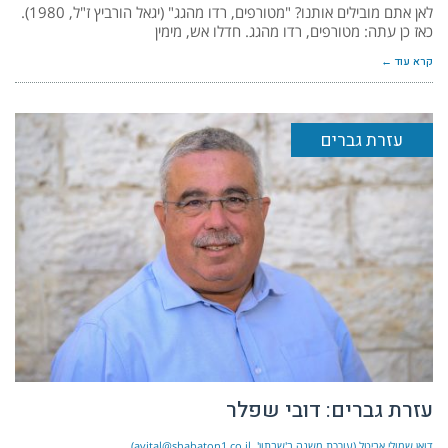
לאן אתם מובילים אותנו? "מטורפים, רדו מהגג" (יגאל הורביץ ז"ל, 1980).
כאז כן עתה: מטורפים, רדו מהגג. חדלו אש, מימין
קרא עוד ←
עזרת גברים
עזרת גברים: דובי שפלר
דואן שמולי אביטל (עורכת משנה ב'שבתון', avital@shabaton1.co,il)