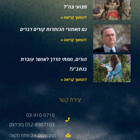
פצועי צה"ל
להמשך קריאה »
גם מאחורי הכותרות קורים דברים
להמשך קריאה »
הורים, ממתי הדרך לאושר עוברת
בנתב"ג?
להמשך קריאה »
יצירת קשר
03-910-0710
052-8907103 (מכירות)