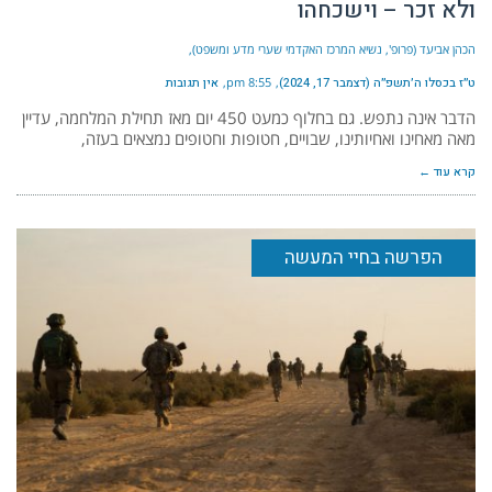
ולא זכר – וישכחהו
הכהן אביעד (פרופ', נשיא המרכז האקדמי שערי מדע ומשפט)
ט״ז בכסלו ה׳תשפ״ה (דצמבר 17, 2024)
8:55 pm
אין תגובות
הדבר אינה נתפש. גם בחלוף כמעט 450 יום מאז תחילת המלחמה, עדיין
מאה מאחינו ואחיותינו, שבויים, חטופות וחטופים נמצאים בעזה,
קרא עוד ←
הפרשה בחיי המעשה