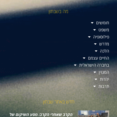
מה בשבתון
חומשים
משפט
פילוסופיה
מדרש
הלכה
החיים עצמם
בחברה הישראלית
המגזין
יהדות
תרבות
חדש באתר שבתון
הקרב שאחרי הקרב: מסע השיקום של