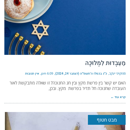
מֵעַבְדוּת לִמְלוּכָה
ספוקויני יעקב
כ״ג בכסלו ה׳תשפ״ה (דצמבר 24, 2024)
6:09 pm
אין תגובות
האם יש קשר בין פרשת מקץ ובין חג החנוכה? זו שאלה מתבקשת לאור
העובדה שחנוכה חל תדיר בפרשת מקץ. ובכן,
קרא עוד ←
מבט חטוף