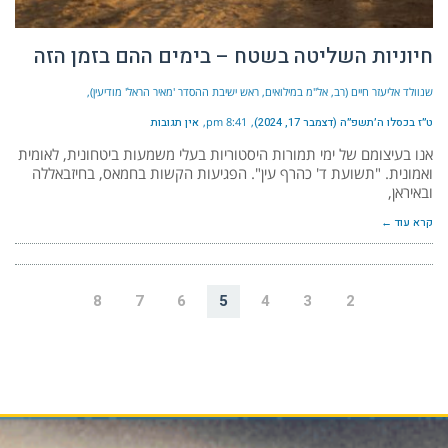
חיוניות השליטה בשטח – בימים ההם בזמן הזה
שנוולד אליעזר חיים (רב, אל"מ במילואים, ראש ישיבת ההסדר 'מאיר הראל' מודיעין)
ט״ז בכסלו ה׳תשפ״ה (דצמבר 17, 2024)
8:41 pm
אין תגובות
אנו בעיצומם של ימי תמורות היסטוריות בעלי משמעות ביטחונית, לאומית
ואמונית. "תשועת ד' כהרף עין". הפגיעות הקשות בחמאס, בחיזבאללה
ובאיראן,
קרא עוד ←
8
7
6
5
4
3
2