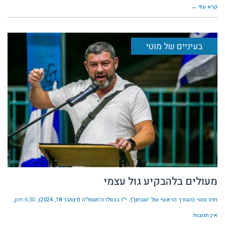
קרא עוד ←
בעיניים של מוטי
מעולים בלהבקיע גול עצמי
זפט מוטי (העורך הראשי של 'שבתון')
י״ז בכסלו ה׳תשפ״ה (דצמבר 18, 2024)
6:30 pm
אין תגובות