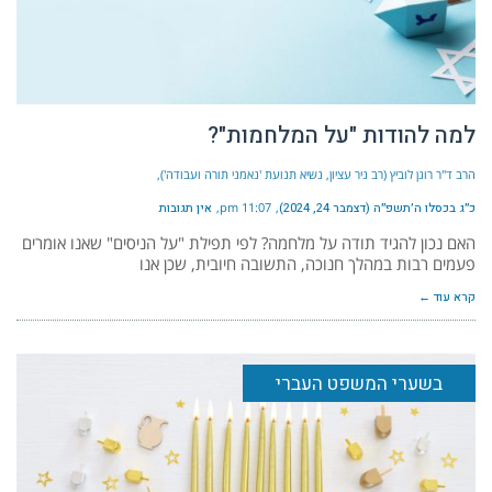
למה להודות "על המלחמות"?
הרב ד"ר רונן לוביץ (רב ניר עציון, נשיא תנועת 'נאמני תורה ועבודה')
כ״ג בכסלו ה׳תשפ״ה (דצמבר 24, 2024)
11:07 pm
אין תגובות
האם נכון להגיד תודה על מלחמה? לפי תפילת "על הניסים" שאנו אומרים
פעמים רבות במהלך חנוכה, התשובה חיובית, שכן אנו
קרא עוד ←
בשערי המשפט העברי