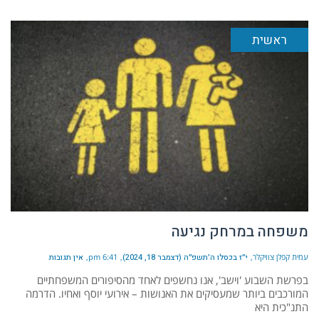
ראשית
משפחה במרחק נגיעה
עמית קפלן צוויקלר
י״ז בכסלו ה׳תשפ״ה (דצמבר 18, 2024)
6:41 pm
אין תגובות
בפרשת השבוע 'וישב', אנו נחשפים לאחד מהסיפורים המשפחתיים
המורכבים ביותר שמעסיקים את האנושות – אירועי יוסף ואחיו. הדרמה
התנ"כית היא