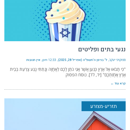
נגעי בתים ופליטים
ספוקויני יעקב
ל׳ בניסן ה׳תשפ״ה (אפריל 28, 2025)
12:33 pm
אין תגובות
"כִּי תָבֹאוּ אֶל אֶרֶץ כְּנַעַן אֲשֶׁר אֲנִי נֹתֵן לָכֶם לַאֲחֻזָּה וְנָתַתִּי נֶגַע צָרַעַת בְּבֵית
אֶרֶץ אֲחֻזַּתְכֶם" [יד, לד]. נוסח הפסוק
קרא עוד ←
תזריע-מצורע