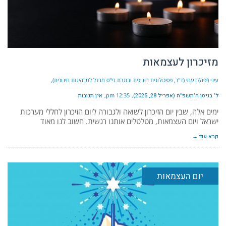
מזיכרון לעצמאות
עיני (יפה) נעמי (ד"ר, פסיכולוגית חינוכית ובוגרת בי"ס מנדל למנהיגות חינוכית)
ל׳ בניסן ה׳תשפ״ה (אפריל 28, 2025)
12:35 pm
אין תגובות
ימים אלה, שבין יום הזיכרון לשואה ולגבורה ליום הזיכרון לחללי מערכות
ישראל ויום העצמאות, מטלטלים אותנו רגשית. חשוב לנו מאוד
קרא עוד ←
יום העצמאות