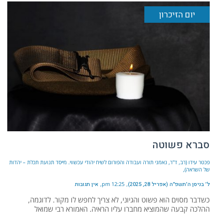
יום הזיכרון
סברא פשוטה
פכטר עידו (רב, ד"ר, נאמני תורה ועבודה והפורום לשיח יהודי עכשווי. מייסד תנועת תכלת – יהדות
של השראה)
ל׳ בניסן ה׳תשפ״ה (אפריל 28, 2025)
12:25 pm
אין תגובות
כשדבר מסוים הוא פשוט והגיוני, לא צריך לחפש לו מקור. לדוגמה,
ההלכה קבעה שהמוציא מחברו עליו הראיה. האמורא רבי שמואל