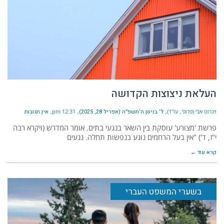
העלאת ניצוצות הקדושה
וינרוט אבי (פרופ', עו"ד)
ל׳ בניסן ה׳תשפ״ה (אפריל 28, 2025)
12:31 pm
אין תגובות
פרשת 'מצורע' עוסקת בין השאר בנגעי בתים. אומר המדרש (ויקרא רבה
י"ז, ד') "אין בעל הרחמים נוגע בנפשות תחלה. נגעים
קרא עוד ←
בשערי המשפט העברי