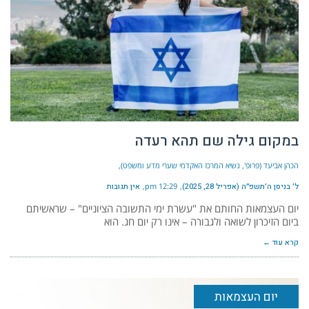
במקום גילה שם תהא רעדה
הכהן אביעד (פרופ', נשיא המרכז האקדמי שערי מדע ומשפט)
ל׳ בניסן ה׳תשפ״ה (אפריל 28, 2025)
12:29 pm
אין תגובות
יום העצמאות החותם את "עשרת ימי התשובה הציוניים" – שראשיתם
ביום הזיכרון לשואה ולגבורה – אינו רק יום חג. הוא
קרא עוד ←
יום העצמאות