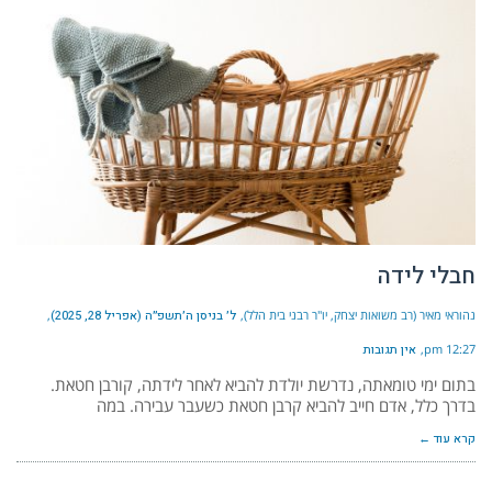
חבלי לידה
נהוראי מאיר (רב משואות יצחק, יו"ר רבני בית הלל)
ל׳ בניסן ה׳תשפ״ה (אפריל 28, 2025)
12:27 pm
אין תגובות
בתום ימי טומאתה, נדרשת יולדת להביא לאחר לידתה, קורבן חטאת.
בדרך כלל, אדם חייב להביא קרבן חטאת כשעבר עבירה. במה
קרא עוד ←