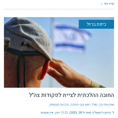
קרא עוד ←
כיפת ברזל
החובה ההלכתית לציית לפקודות צה"ל
שורץ אודי (רב, סא"ל, ראש ענף ההלכה, הרבנות הצבאית)
ל׳ בניסן ה׳תשפ״ה (אפריל 28, 2025)
12:23 pm
אין תגובות