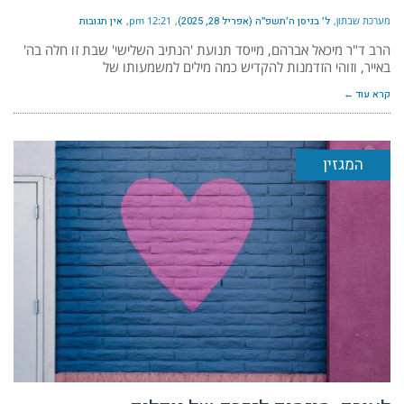
מערכת שבתון
ל׳ בניסן ה׳תשפ״ה (אפריל 28, 2025)
12:21 pm
אין תגובות
הרב ד"ר מיכאל אברהם, מייסד תנועת 'הנתיב השלישי' שבת זו חלה בה'
באייר, וזוהי הזדמנות להקדיש כמה מילים למשמעותו של
קרא עוד ←
המגזין