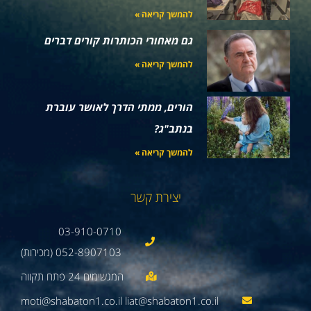
להמשך קריאה »
גם מאחורי הכותרות קורים דברים
להמשך קריאה »
הורים, ממתי הדרך לאושר עוברת
בנתב"ג?
להמשך קריאה »
יצירת קשר
03-910-0710
052-8907103 (מכירות)
moti@shabaton1.co.il liat@shabaton1.co.il