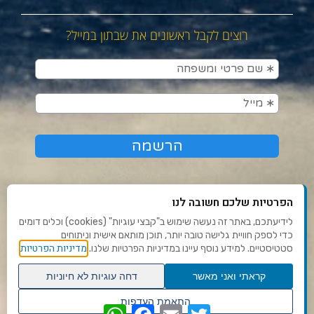
רוצים לקבל ראשונים את שבתון במייל?
הפרטיות שלכם חשובה לנו
לידיעתכם, באתר זה נעשה שימוש ב"קבצי עוגיות" (cookies) וכלים דומים
כדי לספק חוויית גלישה טובה יותר, תוכן מותאם אישית וניתוחים
תנאי שימוש ומדיניות פרטיות
מדיניות הפרטיות
סטטיסטיים. למידע נוסף עיינו במדיניות הפרטיות שלנו.
פנו אלינו
קראתי ואני מאשר
דחה עוגיות לא חיוניות
הצהרת נגישות
גלילה
התאמת העדפות
WhatsApp
Facebook
Email
Twitter
לראש
שנו העדפות פרטיות
Ⓒ 2020 - כל הזכויות שמורות לשבתון