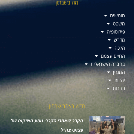
מה בשבתון
חומשים
משפט
פילוסופיה
מדרש
הלכה
החיים עצמם
בחברה הישראלית
המגזין
יהדות
תרבות
חדש באתר שבתון
הקרב שאחרי הקרב: מסע השיקום של
פצועי צה"ל