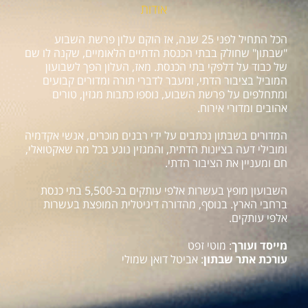
אודות
הכל התחיל לפני 25 שנה, אז הוקם עלון פרשת השבוע
"שבתון" שחולק בבתי הכנסת הדתיים הלאומיים, שקנה לו שם
של כבוד על דלפקי בתי הכנסת. מאז, העלון הפך לשבועון
המוביל בציבור הדתי, ומעבר לדברי תורה ומדורים קבועים
ומתחלפים על פרשת השבוע, נוספו כתבות מגזין, טורים
אהובים ומדורי אירוח.
המדורים בשבתון נכתבים על ידי רבנים מוכרים, אנשי אקדמיה
ומובילי דעה בציונות הדתית, והמגזין נוגע בכל מה שאקטואלי,
חם ומעניין את הציבור הדתי.
השבועון מופץ בעשרות אלפי עותקים בכ-5,500 בתי כנסת
ברחבי הארץ. בנוסף, מהדורה דיגיטלית המופצת בעשרות
אלפי עותקים.
מייסד ועורך
: מוטי זפט
עורכת אתר שבתון
: אביטל דואן שמולי