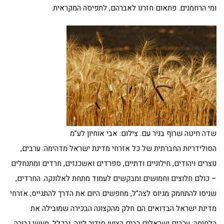
ומי הרחמנים. פתאום חזרנו לאברהם, לתפיסה המקראית.
שדה חיטה שרוף בניר עם. צילום: אבי אוחיון לע"מ
הסולידריות החברתית של כל אזרחי מדינת ישראל מדהימה: ערבים,
נוצרים ויהודים, חילוניים ודתיים, ספרדים ואשכנזים, חרדים ומתנחלים
– כולם חלוצים וחמושים ומבקשים לעמוד מתחת לאלונקה. החרדים,
שניסו להתחמק מגיוס לצה"ל, מחפשים היום את הדרך להתגייס; אזרחי
מדינת ישראל הבדואים הם חלק מהקצונה הבכירה שמובילה את
הלחימה; ערבים ישראלים רבים הציעו סידור לינה; ובכלל, מעשי גבורה