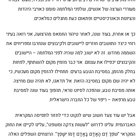
מעוררי הערצה של אנשים, שלפני המלחמה סומנו כאויבי היהדות
והציונות וכאנרכיסטיים ופתאום כעת מתגלים כמלאכים.
כך או אחרת, בעוד שנה, לאחר טיהור החמאס מהרצועה, אני רואה בעיני
רוחי כיצד התושבים חוזרים ליישובים ולקיבוצים שנחרבו ומפריחים את
השממה מחדש. זה לא ישוב למה שהיה לפני המלחמה – היישובים
והקיבוצים יכפילו את עצמם. אני כבר מזמין מקום להשתתף, לפחות
בחלק מהזמן, במסיבת הטבע ברעים. תתחילו להזמין מקום מעכשיו, כי
לא יהיה שם מקום במסיבה הזאת. אל תדאגו, לא תהיה שם מחיצה.
אותה מסיבת טבע, שהפכה לסיוט נוראי, תהפוך בעוד שנה למסיבת
טבע מרפאת – ריפוי של כל החברה הישראלית.
אבל יש עוד צעד חשוב שיש לנקוט כדי לחזור לתפיסה המקראית
האברהמית: עלינו לדרוש "לעשות צדקה ומשפט", עלינו לקיים את החוק
המקראי "שֹׁפֵךְ דַּם הָאָדָם בָּאָדָם דָּמוֹ יִשָּׁפֵךְ". הרוצחים השפלים האלה