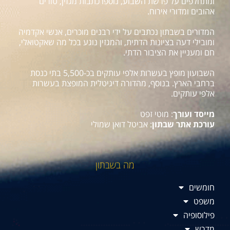
ומתחלפים על פרשת השבוע, נוספו כתבות מגזין, טורים
אהובים ומדורי אירוח.
המדורים בשבתון נכתבים על ידי רבנים מוכרים, אנשי אקדמיה
ומובילי דעה בציונות הדתית, והמגזין נוגע בכל מה שאקטואלי,
חם ומעניין את הציבור הדתי.
השבועון מופץ בעשרות אלפי עותקים בכ-5,500 בתי כנסת
ברחבי הארץ. בנוסף, מהדורה דיגיטלית המופצת בעשרות
אלפי עותקים.
מייסד ועורך
: מוטי זפט
עורכת אתר שבתון
: אביטל דואן שמולי
מה בשבתון
חומשים
משפט
פילוסופיה
מדרש