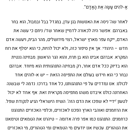
אֱ-לֹהִים עָשָׂה אֶת הָאָדָם".
לאחר שה' ניסה את האנושות בגן עדן, במגדל בבל ובמבול, הוא בחר
באברהם. אפשר היה לכאורה לדמיין שאחר שד/ ניחם כי עשה את
האדם, ייקח עפר מארץ ישראל, רצוי מירושלים, מהר הבית, ויעשה אדם
חדש – היהודי. אך אין סיפור כזה, ולא יכול להיות, כי הוא יסלף את רוח
המקרא. אברהם אבינו הוא בן תרח, והוא הגר הראשון. מבחינה גנטית
הוא בדיוק ככל אדם אחר, רק מבחינה התנהגותית הוא מיוחד. אברהם
נבחר כי הוא חידש בעולם את התפיסה הזאת – יש א-לוהים אחד
לכולנו. אנו נמדדים על פי התנהגותנו, כל אחד בדרכו. נדמה לי שבשנה
האחרונה כולנו איבדנו משהו מתפיסה מקראית זאת. אף אחד לא יכול
לטעון 'ידיי לא שפכו את הדם הזה'. השיח הישראלי הגיע לנקודת שפל.
את הרחמנים ואוהבי הארץ הפכנו לאכזרים, וכלפי האכזרים התנהגנו
כרחמנים. התנהגנו כמו אפר פרה אדומה – טיהרנו את הטמאים וטימאנו
את הטהורים. עכשיו אנו יודעים מי הטמאים ומי הטהורים, מי האכזרים