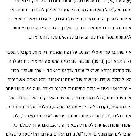
עָשָׂה אֶת הָאָדָם" (בראשית ט, ה). אמנם האדם הוא חלק בלתי נפרד
מהבריאה, אבל הוא שונה ממנה כי הוא בלתי ניתן להגדרה כמותית. אי
אפשר להעריך אותו במחיר. חייו של האדם, כל אדם באשר הוא אדם,
אינם נמדדים בכסף או ברכוש. בשל כך, רצח במזיד אדם הוא פשע
לאנושות שאין עליו כפרה. אדם כזה אינו נתון לרחמי אדם.
אף שהדבר פרדוקסלי, העונש על רצח הוא גזר דין מוות. מקובלני מסבי
זצ"ל אבא דג'ן (גדעון) מנגשה, שבבסיס התפיסה התיאולוגית בעולמה
של קהילת "ביתא ישראל" עומד ערך יסודי אחד – ערך השוויון. בפני
הא-ל כולם שווים. אין שיח של "אתם" ו"אנחנו". יהא האדם אשר יהיה
– יהודי או שאינו – כולם מתייחסים לקב"ה בצורה שווה. אין חשוב יותר
או חשוב פחות, כולם מהווים חלק מהישות האלוקית. האדם נמדד על
פי התנהגותו, נקודה. לא על פי מוצאו, מראהו, מפלגתו. על פי תפיסה זו,
אנו יכולים להבין מהי גזענות. גזענות פירושה "אבי טוב מאביך", ולכן
התורה עוקרת אותה מלכתחילה באומרה כי אב ואם אחד לכולנו. כל
ההבדלים הם משניים, ולכן "שֹׁפֵךְ דַּם הָאָדָם בָּאָדָם דָּמוֹ יִשָּׁפֵךְ כִּי בְּצֶלֶם