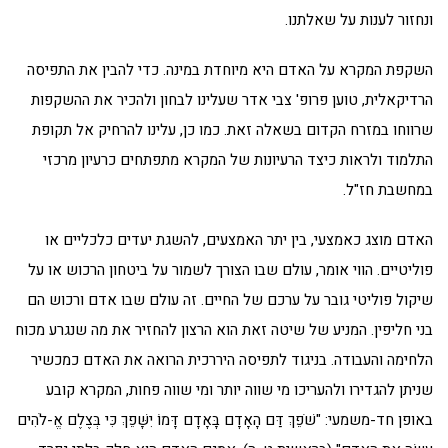
ונחזור לענות על שאלתנו.
השקפת המקרא על האדם היא מיוחדת במינה. כדי להבין את התפיסה
הרדיקאלית, טוען פרופ' צבי אדר שעלינו לבחון ולהכיר את ההשקפות
שרווחו במזרח הקדום בשאלה זאת. כמו כן, עלינו להרחיק אל תקופת
התלמוד ולראות כיצד הרעיונות של המקרא מתפתחים כרעיון מרכזי
במחשבת חז"ל.
האדם מוצג כאמצעי, בין יתר האמצעים, להשגת יעדים כלכליים או
פוליטיים. הווי אומר, עולם שבו הצורך לשמור על ביטחון הרכוש או על
שיקול פוליטי גובר על ערכם של החיים. זה עולם שבו אדם ורכוש הם
בני חליפין. המניע של שיטה זאת הוא הרצון להחזיר את מה שנגרע מכוח
הלחימה והעבודה. בניגוד לתפיסה היררכית הרואה את האדם כמכשיר
שניתן להגדירו ולהעריכו מי שווה יותר ומי שווה פחות, המקרא קובע
באופן חד-משמעי: "שֹׁפֵךְ דַּם הָאָדָם בָּאָדָם דָּמוֹ יִשָּׁפֵךְ כִּי בְּצֶלֶם אֱ-לֹהִים