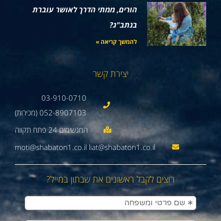
הורים, ממתי הדרך לאושר עוברת
בנתב"ג?
להמשך קריאה »
יצירת קשר
03-910-0710
052-8907103 (מכירות)
moti@shabaton1.co.il liat@shabaton1.co.il
רוצים לקבל ראשונים את שבתון במייל?