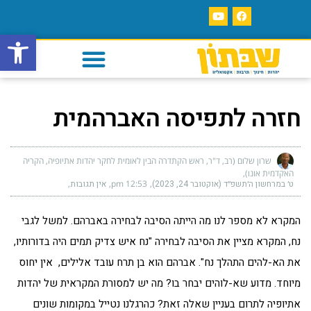
פתח סרגל
חזרה לתפיסה האברהמית
שרון שלום (רב, ד"ר, ראש הקתדרה הבין לאומית לחקר יהדות אתיופיה, הקריה
האקדמית אונו)
ט׳ במרחשון ה׳תשפ״ד (אוקטובר 24, 2023)
12:53 pm
אין תגובות
המקרא לא מספר לנו מה הייתה הסיבה לבחירה באברהם. למשל לגבי
נח, המקרא מציין את הסיבה לבחירה "נח איש צדיק תמים היה בדורותיו,
את הא-להים התהלך נח". אברהם הוא בן תרח עובד אלילים, אין יחוס
מיוחד. מדוע שא-לוהים יבחר בו? מה יש למסורת המקראית של יהדות
אתיופיה לתרום בעניין שאלה זאת? כהרגלנו נטייל במקומות שונים