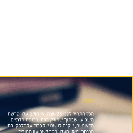
אודות
הכל התחיל לפני 25 שנה, אז הוקם עלון פרשת
השבוע "שבתון" שחולק בבתי הכנסת הדתיים
הלאומיים, שקנה לו שם של כבוד על דלפקי בתי
הכנסת. מאז, העלון הפך לשבועון המוביל