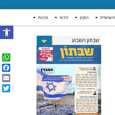
ישראלית
המגזין
יהדות
תרבות
פתח סרגל
שבתון השבוע
tsApp
ebook
Email
Twitter