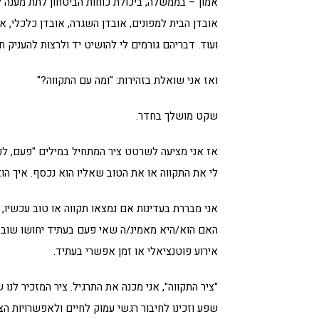
אמון – בממשלה, ביכולת כוחות הביטחון לתת מענה לכ
אובדן הבית למפונים, אובדן השגרה, אובדן כלכלי, 
ועוד. דבריהם גורמים לי להושיט יד ולרצות להעניק חי
ואז אני שואלת בזהירות: "ומה עם התקווה?"
שקט מושלך בחדר.
אז אני מציעה לשרטט ציר המתחיל במילים "פעם, לפ
לי את התקווה או את הטוב שאליו הוא נכסף. איך הוא 
אני מבררת בעדינות אם נמצאו תקווה או טוב עכשיו,
האם הוא/היא מאמינ/ה שאי פעם בעתיד יחושו שוב ת
אירוע פוטנציאלי או זמן אפשרי בעתיד.
"ציר התקווה", אני מכנה את התרגיל. ציר המזכיר לנו ש
שפע וזכינו לחיבור רגשי עמוק לחיים ולאפשרויות הצפ