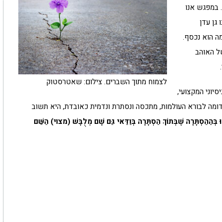
 במפגש אנו
גן עדן
מה הוא נכסף.
של האוהב
לצמוח מתוך השברים. צילום: שאטרסטוק
סיוני המקצועי,
בדומה לבורא העולמות, מתכסה ונסתרת ונדמית כאובדת, היא תשוב
ּ בְּהַהַסְתָּרָה שֶׁבְּתוֹךְ הַסְתָּרָה בְּוַדַּאי גַּם שָׁם מְלֻבָּשׁ (מצוי) הַשֵּׁם