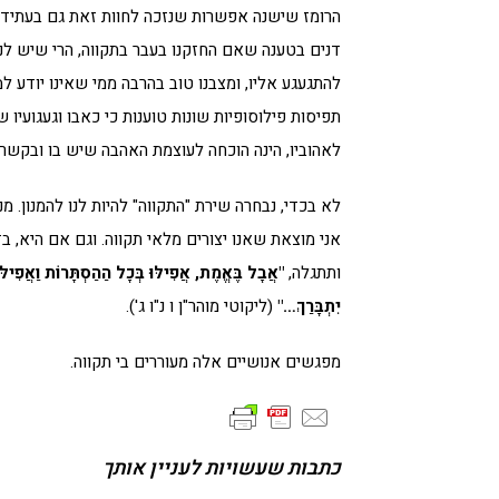
הרומז שישנה אפשרות שנזכה לחוות זאת גם בעתיד.
דנים בטענה שאם החזקנו בעבר בתקווה, הרי שיש לנו 
להתגעגע אליו, ומצבנו טוב בהרבה ממי שאינו יודע ל
תפיסות פילוסופיות שונות טוענות כי כאבו וגעגועיו 
לאהוביו, הינה הוכחה לעוצמת האהבה שיש בו ובקשר.
לא בכדי, נבחרה שירת "התקווה" להיות לנו להמנון. מני
אני מוצאת שאנו יצורים מלאי תקווה. וגם אם היא, 
ותתגלה,
"אֲבָל בֶּאֱמֶת, אֲפִילּוּ בְּכָל הַהַסְתָּרוֹת וַאֲפִילּו
יִתְבָּרַךְ…"
(ליקוטי מוהר"ן ו נ"ו ג').
מפגשים אנושיים אלה מעוררים בי תקווה.
כתבות שעשויות לעניין אותך