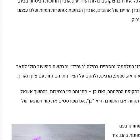
ל אזרח במצוקה, ביכולות המודיעין; אובדן תחושת הביטחון בבית,
אובדן החיים של אהובים, אובדן הכחשת אפשרות המוות שלנו עצמנו
בוק.
ני המלחמה" ומסתיים במילה "בעתיד", ומבקשת מהיושב מולי לתאר
נראה, נשמע, מרגיש, ולמקם על הציר מתי הם נחוו, עם ציון תאריך.
 בתקופת המלחמה, ואם כן – מתי ומה היו הנסיבות. בהמשך אשאל
קווה. אם התשובה היא "כן", אנו משרטטים את קווי המתאר של
חווינו בעבר
ונות בהם. ציר