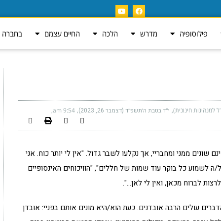
פילוסופיה
מדרש
הלכה
החיים עצמם
בחברה ה
ל למנהיגות חינוכית)
י״ד בטבת ה׳תשפ״ד (דצמבר 26, 2023)
9:54 am
ונים ממני ומחבריי, אך נקלעו לשבר גדול. "אין לי יותר כוח. אני
/ה לשמוע כל בוקר עוד שמות של חללים", "הוויכוחים האינסופיים
רצות לברוח מכאן, ואין לי לאן…".
ברים עולים הרבה אובדנים. כעת הוא/היא מונים אותם בפניי: אובדן