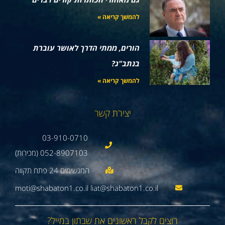
להמשך קריאה »
הורים, ממתי הדרך לאושר עוברת
בנתב"ג?
להמשך קריאה »
יצירת קשר
03-910-0710
052-8907103 (מכירות)
moti@shabaton1.co.il liat@shabaton1.co.il
רוצים לקבל ראשונים את שבתון במייל?