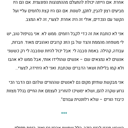
אחרת. אם הייתה יכולת להתעלם מההתנהגות הפוגענית. אם הם היו
מביעים רצון להבין, לתקן, לשנות. אם הם היו קצת נלחמים עליי ועל
הקשר עם הנכדים, אולי זה היה אחרת. לצערי, זה לא המצב.
אני לא כותבת את זה כדי לקבל רחמים. ממש לא. אני בטיפול טוב, יש
לי משפחה מהממת והצד של בן הזוג קרובים ואהובים מאוד. חברות,
עבודה, קהילה. באמת סבבה לי. אבל יכול להיות שסבבה לי רק כששני
אנשים לא נמצאים שם – אנשים שהולידו אותי, אבל ממש לא אהבו
ולא קמו בלילות ושאר הדברים שכתבת. ואני לא היחידה, לצערי…
אני מבקשת שתיתן מקום גם לאנשים שההורים שלהם הם הדבר הכי
גרוע שקרה להם, ושלא ימשיכו להחריב לעצמם את החיים בגלל מצוות
כיבוד הורים – שלא רלוונטית עבורם".
***