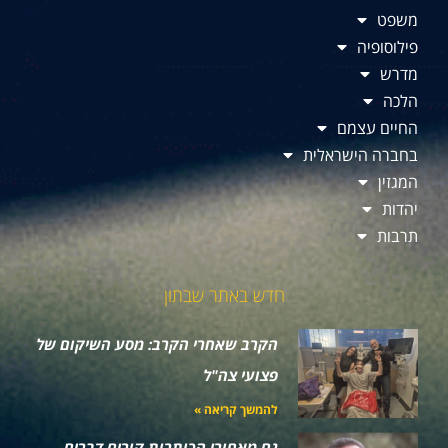
משפט
פילוסופיה
מדרש
הלכה
החיים עצמם
בחברה הישראלית
המגזין
יהדות
תרבות
חדש באתר שבתון
הקרב שאחרי הקרב: מסע השיקום של
פצועי צה"ל
להמשך קריאה »
גם מאחורי הכותרות קורים דברים