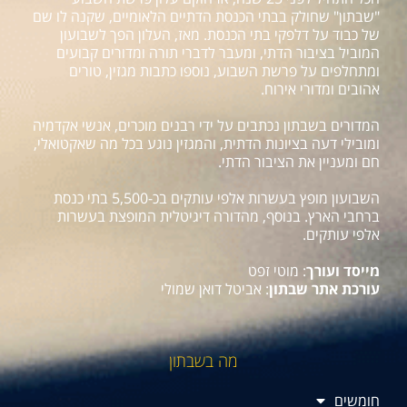
"שבתון" שחולק בבתי הכנסת הדתיים הלאומיים, שקנה לו שם
של כבוד על דלפקי בתי הכנסת. מאז, העלון הפך לשבועון
המוביל בציבור הדתי, ומעבר לדברי תורה ומדורים קבועים
ומתחלפים על פרשת השבוע, נוספו כתבות מגזין, טורים
אהובים ומדורי אירוח.
המדורים בשבתון נכתבים על ידי רבנים מוכרים, אנשי אקדמיה
ומובילי דעה בציונות הדתית, והמגזין נוגע בכל מה שאקטואלי,
חם ומעניין את הציבור הדתי.
השבועון מופץ בעשרות אלפי עותקים בכ-5,500 בתי כנסת
ברחבי הארץ. בנוסף, מהדורה דיגיטלית המופצת בעשרות
אלפי עותקים.
מייסד ועורך
: מוטי זפט
עורכת אתר שבתון
: אביטל דואן שמולי
מה בשבתון
חומשים