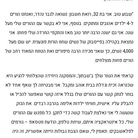
"שבוע טוב. אני בת 32, רואת חשבון. נשואה לגבר נהדר, ואנחנו הורים
ל-4 ילדים אהובים ומתוקים. בנוסף, אני לא בקשר עם ההורים שלי מעל
שנה. אני גם ישנה הרבה יותר טוב מאז והתקפי החרדה שלי פחתו. אני
נמצאת בקהילה בפייסבוק של נשים שחוו הורות פוגענית. יש שם מעל
4,000 נשים, כך שאני מכירה הרבה סיפורים ואת הטווח המאוד רחב של
הורים פחות מוצלחים.
קראתי את הטור שלך ב'שבתון', והמסקנה היחידה שהצלחתי להגיע היא
שכנראה זכית וגדלת בבית אוהב ומקבל. אני מבטיחה לך שאף אחד לא
בוחר לנתק קשר עם ההורים שלו בגלל איזה קושי שאפשר להכיל או
להבליג עליו. אישית, חוויתי ילדות אלימה בהרבה רבדים. את הנזק
שנעשה לי אני נאלצת לעבוד קשה כדי לתקן. כל מפגש עם ההורים
שלי, כל אינטראקציה איתם, שיחת טלפון, הודעת ווטסאפ – גורמים
לפלאשבקים. תאמין לי, שאם הצבת גבולות הייתה אפשרית, זה היה