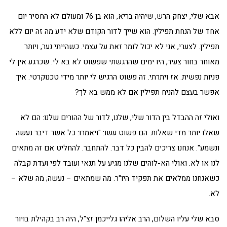
אבא שלי, יצחק הרש, שיהיה בריא, הוא בן 76 ומעולם לא החסיר יום
אחד של הנחת תפילין. הוא שייך לדור הקודם שלא ידע מה זה יום ללא
תפילין. לצערי, אני לא יכול לומר זאת על עצמי. כשהייתי נער, ויותר
מאוחר בחור צעיר, היו ימים שהרגשתי שפשוט לא בא לי. שכרגע אין לי
פניות נפשית. אז ויתרתי. זה פשוט הרגיש לי יותר מידי טכנוקרטי. איך
אפשר בעצם להניח תפילין אם לא ממש בא לך?
ואולי זה ההבדל בין הדור שלי, שלנו, לדור של ההורים שלנו: הם לא
שאלו יותר מדי שאלות. הם פשוט עשו: "ויאמרו: כל אשר דיבר נעשה
ונשמע". אנחנו צריכים להבין כל דבר. להתחבר. להחליט אם זה מתאים
לנו או לא. ואולי הא-לוהים שלנו מגיע על תנאי ועובד לפי ועדת קבלה
כשאנחנו ממלאים את תפקיד היו"ר. מה שמתאים – נעשה; מה שלא –
לא.
סבא שלי עליו השלום, הרב אליהו גלייכמן זצ"ל, היה רב בקהילת בויור