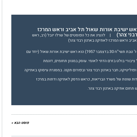
ראש ישיבת אורות שאול תל אביב וראש המרכז
בני צהר)
|
להציג את כל הפוסטים של שרלו יובל (רב, ראש
ביב וראש המרכז לאתיקה בארגון רבני צהר)
הרב יובל שֶרְלוֹ (נולד ב-ז' טבת תשי"ח 30 בדצמבר 1957) הוא ראש ישיבת אורות שאול (יחד עם
 ציבורי בולט בזרם הדתי לאומי. עוסק במגוון תחומים, דוגמת
פוליטיקה; חבר בארגון רבני צהר ובפורום תקנה. במסגרת עיסוקו באתיקה
דות שונות של משרד הבריאות, כראש הדסק לאתיקה ודתות במרכז
תחום אתיקה בארגון רבני צהר.
פוסט הבא »