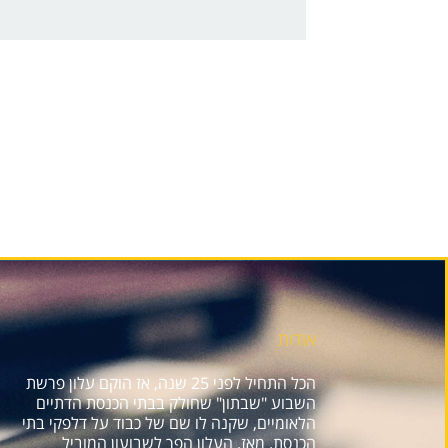
אודות
הכל התחיל לפני 25 שנה, אז הוקם עלון פרשת
השבוע "שבתון" שחולק בבתי הכנסת הדתיים
הלאומיים, שקנה לו שם של כבוד על דלפקי בתי
הכנסת. מאז, העלון הפך לשבועון המוביל