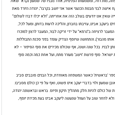
פחה; מות רחל, ומשמעותו הפנימית; אחד מבניו של שמעון נקרא "שאול
ח אישה לבני מבנות הכנעני אשר אני יושב בקרבו"; יהודה היורד מאת
יה שאין אנו יודעים בשלב הזה את אחריתה; "ולא יכלו דברו לשלום"
 ביעקב אבינו, עזיבתו בחברון, והליכה לרעות בדותן; ומעל לכל,
המעבר לרציחה ב"גרמא" על ידי זריקה לבור, המעבר לרצון למוכרו
ו מהבור); והתחושה שיוסף הצדיק עומד בפני סכנת התבוללות
ן לבניו. בכל שנה ושנה, אף שכולנו מכירים את סוף הסיפור – לא
ראל. סוף פרשת 'וישב' מעורר מתח, ועל אחת כמה וכמה סוף
 ספר 'בראשית' כאשר המשפחה מאוחדת, וכל הבנים סובבים סביב
ן שמעון ולוי בדברי יעקב אינו פשוט, ואף על פי כן כולם מסביבו.
של כולם להיות חלק מתהליך תיקון ופיוס. בראש ובראשונה יהודה,
 ולא לחזור שוב על העוול שנעשה ליעקב אבינו בעת מכירת יוסף,