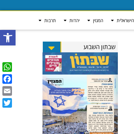
ישראלית
המגזין
יהדות
תרבות
פתח סרגל
שבתון השבוע
tsApp
ebook
Email
Twitter