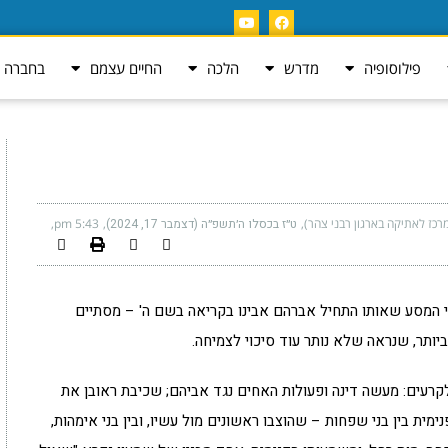
פילוסופיה
מדרש
הלכה
החיים עצמם
בחברה ה
רכז לאתיקה בארגון רבני צהר)
ט״ז בכסלו ה׳תשפ״ה (דצמבר 17, 2024)
5:43 pm
י המסע שאותו התחיל אברהם אבינו בקריאה בשם ה' – מסתיים
ותר, שנראה שלא נותר עוד סיכוי לצמיחה.
רעים: מעשה דינה ופעולות האחים נגד אביהם; שכיבת ראובן את
ית בין בני שפחות – שהוצבו ראשונים מול עשיו, ובין בני אימהות,