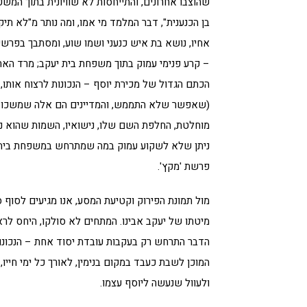
שהוצבו אחרונים, והתייחסות לא שוויונית בתוך המש
בן הכנענית", דבר המלמד מי אמו, ומה נותר מ"לא תיק
אחיו, נושא בת איש כנעני ושמו שוע, ומסתבך בפרשי
– קרע פנימי עמוק בתוך משפחת בית יעקב; מרד האחים
הכתם הגדול של מכירת יוסף – הנכונות לרצוח אותו, 
(שאפשר שלא התממש, והמדיינים הם אלה שמשכו אות
מוחלטת, החלפת השם שלו, נישואיו, השמות שהוא נות
ניתן שלא לשקוע עמוק במה שמתרחש במשפחת בית יש
פרשת 'מקץ'.
מול תמונת הפירוק וקטיעת המסע, אנו מגיעים לסוף
מיטתו של יעקב אבינו. המתחים לא סולקו, היחס לראוב
הדבר התרחש רק בעקבות עובדת יסוד אחת – הנכונות 
המוכן לשבת כעבד במקום בנימין, לאורך כל ימי חייו,
ולעוול שנעשה ליוסף עצמו.