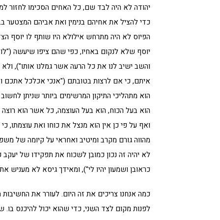
יהודה לא היה לבד שם, כל האחים הסכימו לחזור למ
כדי להציל את אחיהם בנימין ואת אביהם המצטער בבי
הפיוס לא היה מתרחש אילולא היו שותף לו יוסף הצד
יוסף שלא לנקום באחיו, כפי שהם ציפו שיעשה ("לו 
והשב ישיב לנו את כל הרעה אשר גמלנו אותו"), ולא
איתם, כי אם לרצות בטובתם ("אנכי אכלכל אתכם ו
הוא מתהליכי התיקון המרשימים ביותר שניתן לחשוב 
הוא בעל הכוח, הוא בעל העוצמה, כל אשר הוא רוצה ה
ואף על פי כן אין הוא מנצל את כוחו ואת עוצמתו, כי
מהווה גורם מקרב ומיטיב ואחראי על קיומה של משפ
לא יהיה זה נכון כמובן לשכוח את תפקידו של יעקב 
כראובן ושמעון יהיו לי"), ומאידך גיסא לא מעניש את
כמה אנחנו צריכים את זה היום. לעורר את החשיבות 
לפנות מקום לצד השני, כדי שהוא יכול להיכנס בו. ש