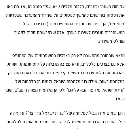
עד תום השנה" (רמב"ם, הלכות מלכים י, יא, עפ"י סוטה מג, א). הם ראו
את הפסוק בפרשתנו כהמשך לפסוקים על שחרור מהמערכה שבפרשת
'שופטים', אך בעוד שבמקרים המופיעים שם (דברים כ, ה-ח)
המשוחררים חוזרים לשירות בעורף, אלה שבפרשתנו זוכים לפטור
מוחלט משירות.
נמצא שהתורה מתחשבת לא רק בצרכים המשפחתיים של המתגייס
אלא גם בצרכים כלכליים, והיא מציבה מגבלות על גיוס שמנתק ושוחק
בהגזמה את הלוחמים ויוצר קשיים קיצוניים בחייהם. כל זאת כמובן רק
במלחמת רשות, אולם רוב מלחמות ישראל בזמננו הן מלחמות של
"עזרת ישראל מיד צר הבא עליהם" ולכן הן מלחמות מצווה (רמב"ם, שם
ה, א).
היכן שמים את הגבול למלחמה של "עזרת ישראל מיד צר"? עד איזה
שלב המערכה הכרחית ומחוייבת לכל הדעות, ומתי היא הופכת למלחמת