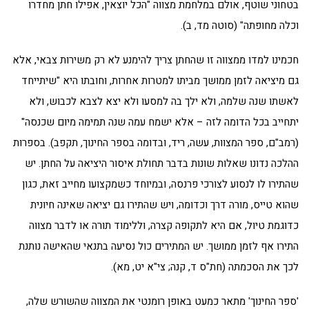
בטחוני שוטף, אולם במלחמת מצווה "הכל יוצאין, אפילו חתן מחדרו
וכלה מחופתה" (סוטה מד, ב).
חכמינו למדו ממצווה זו שהחתן צריך להימנע לא רק משירות צבאי, אלא
גם מיציאה לזמן ממושך מביתו למטרות אחרות, וחובתו היא "שיתייחד
לאשתו שנה שלמה, ולא ילך בה למסעו ולא יצא לצבא לכבוש, ולא
יתחייב בכל הדומה לזה – אלא ישמח עמה שנה תמימה מיום שכנסה"
(רמב"ם, ספר המצוות, עשה, ריד, ובדומה בספר החינוך, תקפב). בספרות
ההלכה נדונו שאלות שונות בדבר תחולת איסור היציאה על החתן. יש
שהתירו לו לנסוע לצורכי פרנסה, ובמיוחד כשמקצועו מחייב זאת, כגון
שהוא טייס, מורה דרך וכדומה, ויש שהתירו גם יציאה שאינה חיונית
כדוגמת טיול, אם היא לתקופה קצרה, וללימוד תורה או לדבר מצווה
התירו אף לזמן ממושך. יש המתירים כול נסיעה בתנאי שהאישה נותנת
לכך את הסכמתה (חת"ס ד, קנה; צי"א יט, מא).
'ספר החינוך' מתאר כמעט באופן רומנטי את המצווה שהשורש שלה,