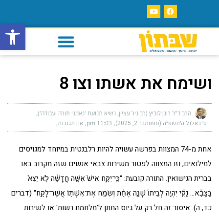
פתח סרגל
ושימח את אשתו וצו 8
הרב ד"ר רונן לוביץ (רב ניר עציון, נשיא תנועת 'נאמני תורה ועבודה')
ט׳ באלול ה׳תשפ״ה (ספטמבר 2, 2025)
11:03 pm
אין תגובות
אחת מ-74 המצוות בפרשה עשויה להיות רלבנטית במיוחד למגויסים
למילואים, וזו המצווה לפטור משירות צבאי אנשים שזה מקרוב באו
בברית הנישואין. התורה קובעת: "כִּֽי־יִקַּ֥ח אִישׁ֙ אִשָּׁ֣ה חֲדָשָׁ֔ה לֹ֤א יֵצֵא֙
בַּצָּבָ֔א… נָקִ֞י יִהְיֶ֤ה לְבֵיתוֹ֙ שָׁנָ֣ה אֶחָ֔ת וְשִׂמַּ֖ח אֶת־אִשְׁתּ֥וֹ אֲשֶׁר־לָקָֽח" (דברים
כד, ה). איסור זה חל רק על גיוס החתן ל'מלחמת רשות' או לשירות