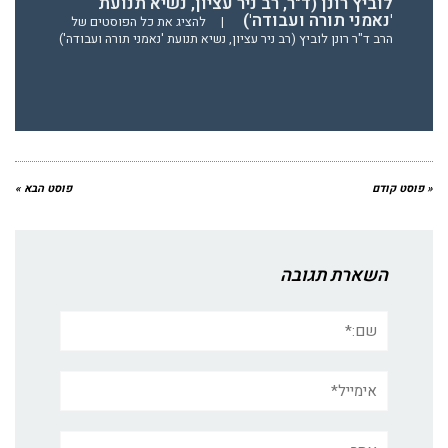
לוביץ רונן (ד"ר, רב ניר עציון, נשיא תנועת
'נאמני תורה ועבודה')
|
להציג את כל הפוסטים של
הרב ד"ר רונן לוביץ (רב ניר עציון, נשיא תנועת 'נאמני תורה ועבודה')
« פוסט קודם
פוסט הבא »
השארת תגובה
שם:*
אימייל*
אתר: