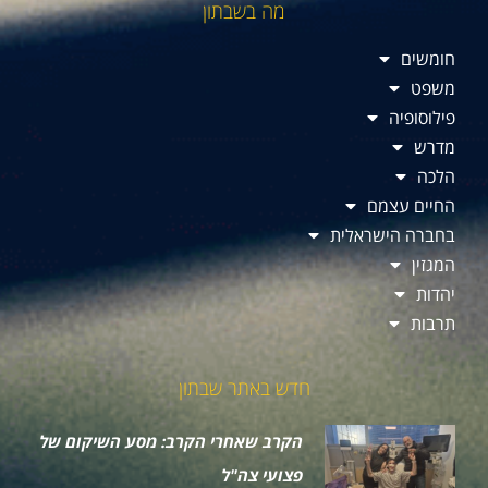
מה בשבתון
חומשים
משפט
פילוסופיה
מדרש
הלכה
החיים עצמם
בחברה הישראלית
המגזין
יהדות
תרבות
חדש באתר שבתון
הקרב שאחרי הקרב: מסע השיקום של
פצועי צה"ל