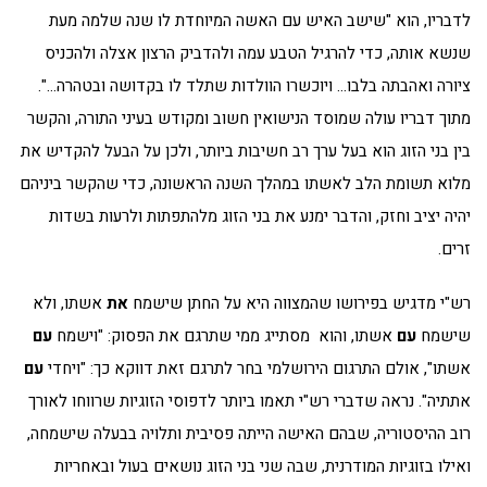
לדבריו, הוא "שישב האיש עם האשה המיוחדת לו שנה שלמה מעת
שנשא אותה, כדי להרגיל הטבע עמה ולהדביק הרצון אצלה ולהכניס
ציורה ואהבתה בלבו… ויוכשרו הוולדות שתלד לו בקדושה ובטהרה…".
מתוך דבריו עולה שמוסד הנישואין חשוב ומקודש בעיני התורה, והקשר
בין בני הזוג הוא בעל ערך רב חשיבות ביותר, ולכן על הבעל להקדיש את
מלוא תשומת הלב לאשתו במהלך השנה הראשונה, כדי שהקשר ביניהם
יהיה יציב וחזק, והדבר ימנע את בני הזוג מלהתפתות ולרעות בשדות
זרים.
רש"י מדגיש בפירושו שהמצווה היא על החתן שישמח
את
אשתו, ולא
שישמח
עם
אשתו, והוא מסתייג ממי שתרגם את הפסוק: "וישמח
עם
אשתו", אולם התרגום הירושלמי בחר לתרגם זאת דווקא כך: "ויחדי
עם
אתתיה". נראה שדברי רש"י תאמו ביותר לדפוסי הזוגיות שרווחו לאורך
רוב ההיסטוריה, שבהם האישה הייתה פסיבית ותלויה בבעלה שישמחה,
ואילו בזוגיות המודרנית, שבה שני בני הזוג נושאים בעול ובאחריות