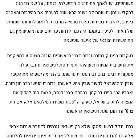
משותפים, יש לאמץ את תרגום הירושלמי. בזמננו, על שני בני הזוג
להקדיש זמן ותשומת לב בשנה הראשונה להעמיק את ההיכרות והאהבה
ביניהם, להרבות בשיחות נפש ובעשייה מחברת ולדאוג לרווחתו ושמחתו
של האחר. לפיכך, בזמננו יהיה נכון לדחות עד תום שנה מהנישואין גם
את השירות הצבאי של אישה שנישאה.
בעקבות הפסוק בתורה וברוח דברי הראשונים הובנה מצווה זו כמשקפת
את החשיבות המיוחדת שהיהדות מייחסת לנישואין, והדבר עולה
ממקורות רבים, בהם גם הפטרת פרשתנו בה מדמה ישעיהו את הקשר
שבין ה' לישראל לקשר שבין איש לאשתו. ברוח זו הגישו הרב חנן פורת,
ואחריו הרב חיים דרוקמן, בהיותם חברי כנסת, הצעת-חוק להפוך את
המצווה לחוק בישראל, שעיקרה "פטור משירות מילואים אלא אם ניתן
צו 8" עד תום שנת הנישואין הראשונה.
ברם, חז"ל דרשו ופסקו שלא רק נישואין גורמים לדחיית שירות צבאי
אלא גם "הבונה בית וחנכו… ומי שחילל את כרמו אינם יוצאים למלחמה