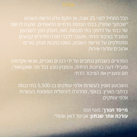
אודות
הכל התחיל לפני 25 שנה, אז הוקם עלון פרשת השבוע
"שבתון" שחולק בבתי הכנסת הדתיים הלאומיים, שקנה לו שם
של כבוד על דלפקי בתי הכנסת. מאז, העלון הפך לשבועון
המוביל בציבור הדתי, ומעבר לדברי תורה ומדורים קבועים
ומתחלפים על פרשת השבוע, נוספו כתבות מגזין, טורים
אהובים ומדורי אירוח.
המדורים בשבתון נכתבים על ידי רבנים מוכרים, אנשי אקדמיה
ומובילי דעה בציונות הדתית, והמגזין נוגע בכל מה שאקטואלי,
חם ומעניין את הציבור הדתי.
השבועון מופץ בעשרות אלפי עותקים בכ-5,500 בתי כנסת
ברחבי הארץ. בנוסף, מהדורה דיגיטלית המופצת בעשרות
אלפי עותקים.
מייסד ועורך
: מוטי זפט
עורכת אתר שבתון
: אביטל דואן שמולי