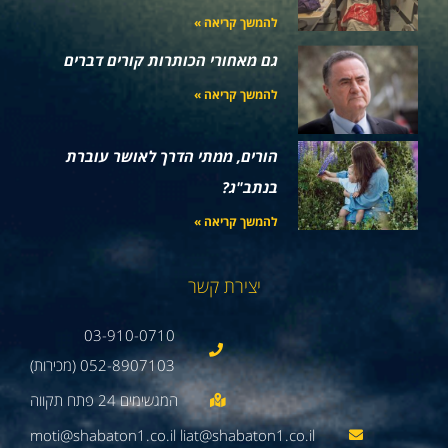
להמשך קריאה »
גם מאחורי הכותרות קורים דברים
להמשך קריאה »
הורים, ממתי הדרך לאושר עוברת
בנתב"ג?
להמשך קריאה »
יצירת קשר
03-910-0710
052-8907103 (מכירות)
moti@shabaton1.co.il liat@shabaton1.co.il