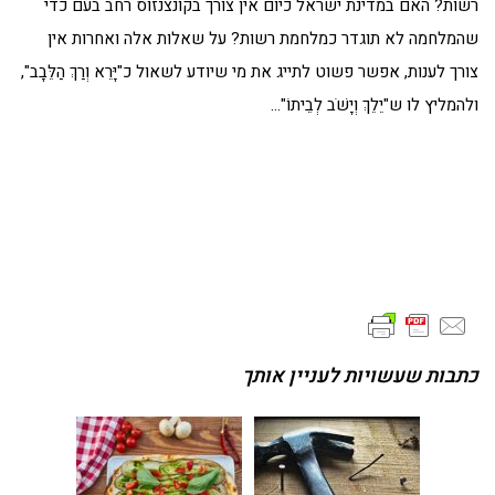
רשות? האם במדינת ישראל כיום אין צורך בקונצנזוס רחב בעם כדי
שהמלחמה לא תוגדר כמלחמת רשות? על שאלות אלה ואחרות אין
צורך לענות, אפשר פשוט לתייג את מי שיודע לשאול כ"יָּרֵא וְרַךְ הַלֵּבָב",
ולהמליץ לו ש"יֵלֵךְ וְיָשֹׁב לְבֵיתוֹ"…
כתבות שעשויות לעניין אותך