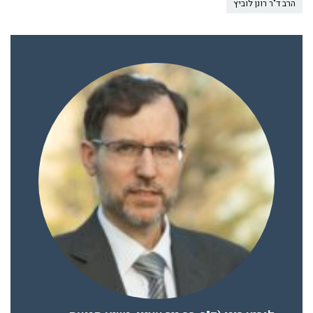
הרב ד"ר רונן לוביץ