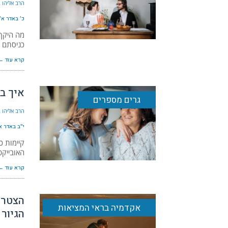
הרב אליהו ב
כ׳ באדר א׳ ה׳
מה היקף
כניסתם ש
קרא עוד ←
איך ב
גרים מספרים
הרב אליהו ב
י״ב באדר א׳ ה
קיימות כ
האובייקט
קרא עוד ←
הצטרפ
אקדמיה בראי המציאות
הגיור