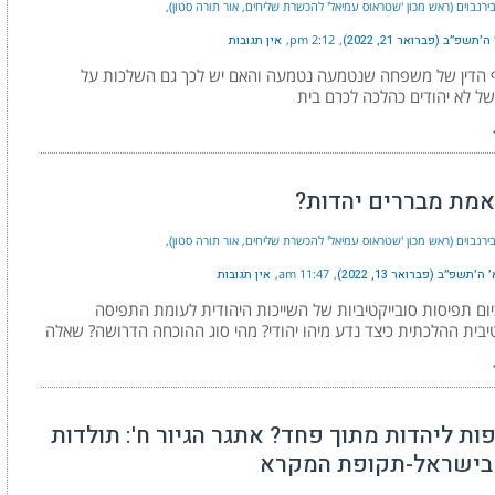
ירנבוים (ראש מכון 'שטראוס עמיאל' להכשרת שליחים, אור תורה סטון)
תשפ״ב (פברואר 21, 2022)
2:12 pm
אין תגובות
 הדין של משפחה שנטמעה נטמעה והאם יש לכך גם השלכות על
ל לא יהודים כהלכה לכרם בית
אמת מבררים יהדות?
ירנבוים (ראש מכון 'שטראוס עמיאל' להכשרת שליחים, אור תורה סטון)
׳תשפ״ב (פברואר 13, 2022)
11:47 am
אין תגובות
יום תפיסות סובייקטיביות של השייכות היהודית לעומת התפיסה
יבית ההלכתית כיצד נדע מיהו יהודי? מהי סוג ההוכחה הדרושה? שאלה
ות ליהדות מתוך פחד? אתגר הגיור ח': תולדות
 בישראל-תקופת המקרא