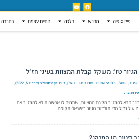
פילוסופיה
מדרש
הלכה
החיים עצמם
בחברה ה
גיור טז': משקל קבלת המצוות בעיני חז"ל
הלינגר, המחלקה למדעי המדינה, אוניברסיטה בר-אילן
ד׳ בניסן ה׳תשפ״ב (אפריל 5, 2022)
ין תגובות
לגר הבא להתגייר מקצת המצוות, שתהיה לו אפשרות לא להתגייר אם
ה עול גדול מדי תולדות הגיור בישראל-תקופה
ר פטור מן המנהג?