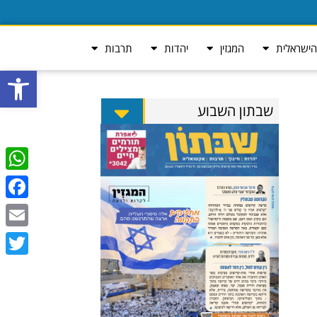
ישראלית
המגזין
יהדות
תרבות
פתח סרגל
שבתון השבוע
tsApp
ebook
Email
Twitter