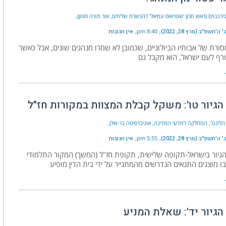
ירנבוים (ראש מכון 'שטראוס עמיאל' להכשרת שליחים, אור תורה סטון)
׳תשפ״ב (מרץ 28, 2022)
8:40 pm
אין תגובות
מסורת של אבותיו הביולוגיים, שכמובן לא שמרו מנהגים שונים, אבל כאשר
רף לעם ישראל, הוא מקבל גם
הגיור טו': משקל קבלת המצוות במקורות חז"ל
הלינגר, המחלקה למדעי המדינה, אוניברסיטה בר-אילן
׳תשפ״ב (מרץ 28, 2022)
5:55 pm
אין תגובות
גיור בישראל-תקופה שלישית, תקופת חז"ל (המשך) המקור התלמודי
ו מוצגים התנאים הנדרשים מהמתגייר על ידי בית הדין מופיע
הגיור יד': שאלת המניע