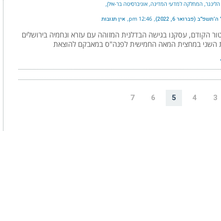
הלינגר, המחלקה למדעי המדינה, אוניברסיטה בר-אילן
׳תשפ״ב (פברואר 6, 2022)
12:46 pm
אין תגובות
ור הקודם, עסקנו בגישה הבדלנית המזוהה עם עזרא ונחמיה בירושלים
 השני במחצית המאה החמישית לפנה"ס במאבקם להוצאת
7
6
5
4
3