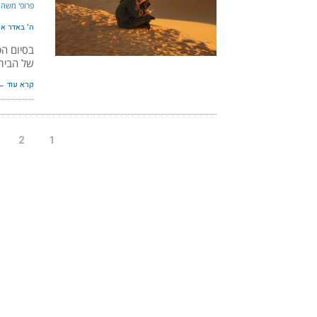
פרופ' משה 
ה׳ באדר א׳ ה
בסיום הט
של הבית
קרא עוד ←
2
1