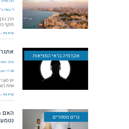
הרב אליהו ב
ד׳ באדר ב׳ ה׳
הרב גורן
תוקף בחו
קרא עוד ←
אתגר ה
אקדמיה בראי המציאות
פרופ' משה 
11:48 am
יש כאן ר
אחת הוא 
קרא עוד ←
האם מ
גרים מספרים
נטמעה