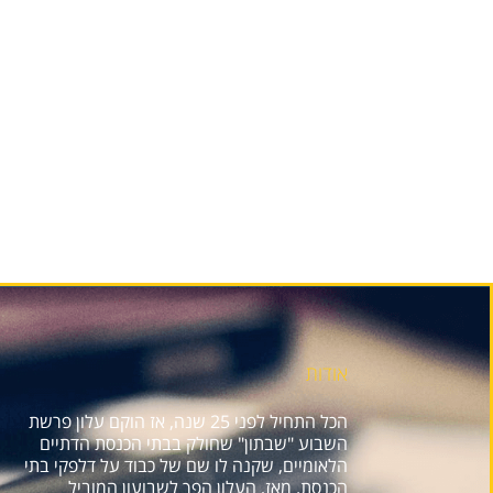
אודות
הכל התחיל לפני 25 שנה, אז הוקם עלון פרשת
השבוע "שבתון" שחולק בבתי הכנסת הדתיים
הלאומיים, שקנה לו שם של כבוד על דלפקי בתי
הכנסת. מאז, העלון הפך לשבועון המוביל