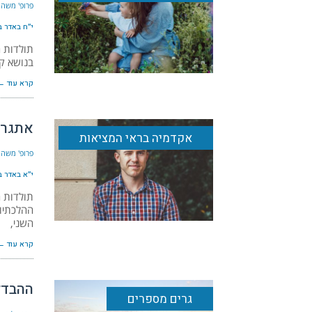
פרופ' משה 
י״ח באדר ב׳ ה
תולדות ה
בנושא קב
קרא עוד ←
אתגר 
אקדמיה בראי המציאות
פרופ' משה 
י״א באדר ב׳ ה
תולדות ה
ההלכתיות
השני,
קרא עוד ←
ההבדלי
גרים מספרים