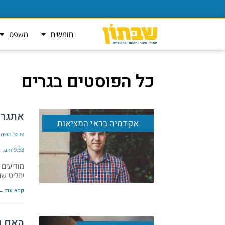
חומשים
משפט
כל הפוסטים ב
גרים
אתגר ה
אקדמיה בראי המציאות
פרופ' משה 
9:53 am
א
מודיעים 
יחליט שז
קרא עוד ←
האם ג