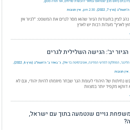
ירנבוים (ראש מכון 'שטראוס עמיאל' להכשרת שליחים, אור תורה סטון)
תשפ״ב (מרץ 7, 2022)
2:30 pm
אין תגובות
 נהג לציין בתעודות הגיור שהוא מסר לגרים את המשפט: "לגיור אין
ץ לארץ" מעלות רבות יש לארץ
גיור יב': הגישה השלילית לגרים
הלינגר, המחלקה למדעי המדינה, אוניברסיטה בר-אילן
ג׳ באדר ב׳ ה׳תשפ״ב (מרץ 6, 2022)
אין תגובות
גש נחיתות של היהודי לעומת הגר שבחר מיוזמתו להיות יהודי, וגם לא
דווקא מקפיד יותר במצוות
שפחת גויים שנטמעה בתוך עם ישראל,
?