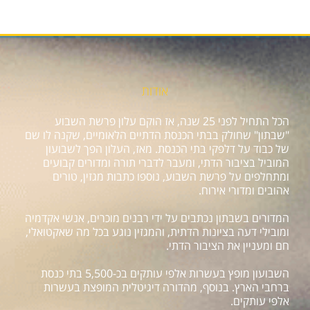
אודות
הכל התחיל לפני 25 שנה, אז הוקם עלון פרשת השבוע
"שבתון" שחולק בבתי הכנסת הדתיים הלאומיים, שקנה לו שם
של כבוד על דלפקי בתי הכנסת. מאז, העלון הפך לשבועון
המוביל בציבור הדתי, ומעבר לדברי תורה ומדורים קבועים
ומתחלפים על פרשת השבוע, נוספו כתבות מגזין, טורים
אהובים ומדורי אירוח.
המדורים בשבתון נכתבים על ידי רבנים מוכרים, אנשי אקדמיה
ומובילי דעה בציונות הדתית, והמגזין נוגע בכל מה שאקטואלי,
חם ומעניין את הציבור הדתי.
השבועון מופץ בעשרות אלפי עותקים בכ-5,500 בתי כנסת
ברחבי הארץ. בנוסף, מהדורה דיגיטלית המופצת בעשרות
אלפי עותקים.