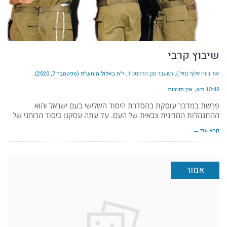
שיבוץ קרבי
יאיר נווה אלוף (מיל.), לשעבר סגן הרמטכ"ל
י״ח באלול ה׳תש״פ (ספטמבר 7, 2020)
10:48 am
אין תגובות
פרשת במדבר עוסקת בהסדרת היסוד השלישי בעם ישראל והוא
ההתנהלות המדינית צבאית של העם. עד עתה עסקנו ביסוד הרוחני של
קרא עוד ←
אמור