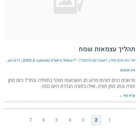
תהליך עצמאות שמח
יאיר נווה אלוף (מיל.), לשעבר סגן הרמטכ"ל
י״ז באלול ה׳תש״פ (ספטמבר 6, 2020)
8:11 am
אין תגובות
פרשנים רבים תוהים מדוע חג השבועות מוזכר בתפילה ובחז"ל כיום מתן
תורה וכחג מתן תורה, ואילו בתורה הגדרת היום ככזה
קרא עוד ←
7
6
5
4
3
2
1