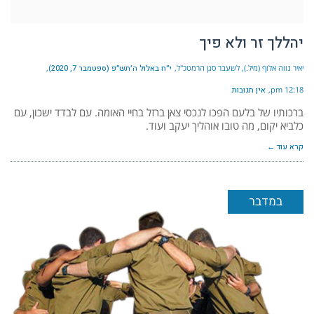
יהללך זר ולא פיך
יאיר נווה אלוף (מיל.), לשעבר סגן הרמטכ"ל
י״ח באלול ה׳תש״פ (ספטמבר 7, 2020)
12:18 pm
אין תגובות
ברכותיו של בלעם הפכו לנכסי צאן ברזל בחיי האומה. עם לבדד ישכון, עם
כלביא יקום, מה טובו אוהליך יעקב ועוד.
קרא עוד ←
במדבר