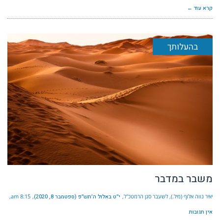
קרא עוד ←
בהעלותך
משבר במדבר
יאיר נווה אלוף (מיל.), לשעבר סגן הרמטכ"ל
י״ט באלול ה׳תש״פ (ספטמבר 8, 2020)
8:15 am
אין תגובות