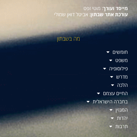
מייסד ועורך
: מוטי זפט
עורכת אתר שבתון
: אביטל דואן שמולי
מה בשבתון
חומשים
משפט
פילוסופיה
מדרש
הלכה
החיים עצמם
בחברה הישראלית
המגזין
יהדות
תרבות