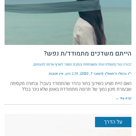
הייתם משדכים מתמודד/ת נפש?
דבורה זגורי (מטפלת זוגית ומשפחתית וכותבת הספר: לשרוף אדמה לפעמים)
י״ג בכסלו ה׳תשפ״ג (דצמבר 7, 2022)
2:39 pm
אין תגובות
האם היית מציע כשידוך בחור נהדר שהתמודד בעבר? ובחורה מקסימה
שבעזרת מינון נמוך של תרופה מתמודדת באופן שלא ניכר בכלל
קרא עוד ←
על הדרך