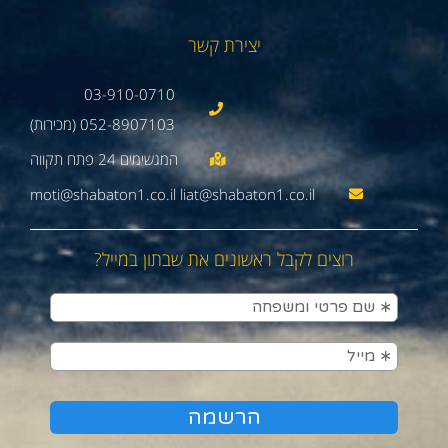
יצירת קשר
03-910-0710
052-8907103 (מכירות)
moti@shabaton1.co.il liat@shabaton1.co.il
רוצים לקבל ראשונים את שבתון במייל?