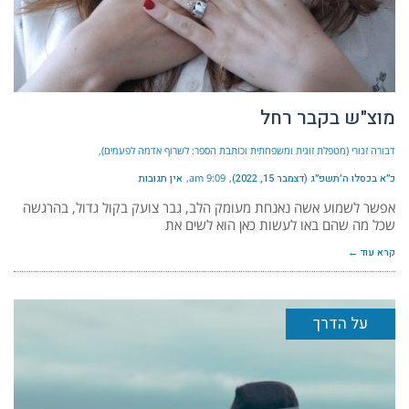
מוצ"ש בקבר רחל
דבורה זגורי (מטפלת זוגית ומשפחתית וכותבת הספר: לשרוף אדמה לפעמים)
כ״א בכסלו ה׳תשפ״ג (דצמבר 15, 2022)
9:09 am
אין תגובות
אפשר לשמוע אשה נאנחת מעומק הלב, גבר צועק בקול גדול, בהרגשה
שכל מה שהם באו לעשות כאן הוא לשים את
קרא עוד ←
על הדרך