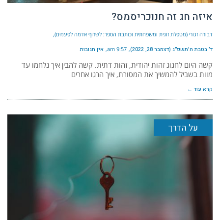
איזה חג זה חנוכריסמס?
דבורה זגורי (מטפלת זוגית ומשפחתית וכותבת הספר: לשרוף אדמה לפעמים)
ד׳ בטבת ה׳תשפ״ג (דצמבר 28, 2022)
9:57 am
אין תגובות
קשה היום לחגוג זהות יהודית, זהות דתית. קשה להבין איך נלחמו עד
מוות בשביל להמשיך את המסורת, איך הרגו אחרים
קרא עוד ←
על הדרך