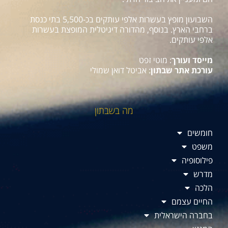
השבועון מופץ בעשרות אלפי עותקים בכ-5,500 בתי כנסת
ברחבי הארץ. בנוסף, מהדורה דיגיטלית המופצת בעשרות
אלפי עותקים.
מייסד ועורך
: מוטי זפט
עורכת אתר שבתון
: אביטל דואן שמולי
מה בשבתון
חומשים
משפט
פילוסופיה
מדרש
הלכה
החיים עצמם
בחברה הישראלית