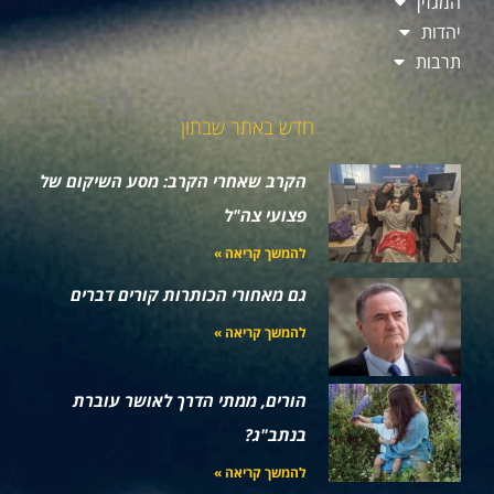
המגזין
יהדות
תרבות
חדש באתר שבתון
הקרב שאחרי הקרב: מסע השיקום של
פצועי צה"ל
להמשך קריאה »
גם מאחורי הכותרות קורים דברים
להמשך קריאה »
הורים, ממתי הדרך לאושר עוברת
בנתב"ג?
להמשך קריאה »