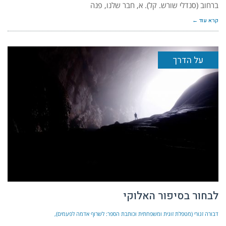
ברחוב (סנדלי שורש. קל). א, חבר שלנו, פנה
קרא עוד ←
על הדרך
לבחור בסיפור האלוקי
דבורה זגורי (מטפלת זוגית ומשפחתית וכותבת הספר: לשרוף אדמה לפעמים)