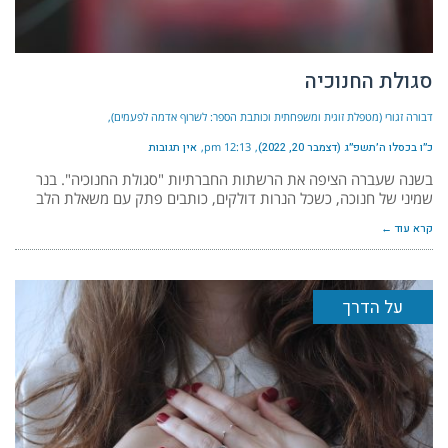
סגולת החנוכיה
דבורה זגורי (מטפלת זוגית ומשפחתית וכותבת הספר: לשרוף אדמה לפעמים)
כ״ו בכסלו ה׳תשפ״ג (דצמבר 20, 2022)
12:13 pm
אין תגובות
בשנה שעברה הציפה את הרשתות החברתיות "סגולת החנוכיה". בנר
שמיני של חנוכה, כשכל הנרות דולקים, כותבים פתק עם משאלת הלב
קרא עוד ←
על הדרך