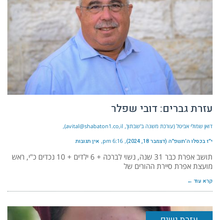
עזרת גברים: דובי שפלר
דואן שמולי אביטל (עורכת משנה ב'שבתון', avital@shabaton1.co,il)
י״ז בכסלו ה׳תשפ״ה (דצמבר 18, 2024)
6:16 pm
אין תגובות
תושב אפרת כבר 31 שנה, נשוי לברכה + 6 ילדים + 10 נכדים כ"י, ראש
מועצת אפרת סיירת ההורים של
קרא עוד ←
עזרת נשים