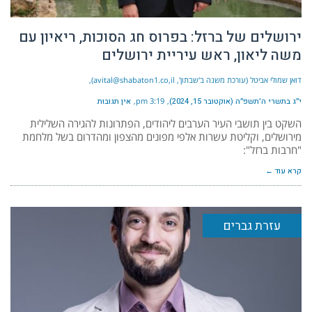
ירושלים של ברזל: בפרוס חג הסוכות, ריאיון עם
משה ליאון, ראש עיריית ירושלים
דואן שמולי אביטל (עורכת משנה ב'שבתון', avital@shabaton1.co,il)
י״ג בתשרי ה׳תשפ״ה (אוקטובר 15, 2024)
3:19 pm
אין תגובות
השקט בין תושבי העיר הערבים ליהודים, הפתרונות להגירה השלילית
מירושלים, וקליטת עשרות אלפי מפונים מהצפון ומהדרום בשל מלחמת
"חרבות ברזל":
קרא עוד ←
עזרת גברים