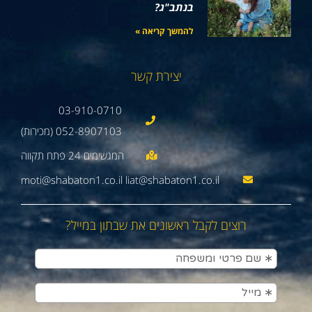
בנתב"ג?
להמשך קריאה »
יצירת קשר
03-910-0710
052-8907103 (מכירות)
moti@shabaton1.co.il liat@shabaton1.co.il
רוצים לקבל ראשונים את שבתון במייל?