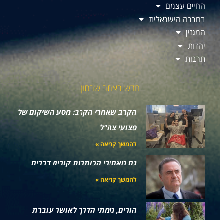
החיים עצמם
בחברה הישראלית
המגזין
יהדות
תרבות
חדש באתר שבתון
הקרב שאחרי הקרב: מסע השיקום של
פצועי צה"ל
להמשך קריאה »
גם מאחורי הכותרות קורים דברים
להמשך קריאה »
הורים, ממתי הדרך לאושר עוברת