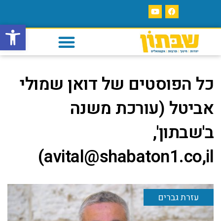
פתח סרגל
כל הפוסטים של
דואן שמולי
אביטל (עורכת משנה
ב'שבתון',
avital@shabaton1.co,il)
עזרת גברים