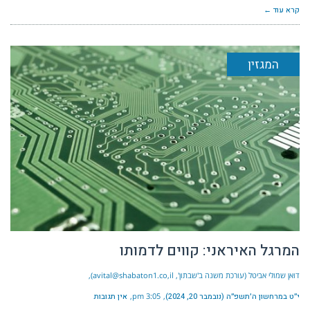
קרא עוד ←
המגזין
המרגל האיראני: קווים לדמותו
דואן שמולי אביטל (עורכת משנה ב'שבתון', avital@shabaton1.co,il)
י״ט במרחשון ה׳תשפ״ה (נובמבר 20, 2024)
3:05 pm
אין תגובות