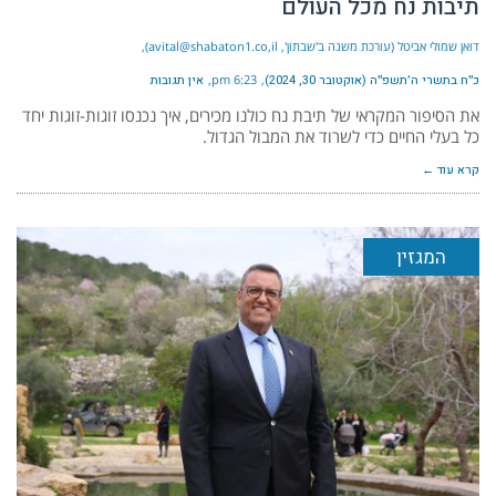
תיבות נח מכל העולם
דואן שמולי אביטל (עורכת משנה ב'שבתון', avital@shabaton1.co,il)
כ״ח בתשרי ה׳תשפ״ה (אוקטובר 30, 2024)
6:23 pm
אין תגובות
את הסיפור המקראי של תיבת נח כולנו מכירים, איך נכנסו זוגות-זוגות יחד
כל בעלי החיים כדי לשרוד את המבול הגדול.
קרא עוד ←
המגזין