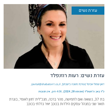
עזרת נשים
עזרת נשים: רעות רוזנפלד
דואן שמולי אביטל (עורכת משנה ב'שבתון', avital@shabaton1.co,il)
כ״ד באב ה׳תשפ״ד (אוגוסט 28, 2024)
4:06 pm
אין תגובות
בת 37, נשואה ואם לחמישה, מהר ברכה, מנכ"לית 'חזון לאומי', בוגרת
תואר שני במנהל עסקים הילדות בכוכב יאיר גדלתי בכוכב