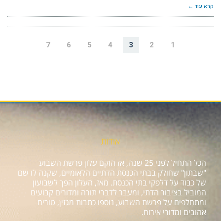
קרא עוד ←
7
6
5
4
3
2
1
אודות
הכל התחיל לפני 25 שנה, אז הוקם עלון פרשת השבוע
"שבתון" שחולק בבתי הכנסת הדתיים הלאומיים, שקנה לו שם
של כבוד על דלפקי בתי הכנסת. מאז, העלון הפך לשבועון
המוביל בציבור הדתי, ומעבר לדברי תורה ומדורים קבועים
ומתחלפים על פרשת השבוע, נוספו כתבות מגזין, טורים
אהובים ומדורי אירוח.