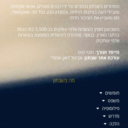
המדורים בשבתון נכתבים על ידי רבנים מוכרים, אנשי אקדמיה
ומובילי דעה בציונות הדתית, והמגזין נוגע בכל מה שאקטואלי,
חם ומעניין את הציבור הדתי.
השבועון מופץ בעשרות אלפי עותקים בכ-5,500 בתי כנסת
ברחבי הארץ. בנוסף, מהדורה דיגיטלית המופצת בעשרות
אלפי עותקים.
מייסד ועורך
: מוטי זפט
עורכת אתר שבתון
: אביטל דואן שמולי
מה בשבתון
חומשים
משפט
פילוסופיה
מדרש
הלכה