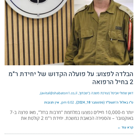
הבלדה לפצוע: על פועלה הקדוש של יחידת ר"מ
2 בחיל הרפואה
דואן שמולי אביטל (עורכת משנה ב'שבתון', avital@shabaton1.co,il)
ט״ו באלול ה׳תשפ״ד (ספטמבר 18, 2024)
6:02 pm
אין תגובות
יותר מ-10,000 חיילים נפצעו במלחמת "חרבות ברזל", מאז פרצה ב-7
באוקטובר – והספירה הכואבת נמשכת. יחידת ר"מ 2 קולטת את
קרא עוד ←