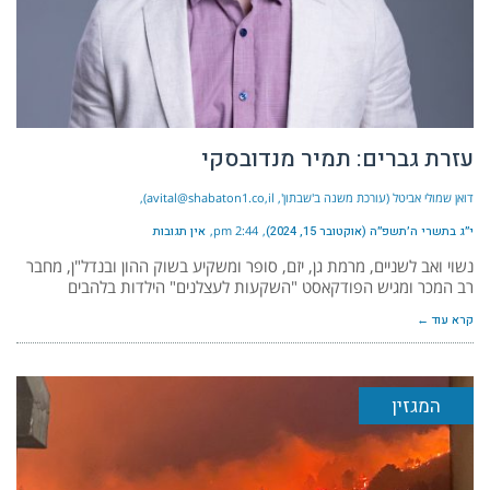
עזרת גברים: תמיר מנדובסקי
דואן שמולי אביטל (עורכת משנה ב'שבתון', avital@shabaton1.co,il)
י״ג בתשרי ה׳תשפ״ה (אוקטובר 15, 2024)
2:44 pm
אין תגובות
נשוי ואב לשניים, מרמת גן, יזם, סופר ומשקיע בשוק ההון ובנדל"ן, מחבר
רב המכר ומגיש הפודקאסט "השקעות לעצלנים" הילדות בלהבים
קרא עוד ←
המגזין