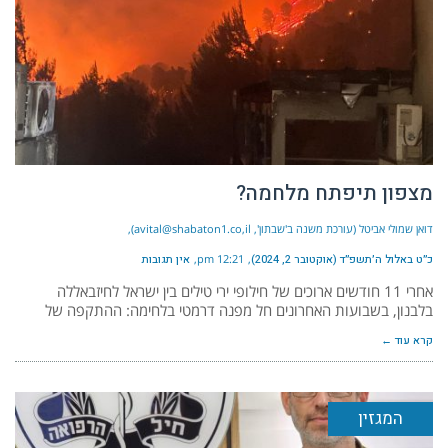
מצפון תיפתח מלחמה?
דואן שמולי אביטל (עורכת משנה ב'שבתון', avital@shabaton1.co,il)
כ״ט באלול ה׳תשפ״ד (אוקטובר 2, 2024)
12:21 pm
אין תגובות
אחרי 11 חודשים ארוכים של חילופי ירי טילים בין ישראל לחיזבאללה
בלבנון, בשבועות האחרונים חל מפנה דרמטי בלחימה: ההתקפה של
קרא עוד ←
המגזין