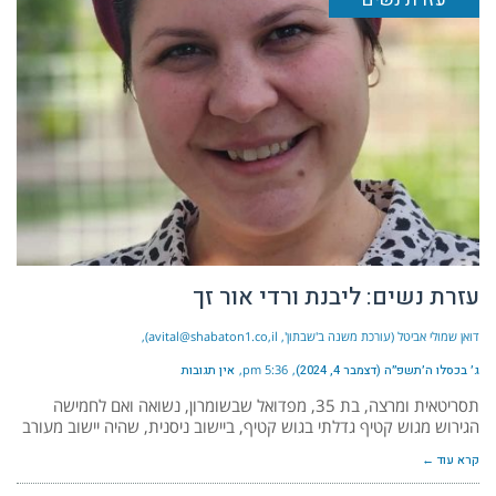
עזרת נשים: ליבנת ורדי אור זך
דואן שמולי אביטל (עורכת משנה ב'שבתון', avital@shabaton1.co,il)
ג׳ בכסלו ה׳תשפ״ה (דצמבר 4, 2024)
5:36 pm
אין תגובות
תסריטאית ומרצה, בת 35, מפדואל שבשומרון, נשואה ואם לחמישה
הגירוש מגוש קטיף גדלתי בגוש קטיף, ביישוב ניסנית, שהיה יישוב מעורב
קרא עוד ←