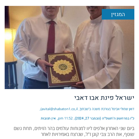
המגזין
ישראל פינת אבו דאבי
דואן שמולי אביטל (עורכת משנה ב'שבתון', avital@shabaton1.co,il)
כ״ו במרחשון ה׳תשפ״ה (נובמבר 27, 2024)
11:52 pm
אין תגובות
ביום שני האחרון אלפים ליוו למנוחות עולמים בהר הזיתים, תחת גשם
שוטף, את הרב צבי קוגן ז"ל, שנרצח באמירויות לאחר