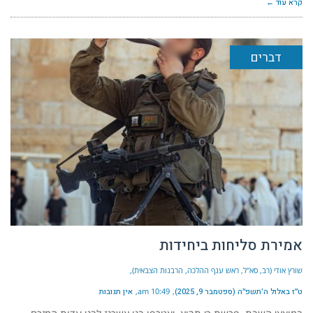
קרא עוד ←
דברים
אמירת סליחות ביחידות
שורץ אודי (רב, סא"ל, ראש ענף ההלכה, הרבנות הצבאית)
ט״ז באלול ה׳תשפ״ה (ספטמבר 9, 2025)
10:49 am
אין תגובות