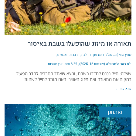
תאורה או מיזוג שהופעלו בשבת באיסור
שורץ אודי (רב, סא"ל, ראש ענף ההלכה, הרבנות הצבאית)
י״ח באב ה׳תשפ״ה (אוגוסט 12, 2025)
8:35 pm
אין תגובות
שאלה: חייל נכנס לחדרו בשבת, ומצא שאחד החברים לחדר הפעיל
במקום את התאורה ואת מיזוג האוויר. האם מותר לחייל לשהות
קרא עוד ←
ואתחנן