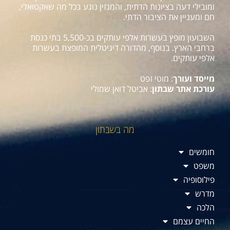
ומובילי דעה בציונות הדתית, והמגזין נוגע בכל מה שאקטואלי,
חם ומעניין את הציבור הדתי.
השבועון מופץ בעשרות אלפי עותקים בכ-5,500 בתי כנסת
ברחבי הארץ. בנוסף, מהדורה דיגיטלית המופצת בעשרות
אלפי עותקים.
מייסד ועורך
: מוטי זפט
עורכת אתר שבתון
: אביטל דואן שמולי
מה בשבתון
חומשים
משפט
פילוסופיה
מדרש
הלכה
החיים עצמם