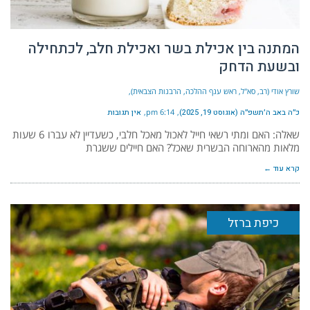
המתנה בין אכילת בשר ואכילת חלב, לכתחילה
ובשעת הדחק
שורץ אודי (רב, סא"ל, ראש ענף ההלכה, הרבנות הצבאית)
כ״ה באב ה׳תשפ״ה (אוגוסט 19, 2025)
6:14 pm
אין תגובות
שאלה: האם ומתי רשאי חייל לאכול מאכל חלבי, כשעדיין לא עברו 6 שעות
מלאות מהארוחה הבשרית שאכל? האם חיילים ששגרת
קרא עוד ←
כיפת ברזל