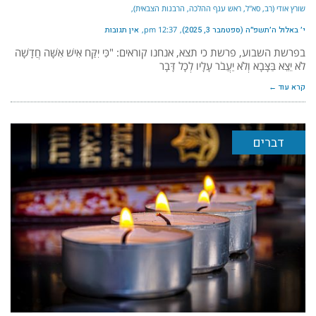
שורץ אודי (רב, סא"ל, ראש ענף ההלכה, הרבנות הצבאית)
י׳ באלול ה׳תשפ״ה (ספטמבר 3, 2025)
12:37 pm
אין תגובות
בפרשת השבוע, פרשת כי תצא, אנחנו קוראים: "כִּי יִקַּח אִישׁ אִשָּׁה חֲדָשָׁה
לֹא יֵצֵא בַּצָּבָא וְלֹא יַעֲבֹר עָלָיו לְכָל דָּבָר
קרא עוד ←
דברים