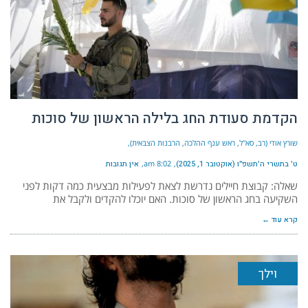
הקדמת סעודת החג בלילה הראשון של סוכות
שורץ אודי (רב, סא"ל, ראש ענף ההלכה, הרבנות הצבאית)
ט׳ בתשרי ה׳תשפ״ו (אוקטובר 1, 2025)
8:02 am
אין תגובות
שאלה: קבוצת חיילים נדרשת לצאת לפעילות מבצעית כמה דקות לפני
השקיעה בחג הראשון של סוכות. האם יוכלו להקדים ולקבל את
קרא עוד ←
וילך