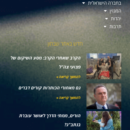
בחברה הישראלית
המגזין
יהדות
תרבות
חדש באתר שבתון
הקרב שאחרי הקרב: מסע השיקום של
פצועי צה"ל
להמשך קריאה »
גם מאחורי הכותרות קורים דברים
להמשך קריאה »
הורים, ממתי הדרך לאושר עוברת
בנתב"ג?