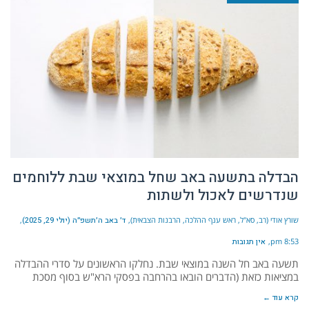
הבדלה בתשעה באב שחל במוצאי שבת ללוחמים
שנדרשים לאכול ולשתות
שורץ אודי (רב, סא"ל, ראש ענף ההלכה, הרבנות הצבאית)
ד׳ באב ה׳תשפ״ה (יולי 29, 2025)
8:53 pm
אין תגובות
תשעה באב חל השנה במוצאי שבת. נחלקו הראשונים על סדרי ההבדלה
במציאות כזאת (הדברים הובאו בהרחבה בפסקי הרא"ש בסוף מסכת
קרא עוד ←