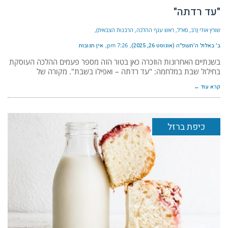
"עד רדתה"
שורץ אודי (רב, סא"ל, ראש ענף ההלכה, הרבנות הצבאית)
ב׳ באלול ה׳תשפ״ה (אוגוסט 26, 2025)
7:26 pm
אין תגובות
בשנתיים האחרונות הוזכרה כאן בטור הזה מספר פעמים ההלכה העוסקת
בחילול שבת במלחמה: "עד רדתה – ואפילו בשבת". מקורה של
קרא עוד ←
כיפת ברזל