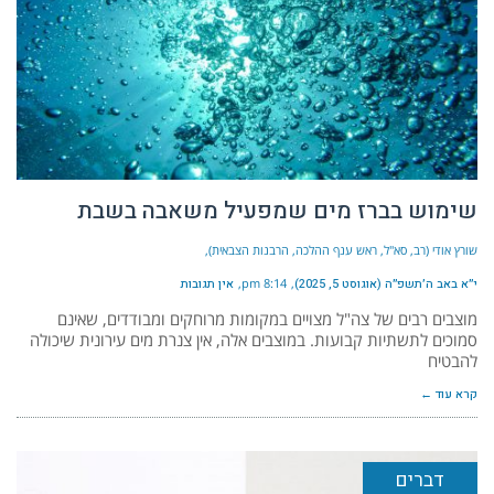
שימוש בברז מים שמפעיל משאבה בשבת
שורץ אודי (רב, סא"ל, ראש ענף ההלכה, הרבנות הצבאית)
י״א באב ה׳תשפ״ה (אוגוסט 5, 2025)
8:14 pm
אין תגובות
מוצבים רבים של צה"ל מצויים במקומות מרוחקים ומבודדים, שאינם
סמוכים לתשתיות קבועות. במוצבים אלה, אין צנרת מים עירונית שיכולה
להבטיח
קרא עוד ←
דברים