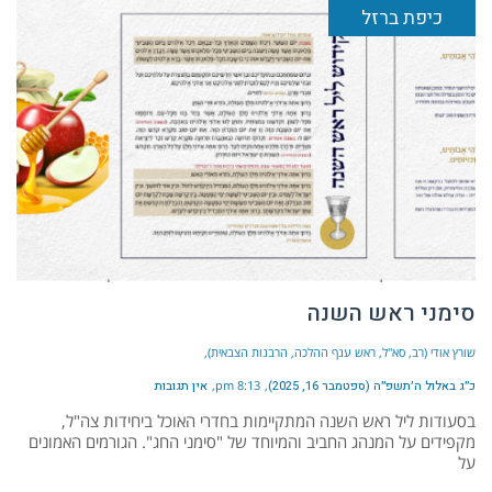
כיפת ברזל
סימני ראש השנה
שורץ אודי (רב, סא"ל, ראש ענף ההלכה, הרבנות הצבאית)
כ״ג באלול ה׳תשפ״ה (ספטמבר 16, 2025)
8:13 pm
אין תגובות
בסעודות ליל ראש השנה המתקיימות בחדרי האוכל ביחידות צה"ל,
מקפידים על המנהג החביב והמיוחד של "סימני החג". הגורמים האמונים
על