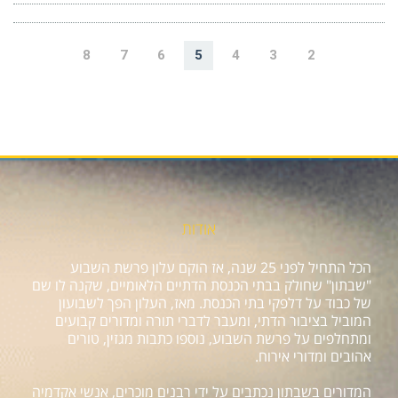
8
7
6
5
4
3
2
אודות
הכל התחיל לפני 25 שנה, אז הוקם עלון פרשת השבוע
"שבתון" שחולק בבתי הכנסת הדתיים הלאומיים, שקנה לו שם
של כבוד על דלפקי בתי הכנסת. מאז, העלון הפך לשבועון
המוביל בציבור הדתי, ומעבר לדברי תורה ומדורים קבועים
ומתחלפים על פרשת השבוע, נוספו כתבות מגזין, טורים
אהובים ומדורי אירוח.
המדורים בשבתון נכתבים על ידי רבנים מוכרים, אנשי אקדמיה