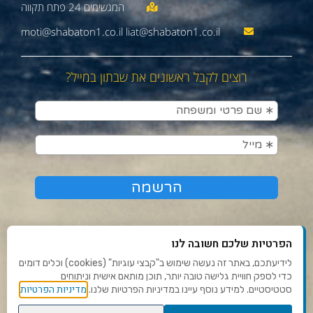
moti@shabaton1.co.il liat@shabaton1.co.il
רוצים לקבל ראשונים את שבתון במייל?
הפרטיות שלכם חשובה לנו
לידיעתכם, באתר זה נעשה שימוש ב"קבצי עוגיות" (cookies) וכלים דומים
כדי לספק חוויית גלישה טובה יותר, תוכן מותאם אישית וניתוחים
תנאי שימוש ומדיניות פרטיות
מדיניות הפרטיות
סטטיסטיים. למידע נוסף עיינו במדיניות הפרטיות שלנו.
פנו אלינו