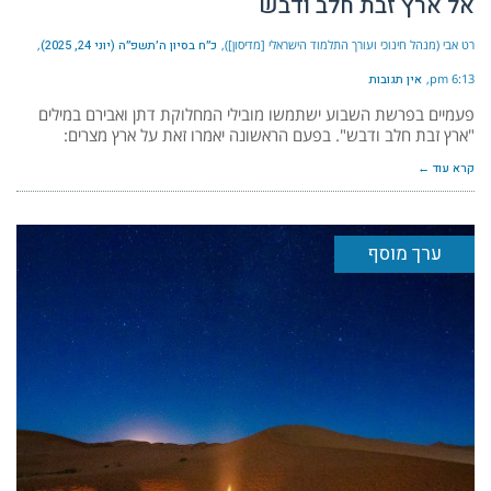
אל ארץ זבת חלב ודבש
רט אבי (מנהל חינוכי ועורך התלמוד הישראלי [מדיסון])
כ״ח בסיון ה׳תשפ״ה (יוני 24, 2025)
6:13 pm
אין תגובות
פעמיים בפרשת השבוע ישתמשו מובילי המחלוקת דתן ואבירם במילים
"ארץ זבת חלב ודבש". בפעם הראשונה יאמרו זאת על ארץ מצרים:
קרא עוד ←
ערך מוסף