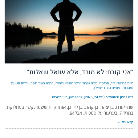
"אני קורח: לא מורד, אלא שואל שאלות"
חזות גבריאל (ד"ר, ממייסדי 'מידה טובה' לחקר ההיגיון היהודי, מרצה באונ' חיפה, ומקים תנועת
'ואהבת' - עושים טוב בישראל)
כ״ח בסיון ה׳תשפ״ה (יוני 24, 2025)
6:20 pm
אין תגובות
שמי קורח, בן יצהר, בן קהת, בן לוי. כן, אותו קרח ששמו נקשר במחלוקת,
במרידה, בערעור על סמכות. אבל אני
קרא עוד ←