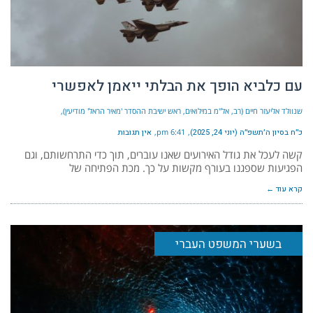
עם כלביא הופך את הבלתי ייאמן לאפשרי
שנוולד אליעזר חיים (רב, אל"מ במילואים, ראש ישיבת ההסדר 'מאיר הראל' מודיעין)
כ״ח בסיון ה׳תשפ״ה (יוני 24, 2025)
6:41 pm
אין תגובות
קשה לעכל את גודל האירועים שאנו עוברים, תוך כדי התרחשותם, וגם
הפגיעות שספגנו בעורף מקשות על כך. מכת הפתיחה של
קרא עוד ←
בשערי המשפט העברי