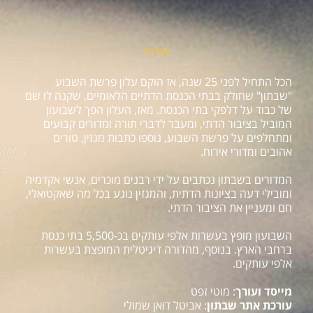
אודות
הכל התחיל לפני 25 שנה, אז הוקם עלון פרשת השבוע
"שבתון" שחולק בבתי הכנסת הדתיים הלאומיים, שקנה לו שם
של כבוד על דלפקי בתי הכנסת. מאז, העלון הפך לשבועון
המוביל בציבור הדתי, ומעבר לדברי תורה ומדורים קבועים
ומתחלפים על פרשת השבוע, נוספו כתבות מגזין, טורים
אהובים ומדורי אירוח.
המדורים בשבתון נכתבים על ידי רבנים מוכרים, אנשי אקדמיה
ומובילי דעה בציונות הדתית, והמגזין נוגע בכל מה שאקטואלי,
חם ומעניין את הציבור הדתי.
השבועון מופץ בעשרות אלפי עותקים בכ-5,500 בתי כנסת
ברחבי הארץ. בנוסף, מהדורה דיגיטלית המופצת בעשרות
אלפי עותקים.
מייסד ועורך
: מוטי זפט
עורכת אתר שבתון
: אביטל דואן שמולי