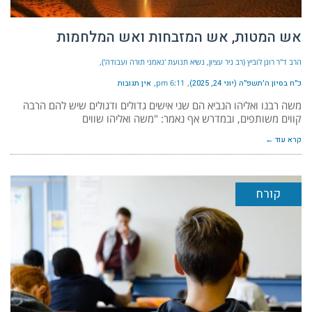
אש המטות, אש המזבחות ואש המלחמות
הרב ד"ר רונן לוביץ (רב ניר עציון, נשיא תנועת 'נאמני תורה ועבודה')
כ״ח בסיון ה׳תשפ״ה (יוני 24, 2025)
6:11 pm
אין תגובות
משה רבנו ואליהו הנביא הם שני אישים גדולים ודגולים שיש להם הרבה
קווים משותפים, ובמדרש אף נאמר: "משה ואליהו שווים
קרא עוד ←
קורח