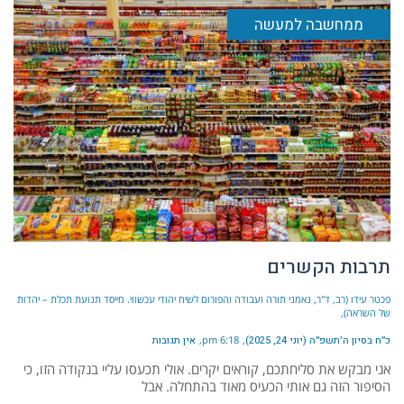
ממחשבה למעשה
תרבות הקשרים
פכטר עידו (רב, ד"ר, נאמני תורה ועבודה והפורום לשיח יהודי עכשווי. מייסד תנועת תכלת – יהדות
של השראה)
כ״ח בסיון ה׳תשפ״ה (יוני 24, 2025)
6:18 pm
אין תגובות
אני מבקש את סליחתכם, קוראים יקרים. אולי תכעסו עליי בנקודה הזו, כי
הסיפור הזה גם אותי הכעיס מאוד בהתחלה. אבל