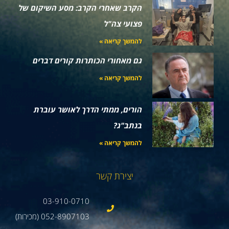
הקרב שאחרי הקרב: מסע השיקום של
פצועי צה"ל
להמשך קריאה »
גם מאחורי הכותרות קורים דברים
להמשך קריאה »
הורים, ממתי הדרך לאושר עוברת
בנתב"ג?
להמשך קריאה »
יצירת קשר
03-910-0710
052-8907103 (מכירות)