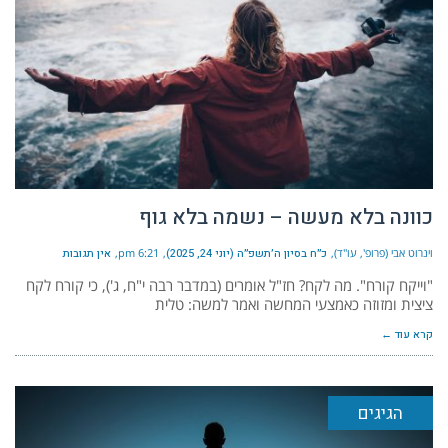
כוונה בלא מעשה – נשמה בלא גוף
וינרוט אבי (פרופ', עו"ד)
כ״ח בסיון ה׳תשפ״ה (יוני 24, 2025)
6:21 pm
אין תגובות
"וייקח קורח". מה לקח? חז"ל אומרים (במדבר רבה י"ח, ג'), כי קורח לקח
ציצית ומזוזה כאמצעי המחשה ואמר למשה: טלית
קרא עוד ←
הגיגים