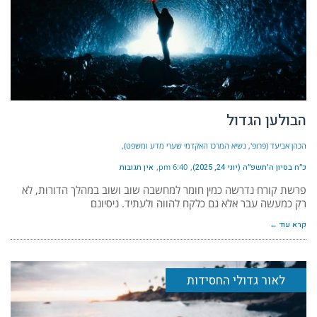
הבולען הגדול
הכהן אביעד (פרופ', נשיא המרכז האקדמי שערי מדע ומשפט)
כ״ח בסיון ה׳תשפ״ה (יוני 24, 2025)
6:40 pm
אין תגובות
פרשת קורח נדרשה כמין חומר למחשבה שוב ושוב במהלך הדורות, לא
רק כמעשה עבר אלא גם כלקח להווה ולעתיד. ניסיונם
קרא עוד ←
לאור גדולי החסידות