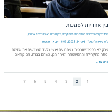
בין אחריות לסמכות
פרידחי קובי (פסיכולוג בהתמחות תעסוקתית, דוקטורנט באוניברסיטת אריאל)
כ״ח בסיון ה׳תשפ״ה (יוני 24, 2025)
6:09 pm
אין תגובות
פרק י"א בספר 'שופטים' נפתח עם אנשי גלעד המגרשים את אחיהם
יפתח מהקהילה ומהמשפחה. לאחר מכן, כשהם בצרה, הם קוראים
קרא עוד ←
7
6
5
4
3
2
1