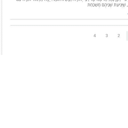
, שֶׁיְּגִיעַת שְׁנֵיהֶם מְשַׁכַּחַת
4
3
2