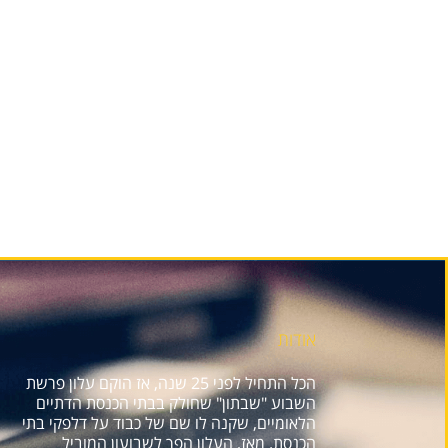
אודות
הכל התחיל לפני 25 שנה, אז הוקם עלון פרשת
השבוע "שבתון" שחולק בבתי הכנסת הדתיים
הלאומיים, שקנה לו שם של כבוד על דלפקי בתי
הכנסת. מאז, העלון הפך לשבועון המוביל