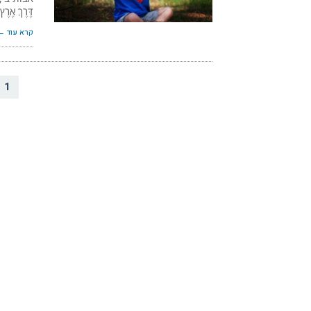
דֶּרֶךְ אֶרֶץ
קרא עוד ←
1