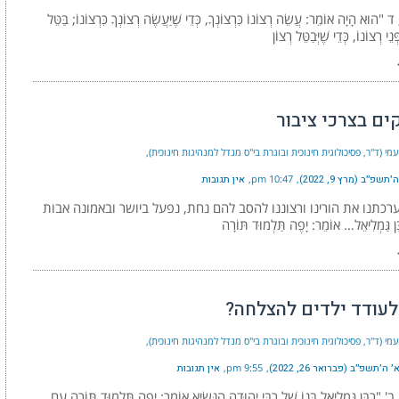
וּא הָיָה אוֹמֵר: עֲשֵׂה רְצוֹנוֹ כִּרְצוֹנְךָ, כְּדֵי שֶׁיַּעֲשֶׂה רְצוֹנְךָ כִּרְצוֹנוֹ; בַּטֵּל
ּנֵי רְצוֹנוֹ, כְּדֵי שֶׁיְּבַטֵּל רְצוֹן
ים בצרכי ציבור
נעמי (ד"ר, פסיכולוגית חינוכית ובוגרת בי"ס מנדל למנהיגות חינוכית)
תשפ״ב (מרץ 9, 2022)
10:47 pm
אין תגובות
רכתנו את הורינו ורצוננו להסב להם נחת, נפעל ביושר ובאמונה אבות
ן גַּמְלִיאֵל… אוֹמֵר: יָפֶה תַּלְמוּד תּוֹרָה
לעודד ילדים להצלחה?
נעמי (ד"ר, פסיכולוגית חינוכית ובוגרת בי"ס מנדל למנהיגות חינוכית)
ה׳תשפ״ב (פברואר 26, 2022)
9:55 pm
אין תגובות
"רַבָּן גַּמְלִיאֵל בְּנוֹ שֶׁל רַבִּי יְהוּדָה הַנָּשִׂיא אוֹמֵר: יָפֶה תַּלְמוּד תּוֹרָה עִם