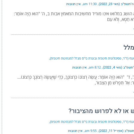
שפ״ב (מאי 23, 2022)
11:30 am
אין תגובות
הושג במלואו אינו מוריד מחשיבות המאמץ אבות ב, ה' "הוּא הָיָה אוֹמֵר:
ְרֵא חֵטְא, וְלֹא עַם
מלל
נעמי (ד"ר, פסיכולוגית חינוכית ובוגרת בי"ס מנדל למנהיגות חינוכית)
פ״ב (מאי 4, 2022)
8:12 am
אין תגובות
"הוּא הָיָה אוֹמֵר: עֲשֵׂה רְצוֹנוֹ כִּרְצוֹנְךָ, כְּדֵי שֶׁיַּעֲשֶׂה רְצוֹנְךָ כִּרְצוֹנוֹ…
ר: אַל תִּפְרֹשׁ מִן הַצִּבּוּר,
 או לא לפרוש מהציבור?
נעמי (ד"ר, פסיכולוגית חינוכית ובוגרת בי"ס מנדל למנהיגות חינוכית)
״ב (אפריל 11, 2022)
9:55 am
אין תגובות