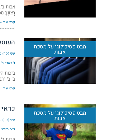
אבות ב', ד "ה
רְצוֹנְךָ מִפְ
קרא עוד ←
העוסק
מבט פסיכולוגי על מסכת
אבות
עיני (יפה) 
ו׳ באדר ב׳ ה׳
בזכות הע
ב' ב' "רַבָּ
קרא עוד ←
כדאי 
מבט פסיכולוגי על מסכת
אבות
עיני (יפה) 
כ״ה באדר א׳ 
אבות ב', ב' 