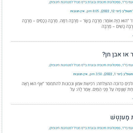
נעמי (ד"ר, פסיכולוגית חינוכית ובוגרת בי"ס מנדל למנהיגות חינוכית)
״ב (יוני 12, 2022)
8:05 pm
אין תגובות
"הוּא הָיָה אוֹמֵר: מַרְבֶּה בָּשָׂר – מַרְבֶּה רִמָּה. מַרְבֶּה נְכָסִים – מַרְבֶּה
רְבֶּה נָשִׁים – מַרְבֶּה
 או אבן חן?
נעמי (ד"ר, פסיכולוגית חינוכית ובוגרת בי"ס מנדל למנהיגות חינוכית)
ב (יוני 1, 2022)
3:50 pm
אין תגובות
כים כרוכה ההצלחה: רכישת אמון ונכונות להתמסר "אַף הוּא רָאָה
אַחַת שֶׁצָּפָה עַל פְּנֵי הַמַּיִם. אָמַר לָהּ: עַל
מֶענְטְשׁ
נעמי (ד"ר, פסיכולוגית חינוכית ובוגרת בי"ס מנדל למנהיגות חינוכית)