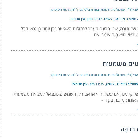
נעמי (ד"ר, פסיכולוגית חינוכית ובוגרת בי"ס מנדל למנהיגות חינוכית)
״ב (יוני 23, 2022)
12:47 pm
אין תגובות
ל תורה, אינו חריגה מעבר לגבולות האפשר רַבָּן יוֹחָנָן בֶּן זַכַּאי קִבֵּל
ִשַּׁמַּאי. הוּא הָיָה אוֹמֵר: אִם
ים משמעות
נעמי (ד"ר, פסיכולוגית חינוכית ובוגרת בי"ס מנדל למנהיגות חינוכית)
ב (יוני 19, 2022)
11:35 am
אין תגובות
ל קיומנו, אם עשיר הוא או אם דל, משמש פוטנציאל למציאת משמעות
 אוֹמֵר: מַרְבֶּה בָּשָׂר –
הרבֶּה