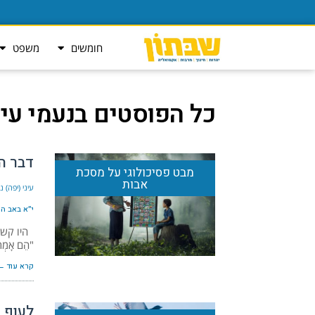
חומשים
משפט
כל הפוסטים ב
נעמי עיי
דבר הבּ
מבט פסיכולוגי על מסכת
אבות
עיני (יפה) 
י״א באב ה׳תשפ
היו קשוב
"הֵם אָמְרוּ
קרא עוד ←
לעוף 