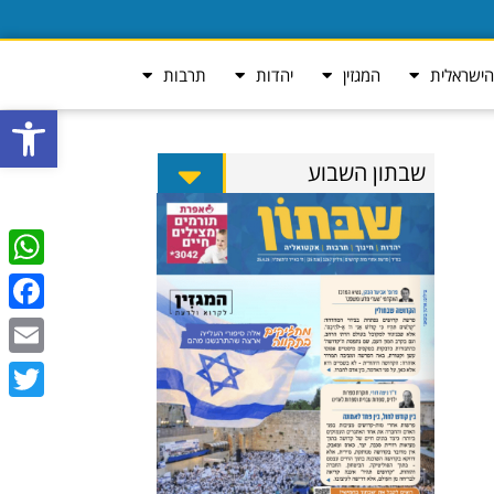
ישראלית
המגזין
יהדות
תרבות
פתח סרגל
שבתון השבוע
tsApp
ebook
Email
Twitter