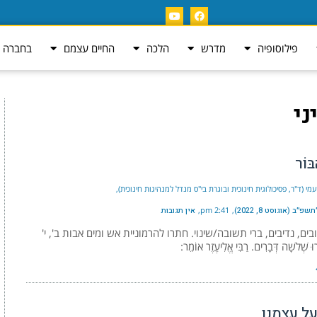
פילוסופיה
מדרש
הלכה
החיים עצמם
בחברה ה
ני
וֹר
נעמי (ד"ר, פסיכולוגית חינוכית ובוגרת בי"ס מנדל למנהיגות חינוכית)
״ב (אוגוסט 8, 2022)
2:41 pm
אין תגובות
ים, נדיבים, ברי תשובה/שינוי. חתרו להרמוניית אש ומים אבות ב', י'
 שְׁלשָׁה דְּבָרִים. רַבִּי אֱלִיעֶזֶר אוֹמֵר:
על עצמנו