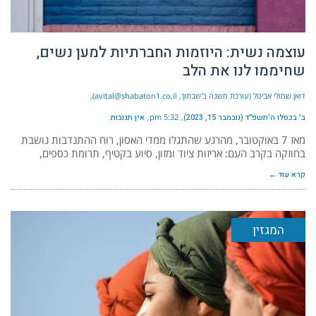
עוצמה נשית: היוזמות החברתיות למען נשים,
שחיממו לנו את הלב
דואן שמולי אביטל (עורכת משנה ב'שבתון', avital@shabaton1.co,il)
ב׳ בכסלו ה׳תשפ״ד (נובמבר 15, 2023)
5:32 pm
אין תגובות
מאז 7 באוקטובר, מהרגע שהתגלו ממדי האסון, רוח ההתנדבות נושבת
בחוזקה בקרב העם: אריזות ציוד ומזון, סיוע בקטיף, תרומת כספים,
קרא עוד ←
המגזין