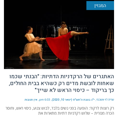
המגזין
האתגרים של הרקדניות הדתיות: "הבנתי שכמו
שאחות לובשת מדים רק כשהיא בבית החולים,
כך בריקוד – כיסוי הראש לא שייך"
שרית לוי אשכנזי
י״ג בטבת ה׳תש״פ (ינואר 10, 2020)
6:03 pm
אין תגובות
רק רוצות לרקוד: הופעה בפני נשים בלבד, לבוש צנוע, כיסוי ראש, וחוסר
הכרה מגזרית – שלוש רקדניות דתיות מתארות את