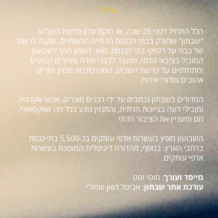
אודות
הכל התחיל לפני 25 שנה, אז הוקם עלון פרשת השבוע
"שבתון" שחולק בבתי הכנסת הדתיים הלאומיים, שקנה לו שם
של כבוד על דלפקי בתי הכנסת. מאז, העלון הפך לשבועון
המוביל בציבור הדתי, ומעבר לדברי תורה ומדורים קבועים
ומתחלפים על פרשת השבוע, נוספו כתבות מגזין, טורים
אהובים ומדורי אירוח.
המדורים בשבתון נכתבים על ידי רבנים מוכרים, אנשי אקדמיה
ומובילי דעה בציונות הדתית, והמגזין נוגע בכל מה שאקטואלי,
חם ומעניין את הציבור הדתי.
השבועון מופץ בעשרות אלפי עותקים בכ-5,500 בתי כנסת
ברחבי הארץ. בנוסף, מהדורה דיגיטלית המופצת בעשרות
אלפי עותקים.
מייסד ועורך
: מוטי זפט
עורכת אתר שבתון
: אביטל דואן שמולי