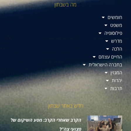
מה בשבתון
חומשים
משפט
פילוסופיה
מדרש
הלכה
החיים עצמם
בחברה הישראלית
המגזין
יהדות
תרבות
חדש באתר שבתון
הקרב שאחרי הקרב: מסע השיקום של
פצועי צה"ל