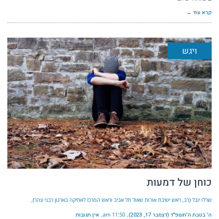
קרא עוד ←
ויגש
כוחן של דמעות
שרלו יובל (רב, ראש ישיבת אורות שאול תל אביב וראש המרכז לאתיקה בארגון רבני צהר)
ה׳ בטבת ה׳תשפ״ד (דצמבר 17, 2023)
11:50 am
אין תגובות