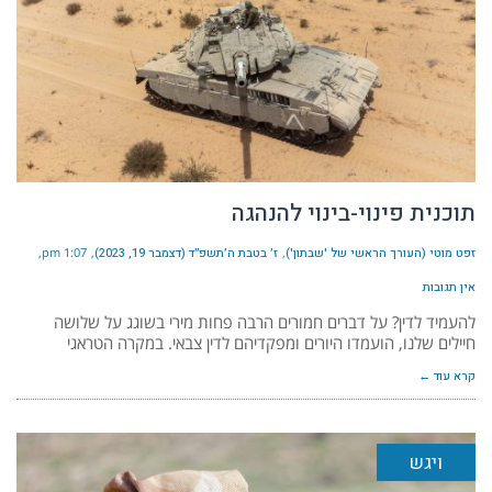
תוכנית פינוי-בינוי להנהגה
זפט מוטי (העורך הראשי של 'שבתון')
ז׳ בטבת ה׳תשפ״ד (דצמבר 19, 2023)
1:07 pm
אין תגובות
להעמיד לדין? על דברים חמורים הרבה פחות מירי בשוגג על שלושה
חיילים שלנו, הועמדו היורים ומפקדיהם לדין צבאי. במקרה הטראגי
קרא עוד ←
ויגש