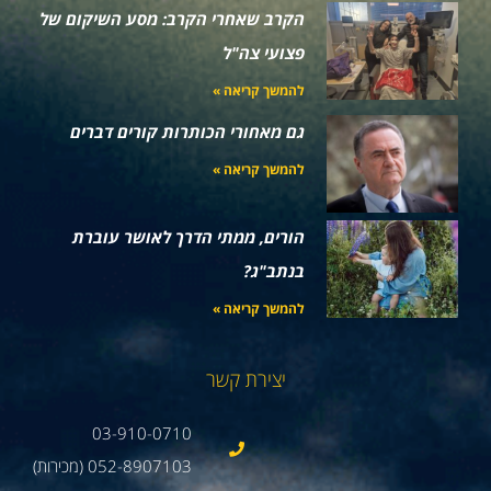
הקרב שאחרי הקרב: מסע השיקום של
פצועי צה"ל
להמשך קריאה »
גם מאחורי הכותרות קורים דברים
להמשך קריאה »
הורים, ממתי הדרך לאושר עוברת
בנתב"ג?
להמשך קריאה »
יצירת קשר
03-910-0710
052-8907103 (מכירות)