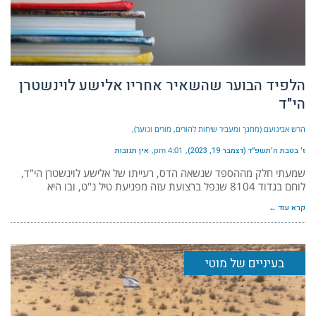
הלפיד הבוער שהשאיר אחריו אלישע לוינשטרן
הי"ד
הרש אבינועם (מחנך ומעביר שיחות להורים, מורים ונוער)
ז׳ בטבת ה׳תשפ״ד (דצמבר 19, 2023)
4:01 pm
אין תגובות
שמעתי חלק מההספד שנשאה הדס, רעייתו של אלישע לוינשטרן הי"ד,
לוחם בגדוד 8104 שנפל ברצועת עזה מפגיעת טיל נ"ט, ובו היא
קרא עוד ←
בעיניים של מוטי