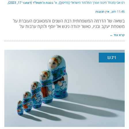
רט אבי (מנהל חינוכי ועורך התלמוד הישראלי [מדיסון])
ה׳ בטבת ה׳תשפ״ד (דצמבר 17, 2023)
11:46 am
אין תגובות
בשיאה של הדרמה המשפחתית רבת השנים והמכאובים העוברת על
משפחת יעקב ובניו, כאשר יהודה ניגש אל יוסף ולוקח ערבות על
קרא עוד ←
ויגש