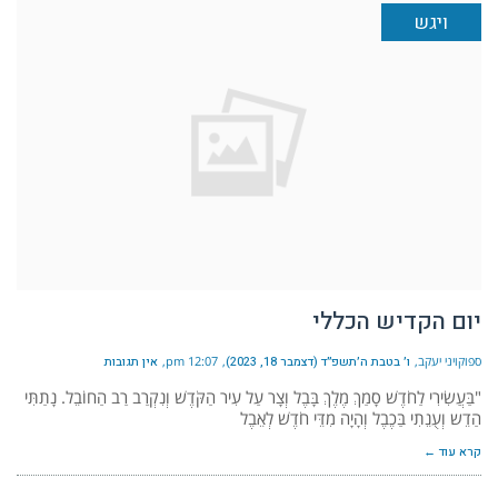
ויגש
יום הקדיש הכללי
ספוקויני יעקב
ו׳ בטבת ה׳תשפ״ד (דצמבר 18, 2023)
12:07 pm
אין תגובות
"בַּעֲשִׂירִי לַחֹדֶשׁ סָמַךְ מֶלֶךְ בָּבֶל וְצָר עַל עִיר הַקֹּדֶשׁ וְנִקְרַב רַב הַחוֹבֵל. נָתַתִּי
הַדֵש וְעֻנֵתִי בַּכֶבֶל וְהָיָה מִדֵּי חֹדֶשׁ לְאֵבֶל
קרא עוד ←