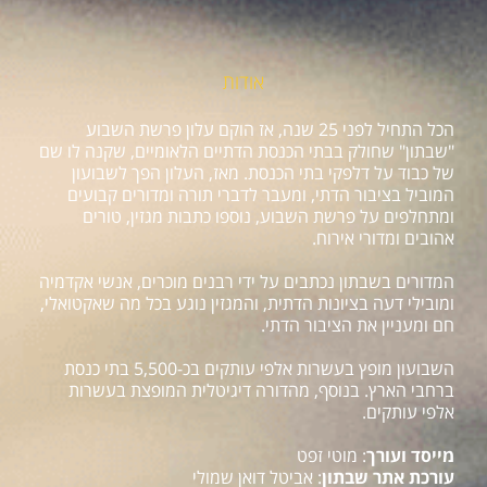
אודות
הכל התחיל לפני 25 שנה, אז הוקם עלון פרשת השבוע
"שבתון" שחולק בבתי הכנסת הדתיים הלאומיים, שקנה לו שם
של כבוד על דלפקי בתי הכנסת. מאז, העלון הפך לשבועון
המוביל בציבור הדתי, ומעבר לדברי תורה ומדורים קבועים
ומתחלפים על פרשת השבוע, נוספו כתבות מגזין, טורים
אהובים ומדורי אירוח.
המדורים בשבתון נכתבים על ידי רבנים מוכרים, אנשי אקדמיה
ומובילי דעה בציונות הדתית, והמגזין נוגע בכל מה שאקטואלי,
חם ומעניין את הציבור הדתי.
השבועון מופץ בעשרות אלפי עותקים בכ-5,500 בתי כנסת
ברחבי הארץ. בנוסף, מהדורה דיגיטלית המופצת בעשרות
אלפי עותקים.
מייסד ועורך
: מוטי זפט
עורכת אתר שבתון
: אביטל דואן שמולי