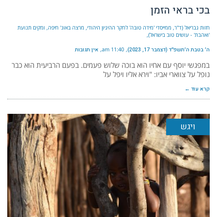
בכי בראי הזמן
חזות גבריאל (ד"ר, ממייסדי 'מידה טובה' לחקר ההיגיון היהודי, מרצה באונ' חיפה, ומקים תנועת
'ואהבת' - עושים טוב בישראל)
ה׳ בטבת ה׳תשפ״ד (דצמבר 17, 2023)
11:40 am
אין תגובות
במפגשי יוסף עם אחיו הוא בוכה שלוש פעמים. בפעם הרביעית הוא כבר
נופל על צווארי אביו: "וירא אליו ויפל על
קרא עוד ←
ויגש