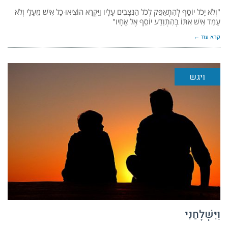
"וְלֹא יָכֹל יוֹסֵף לְהִתְאַפֵּק לְכֹל הַנִּצָּבִים עָלָיו וַיִּקְרָא הוֹצִיאוּ כָל אִישׁ מֵעָלָי וְלֹא
עָמַד אִישׁ אִתּוֹ בְּהִתְוַדַּע יוֹסֵף אֶל אֶחָיו"
קרא עוד ←
ויגש
וַיִּשְׁלָחֵנִי