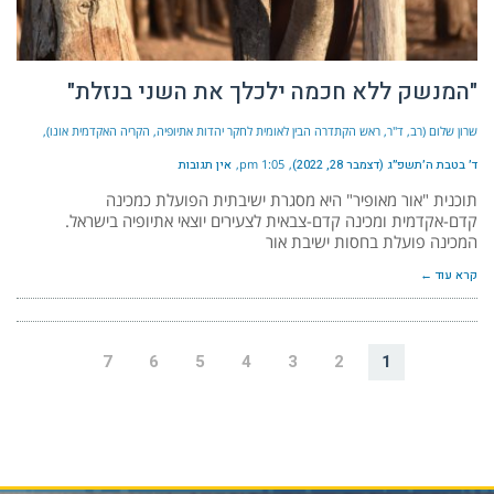
"המנשק ללא חכמה ילכלך את השני בנזלת"
שרון שלום (רב, ד"ר, ראש הקתדרה הבין לאומית לחקר יהדות אתיופיה, הקריה האקדמית אונו)
ד׳ בטבת ה׳תשפ״ג (דצמבר 28, 2022)
1:05 pm
אין תגובות
תוכנית "אור מאופיר" היא מסגרת ישיבתית הפועלת כמכינה
קדם-אקדמית ומכינה קדם-צבאית לצעירים יוצאי אתיופיה בישראל.
המכינה פועלת בחסות ישיבת אור
קרא עוד ←
7
6
5
4
3
2
1