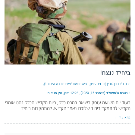
ביחיד ננצח!
הרב ד"ר רונן לוביץ (רב ניר עציון, נשיא תנועת 'נאמני תורה ועבודה')
ו׳ בטבת ה׳תשפ״ד (דצמבר 18, 2023)
12:26 pm
אין תגובות
בעוד יום השואה עוסק בשואה במבט כללי, ביום הקדיש הכללי נהגו אומרי
הקדיש להתמקד ביחיד שלזכרו נאמר הקדיש. להתמקדות ביחיד
קרא עוד ←