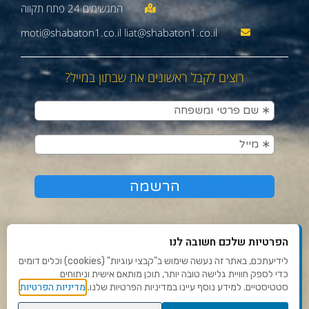
moti@shabaton1.co.il liat@shabaton1.co.il
רוצים לקבל ראשונים את שבתון במייל?
הפרטיות שלכם חשובה לנו
לידיעתכם, באתר זה נעשה שימוש ב"קבצי עוגיות" (cookies) וכלים דומים
כדי לספק חוויית גלישה טובה יותר, תוכן מותאם אישית וניתוחים
תנאי שימוש ומדיניות פרטיות
מדיניות הפרטיות
סטטיסטיים. למידע נוסף עיינו במדיניות הפרטיות שלנו.
פנו אלינו