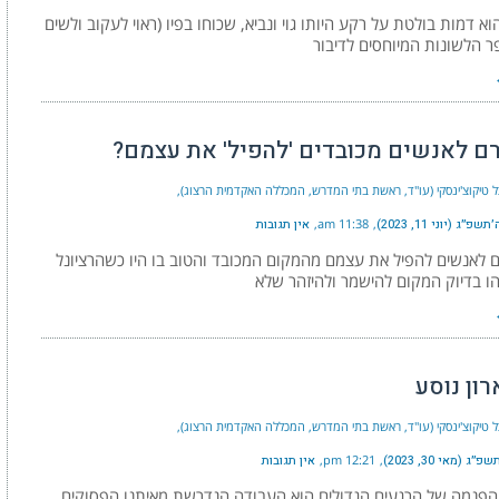
 דמות בולטת על רקע היותו גוי ונביא, שכוחו בפיו (ראוי לעקוב ולשים
 הלשונות המיוחסים לדיבור
רם לאנשים מכובדים 'להפיל' את עצמם?
ל טיקוצ'ינסקי (עו"ד, ראשת בתי המדרש, המכללה האקדמית הרצוג)
״ג (יוני 11, 2023)
11:38 am
אין תגובות
 לאנשים להפיל את עצמם מהמקום המכובד והטוב בו היו כשהרציונל
ו בדיוק המקום להישמר ולהיזהר שלא
ון נוסע
ל טיקוצ'ינסקי (עו"ד, ראשת בתי המדרש, המכללה האקדמית הרצוג)
ג (מאי 30, 2023)
12:21 pm
אין תגובות
הפנמה של הרגעים הגדולים הוא העבודה הנדרשת מאיתנו הפסוקים