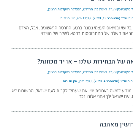
ל טיקוצ'ינסקי (עו"ד, ראשת בתי המדרש, המכללה האקדמית הרצוג)
שפ״ד (ספטמבר 19, 2023)
11:33 am
אין תגובות
קושי ובמיאוס העצמי נכונה ברגעי החרטה הראשונים. אבל, האדם
בור את השלב של ההתבוססות בחטא לשלב של הווידוי
ה של הבחירות שלנו – או יד מכוונת?
ל טיקוצ'ינסקי (עו"ד, ראשת בתי המדרש, המכללה האקדמית הרצוג)
תשפ״ג (ספטמבר 4, 2023)
2:09 pm
אין תגובות
ודיע למשה באחרית ימיו את שעתיד לקרות לעם ישראל. הבשורות לא
 עם ישראל ילך אחרי אלוהי נכר
רושין מאהבה