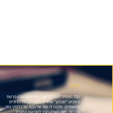
אודות
הכל התחיל לפני 25 שנה, אז הוקם עלון פרשת
השבוע "שבתון" שחולק בבתי הכנסת הדתיים
הלאומיים, שקנה לו שם של כבוד על דלפקי בתי
הכנסת. מאז, העלון הפך לשבועון המוביל