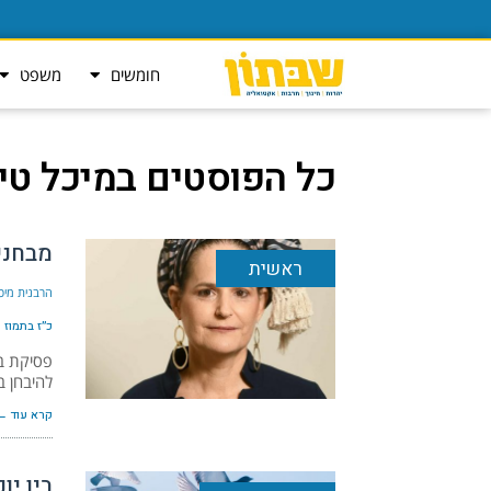
חומשים
משפט
כל הפוסטים ב
מיכל טי
מבחני
ראשית
הרבנית מיכ
כ״ז בתמוז ה׳תש
פסיקת ב
להיבחן ב
קרא עוד ←
בין יו