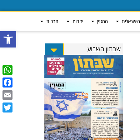
ישראלית
המגזין
יהדות
תרבות
פתח סרגל
שבתון השבוע
tsApp
ebook
Email
Twitter