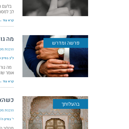
בלעם הוא
לב למספר
קרא עוד ←
מה גו
פרשה ומדרש
הרבנית מיכ
כ״ב בסיון ה׳תשפ
מה גורם
אומר שזה
קרא עוד ←
כשהאר
בהעלותך
הרבנית מיכ
י׳ בסיון ה׳תשפ״
תהליך ה