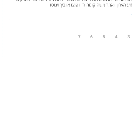
וע הארון ויאמר משה קומה ה' ויפוצו אויביך וינוסו
7
6
5
4
3