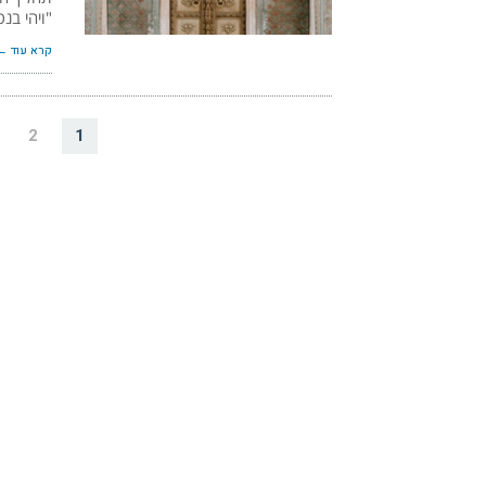
"ויהי בנס
קרא עוד ←
2
1