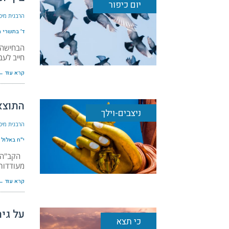
יום כיפור
הרבנית מיכ
ד׳ בתשרי ה׳ת
הבחישה ב
חייב לע
קרא עוד ←
התוצא
ניצבים-וילך
הרבנית מיכ
י״ח באלול ה׳
הקב"ה מ
מעודדות,
קרא עוד ←
על גי
כי תצא