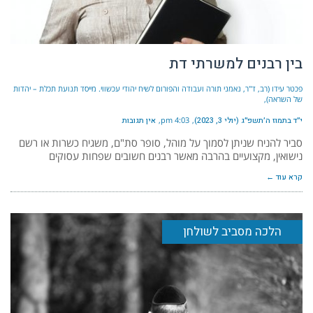
בין רבנים למשרתי דת
פכטר עידו (רב, ד"ר, נאמני תורה ועבודה והפורום לשיח יהודי עכשווי. מייסד תנועת תכלת – יהדות
של השראה)
י״ד בתמוז ה׳תשפ״ג (יולי 3, 2023)
4:03 pm
אין תגובות
סביר להניח שניתן לסמוך על מוהל, סופר סת"ם, משגיח כשרות או רשם
נישואין, מקצועיים בהרבה מאשר רבנים חשובים שפחות עסוקים
קרא עוד ←
הלכה מסביב לשולחן