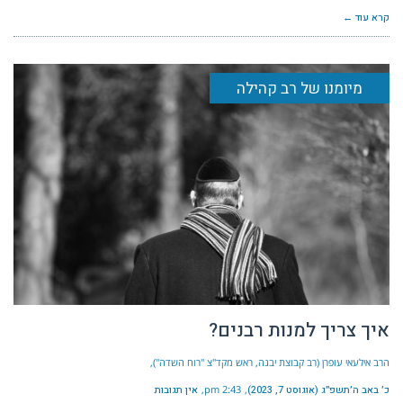
קרא עוד ←
מיומנו של רב קהילה
איך צריך למנות רבנים?
הרב אילעאי עופרן (רב קבוצת יבנה, ראש מקד"צ "רוח השדה")
כ׳ באב ה׳תשפ״ג (אוגוסט 7, 2023)
2:43 pm
אין תגובות