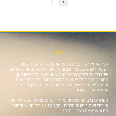
2
1
אודות
הכל התחיל לפני 25 שנה, אז הוקם עלון פרשת השבוע
"שבתון" שחולק בבתי הכנסת הדתיים הלאומיים, שקנה לו שם
של כבוד על דלפקי בתי הכנסת. מאז, העלון הפך לשבועון
המוביל בציבור הדתי, ומעבר לדברי תורה ומדורים קבועים
ומתחלפים על פרשת השבוע, נוספו כתבות מגזין, טורים
אהובים ומדורי אירוח.
המדורים בשבתון נכתבים על ידי רבנים מוכרים, אנשי אקדמיה
ומובילי דעה בציונות הדתית, והמגזין נוגע בכל מה שאקטואלי,
חם ומעניין את הציבור הדתי.