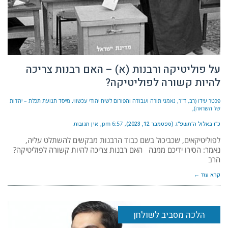
על פוליטיקה ורבנות (א) – האם רבנות צריכה
להיות קשורה לפוליטיקה?
פכטר עידו (רב, ד"ר, נאמני תורה ועבודה והפורום לשיח יהודי עכשווי. מייסד תנועת תכלת – יהדות
של השראה)
כ״ו באלול ה׳תשפ״ג (ספטמבר 12, 2023)
6:57 pm
אין תגובות
לפוליטיקאים, שכביכול בשם כבוד הרבנות מבקשים להשתלט עליה,
נאמר: הסירו ידיכם ממנה האם רבנות צריכה להיות קשורה לפוליטיקה?
הרב
קרא עוד ←
הלכה מסביב לשולחן