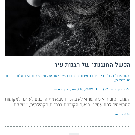
הכשל המנגנוני של רבנות עיר
פכטר עידו (רב, ד"ר, נאמני תורה ועבודה והפורום לשיח יהודי עכשווי. מייסד תנועת תכלת – יהדות
של השראה)
ט״ו בסיון ה׳תשפ״ג (יוני 4, 2023)
3:40 pm
אין תגובות
המנגנון כיום הוא כזה שהוא לא בהכרח מביא את הרבנים לערים ולמקומות
המתאימים להם עסקנו בפעם הקודמת ברבנות הקהילתית, שזוקקת
קרא עוד ←