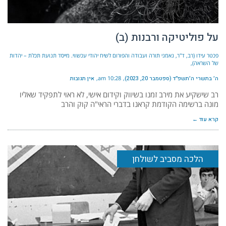
על פוליטיקה ורבנות (ב)
פכטר עידו (רב, ד"ר, נאמני תורה ועבודה והפורום לשיח יהודי עכשווי. מייסד תנועת תכלת – יהדות
של השראה)
ה׳ בתשרי ה׳תשפ״ד (ספטמבר 20, 2023)
10:28 am
אין תגובות
רב שישקיע את מירב זמנו בשיווק וקידום אישי, לא ראוי לתפקיד שאליו
מונה ברשימה הקודמת קראנו בדברי הראי"ה קוק והרב
קרא עוד ←
הלכה מסביב לשולחן