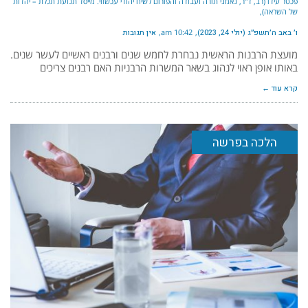
פכטר עידו (רב, ד"ר, נאמני תורה ועבודה והפורום לשיח יהודי עכשווי. מייסד תנועת תכלת – יהדות
של השראה)
ו׳ באב ה׳תשפ״ג (יולי 24, 2023)
10:42 am
אין תגובות
מועצת הרבנות הראשית נבחרת לחמש שנים ורבנים ראשיים לעשר שנים.
באותו אופן ראוי לנהוג בשאר המשרות הרבניות האם רבנים צריכים
קרא עוד ←
הלכה בפרשה