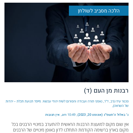
הלכה מסביב לשולחן
רבנות מן העם (ד)
פכטר עידו (רב, ד"ר, נאמני תורה ועבודה והפורום לשיח יהודי עכשווי. מייסד תנועת תכלת – יהדות
של השראה)
ג׳ באלול ה׳תשפ״ג (אוגוסט 20, 2023)
10:49 am
אין תגובות
אין שום מקום למועצת הרבנות הראשית להתערב במינויי הרבנים בכל
מקום בארץ ברשימה הקודמת התחלנו לדון באופן מינויים של הרבנים