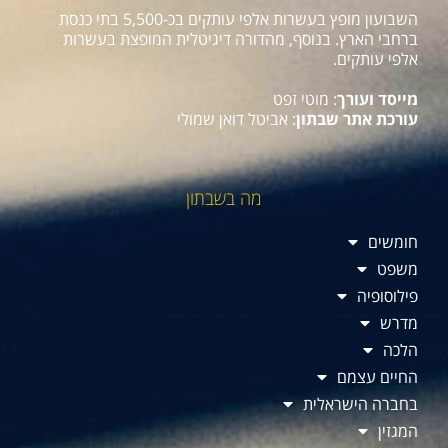
השבועון מופץ בעשרות אלפי עותקים בכ-5,500 בתי כנסת
ברחבי הארץ. בנוסף, מהדורה דיגיטלית המופצת בעשרות
אלפי עותקים.
מייסד ועורך
: מוטי זפט
עורכת אתר שבתון
: אביטל דואן שמולי
מה בשבתון
חומשים
משפט
פילוסופיה
מדרש
הלכה
החיים עצמם
בחברה הישראלית
המגזין