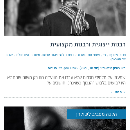
רבנות ייצוגית ורבנות מקצועית
פכטר עידו (רב, ד"ר, נאמני תורה ועבודה והפורום לשיח יהודי עכשווי. מייסד תנועת תכלת – יהדות
של השראה)
כ״ט בסיון ה׳תשפ״ג (יוני 18, 2023)
12:46 pm
אין תגובות
שמעתי על תלמידי חכמים שלא עברו את הוועדה הזו רק משום שהם לא
היו לבושים בלבוש "הנכון" כשאנחנו חושבים על
קרא עוד ←
הלכה מסביב לשולחן