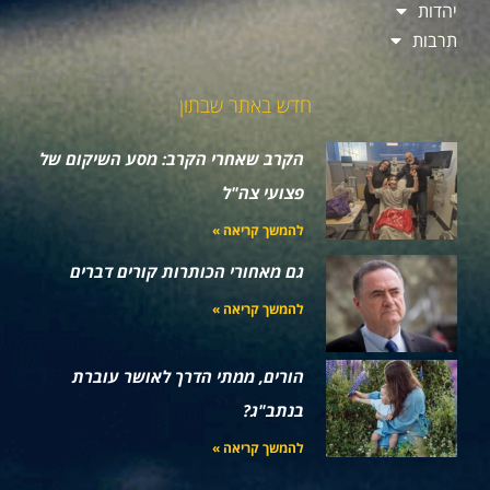
יהדות
תרבות
חדש באתר שבתון
הקרב שאחרי הקרב: מסע השיקום של
פצועי צה"ל
להמשך קריאה »
גם מאחורי הכותרות קורים דברים
להמשך קריאה »
הורים, ממתי הדרך לאושר עוברת
בנתב"ג?
להמשך קריאה »