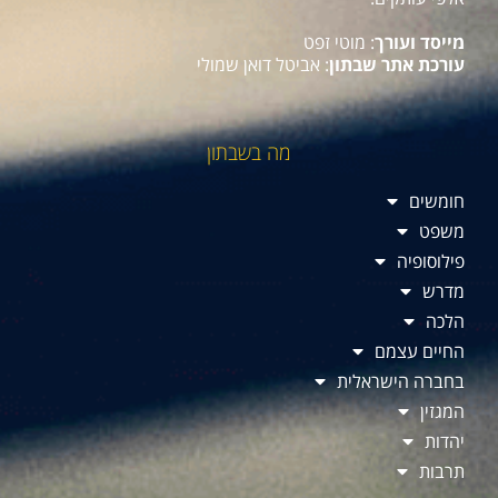
מייסד ועורך
: מוטי זפט
עורכת אתר שבתון
: אביטל דואן שמולי
מה בשבתון
חומשים
משפט
פילוסופיה
מדרש
הלכה
החיים עצמם
בחברה הישראלית
המגזין
יהדות
תרבות