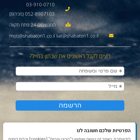
03-910-0710
052-8907103 (מכירות)
moti@shabaton1.co.il liat@shabaton1.co.il
רוצים לקבל ראשונים את שבתון במייל?
הפרטיות שלכם חשובה לנו
לידיעתכם, באתר זה נעשה שימוש ב"קבצי עוגיות" (cookies) וכלים דומים