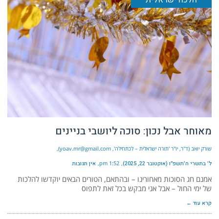
מאוחר אבל נכון: סוכה ליושבי בניינים
שורק יואב (ד"ר, יו"ר 'תורה ישראלית – לכתחילה', yoav.mr@gmail.com)
ל׳ בתשרי ה׳תשפ״ו (אוקטובר 22, 2025)
1:52 pm
אין תגובות
אמנם חג הסוכות מאחורינו – ובהתאם, הטורים הבאים יוקדשו להלכות
של ימי החול – אבל אני מבקש בכל זאת לתפוס
קרא עוד ←