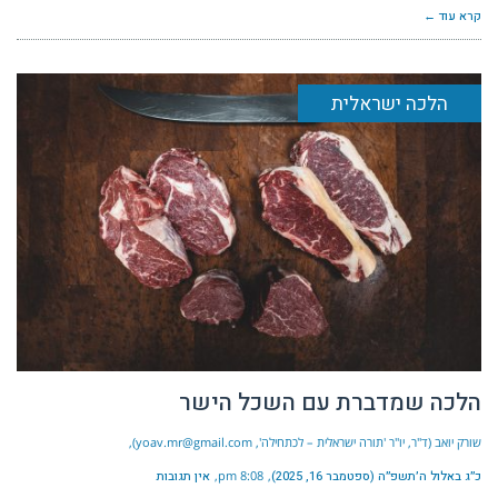
קרא עוד ←
הלכה ישראלית
הלכה שמדברת עם השכל הישר
שורק יואב (ד"ר, יו"ר 'תורה ישראלית – לכתחילה', yoav.mr@gmail.com)
כ״ג באלול ה׳תשפ״ה (ספטמבר 16, 2025)
8:08 pm
אין תגובות