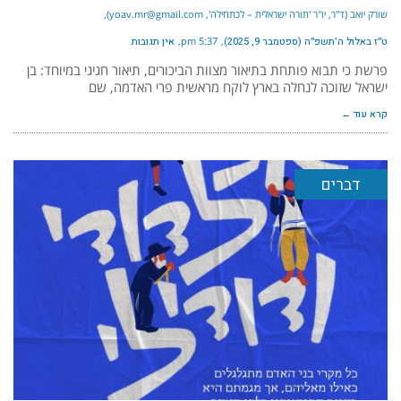
שורק יואב (ד"ר, יו"ר 'תורה ישראלית – לכתחילה', yoav.mr@gmail.com)
ט״ז באלול ה׳תשפ״ה (ספטמבר 9, 2025)
5:37 pm
אין תגובות
פרשת כי תבוא פותחת בתיאור מצוות הביכורים, תיאור חגיגי במיוחד: בן
ישראל שזוכה לנחלה בארץ לוקח מראשית פרי האדמה, שם
קרא עוד ←
דברים