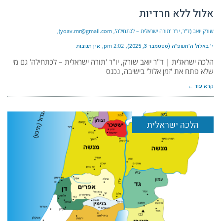
אלול ללא חרדיות
שורק יואב (ד"ר, יו"ר 'תורה ישראלית – לכתחילה', yoav.mr@gmail.com)
י׳ באלול ה׳תשפ״ה (ספטמבר 3, 2025)
2:02 pm
אין תגובות
הלכה ישראלית | ד"ר יואב שורק, יו"ר 'תורה ישראלית – לכתחילה' גם מי
שלא פתח את 'זמן אלול' בישיבה, נכנס
קרא עוד ←
הלכה ישראלית