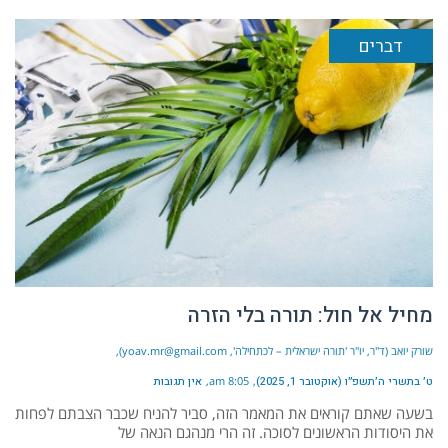
דברים
מחיל אל חול: תורה בלי הזרה
שורק יואב (ד"ר, יו"ר 'תורה ישראלית – לכתחילה', yoav.mr@gmail.com)
ט׳ בתשרי ה׳תשפ״ו (אוקטובר 1, 2025)
8:05 am
אין תגובות
בשעה שאתם קוראים את המאמר הזה, סביר להניח שכבר הצבתם לפחות
את היסודות הראשונים לסוכה. זה הרי מנהגם הנאה של