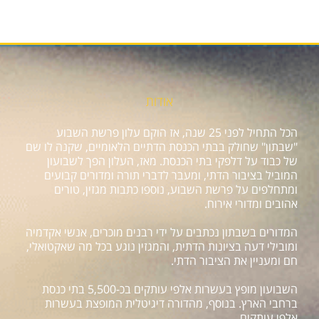
אודות
הכל התחיל לפני 25 שנה, אז הוקם עלון פרשת השבוע
"שבתון" שחולק בבתי הכנסת הדתיים הלאומיים, שקנה לו שם
של כבוד על דלפקי בתי הכנסת. מאז, העלון הפך לשבועון
המוביל בציבור הדתי, ומעבר לדברי תורה ומדורים קבועים
ומתחלפים על פרשת השבוע, נוספו כתבות מגזין, טורים
אהובים ומדורי אירוח.
המדורים בשבתון נכתבים על ידי רבנים מוכרים, אנשי אקדמיה
ומובילי דעה בציונות הדתית, והמגזין נוגע בכל מה שאקטואלי,
חם ומעניין את הציבור הדתי.
השבועון מופץ בעשרות אלפי עותקים בכ-5,500 בתי כנסת
ברחבי הארץ. בנוסף, מהדורה דיגיטלית המופצת בעשרות
אלפי עותקים.