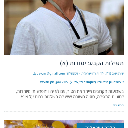
תפילות הקבע: יסודות (א)
שורק יואב (ד"ר, יו"ר 'תורה ישראלית – לכתחילה', yoav.mr@gmail.com)
ז׳ במרחשון ה׳תשפ״ו (אוקטובר 29, 2025)
2:05 pm
אין תגובות
בשבועות הקרובים אייחד את הטור, אם לא יהיו 'הפרעות' מיוחדות,
לסוגיית התפילה, סוגיה חשובה שיש לה השלכות רבות על אופי
קרא עוד ←
הלכה ישראלית