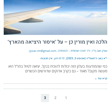
הלכה ואין מורין כן – על 'איסור היציאה מהארץ'
שורק יואב (ד"ר, יו"ר 'תורה ישראלית – לכתחילה', yoav.mr@gmail.com)
י״א באב ה׳תשפ״ה (אוגוסט 5, 2025)
8:10 pm
אין תגובות
כפי שהמודעות בעלון הזה יכולות להוכיח בנקל, יציאה לטיול בחו"ל היא
מעשה מקובל מאוד – גם בקרב אדוקים שדורשים הכשרים
קרא עוד ←
3
2
1