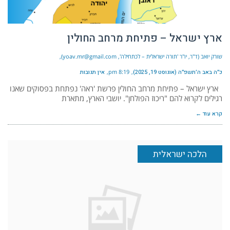
ארץ ישראל – פתיחת מרחב החולין
שורק יואב (ד"ר, יו"ר 'תורה ישראלית – לכתחילה', yoav.mr@gmail.com)
כ״ה באב ה׳תשפ״ה (אוגוסט 19, 2025)
8:19 pm
אין תגובות
ארץ ישראל – פתיחת מרחב החולין פרשת 'ראה' נפתחת בפסוקים שאנו
רגילים לקרוא להם "ריכוז הפולחן". יושבי הארץ, מתארת
קרא עוד ←
הלכה ישראלית