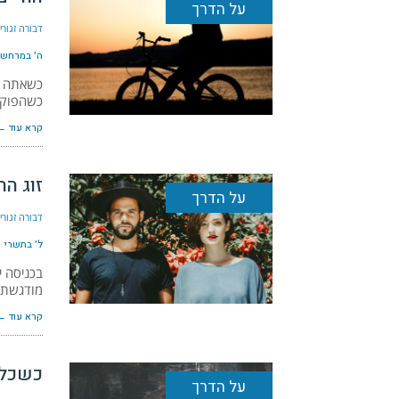
על הדרך
דבורה זגור
ה׳ במרחשון ה
כשאתה יל
כשהפוקוס
קרא עוד ←
זוג ה
על הדרך
דבורה זגור
ל׳ בתשרי ה׳ת
בכניסה י
מודגשת,
קרא עוד ←
כשכל 
על הדרך