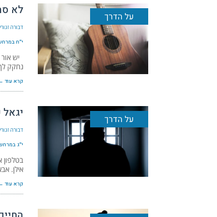
לא סת
על הדרך
דבורה זגור
י״ח במרחשון 
יש אור א
נחקק לך
קרא עוד ←
יגאל 
על הדרך
דבורה זגור
י״ג במרחשון 
בטלפון א
אילן. אב
קרא עוד ←
החיים 