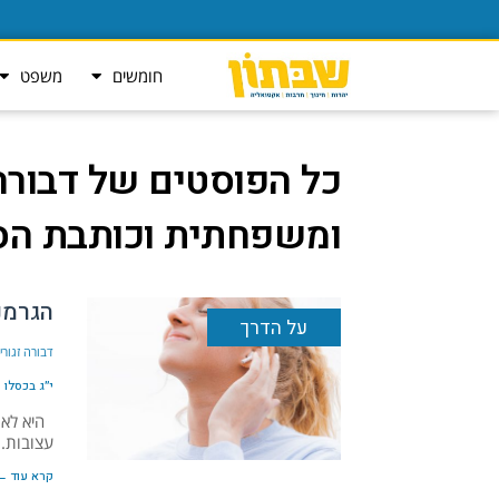
חומשים
משפט
כל הפוסטים של
דבורה
ומשפחתית וכותבת הס
הגרמנ
על הדרך
דבורה זגור
י״ג בכסלו ה׳ת
היא לא י
עצובות.
קרא עוד ←