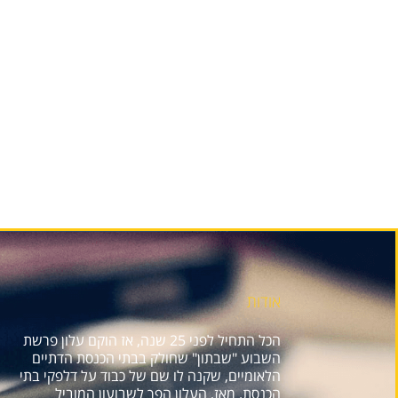
אודות
הכל התחיל לפני 25 שנה, אז הוקם עלון פרשת
השבוע "שבתון" שחולק בבתי הכנסת הדתיים
הלאומיים, שקנה לו שם של כבוד על דלפקי בתי
הכנסת. מאז, העלון הפך לשבועון המוביל