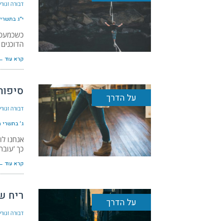
דבורה זגור
י״ג בתשרי ה׳
כשכמעט ל
הדוכנים
קרא עוד ←
סיפור
על הדרך
דבורה זגור
ג׳ בתשרי ה׳ת
אנחנו לו
כך 'עובר
קרא עוד ←
ריח של
על הדרך
דבורה זגור