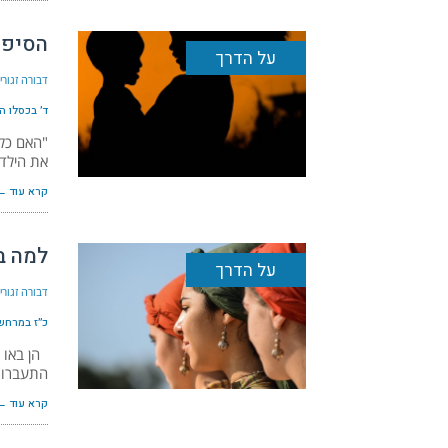
הסיפו
על הדרך
דבורה זגור
ד׳ בכסלו ה׳תש
"האם כל 
את הילד
קרא עוד ←
למה ב
על הדרך
דבורה זגור
כ״ז במרחשון 
הן באו ל
התעברו 
קרא עוד ←