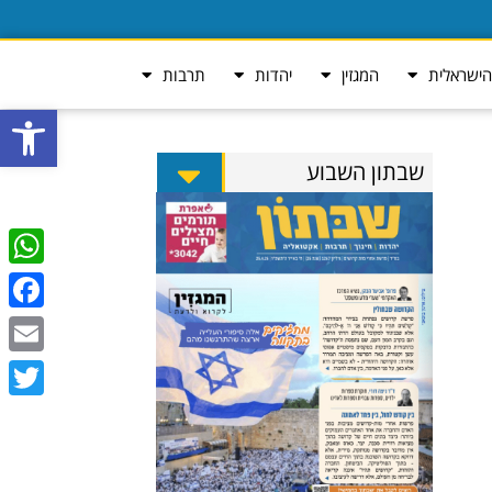
ישראלית
המגזין
יהדות
תרבות
פתח סרגל
שבתון השבוע
tsApp
ebook
Email
Twitter