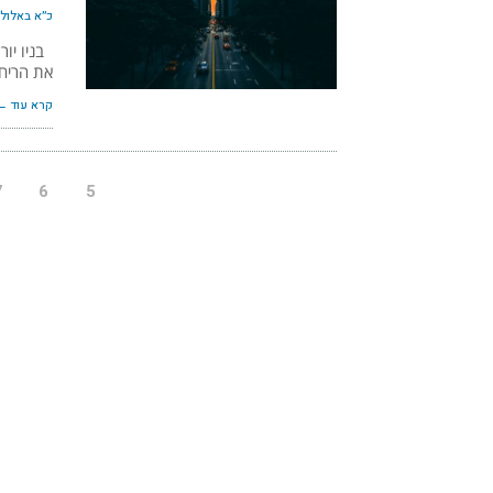
כ״א באלול ה׳ת
בניו יור
את הריח 
קרא עוד ←
7
6
5