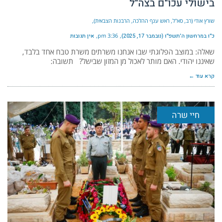
בישולי עכו"ם בצה"ל
שורץ אודי (רב, סא"ל, ראש ענף ההלכה, הרבנות הצבאית)
כ״ו במרחשון ה׳תשפ״ו (נובמבר 17, 2025)
3:36 pm
אין תגובות
שאלה: במוצב הפלוגתי שבו אנחנו משרתים משרת טבח אחד בלבד,
שאיננו יהודי. האם מותר לאכול מן המזון שבישל? תשובה:
קרא עוד ←
חיי שרה