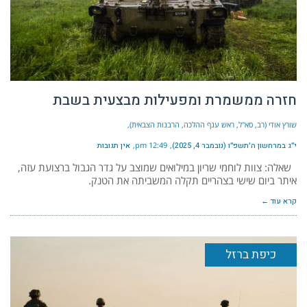
חזרה ממשמרת ומפעילות מבצעית בשבת
שורץ אודי (רב, סא"ל, ראש ענף ההלכה, הרבנות הצבאית)
י״ג במרחשון ה׳תשפ״ו (נובמבר 4, 2025)
12:49 pm
אין תגובות
שאלה: צוות לוחמי שריון במילואים שמוצב על גדר הגבול ברצועת עזה,
איתר ביום שישי בצהריים תקלה המשביתה את הטנק.
קרא עוד ←
כיפת ברזל