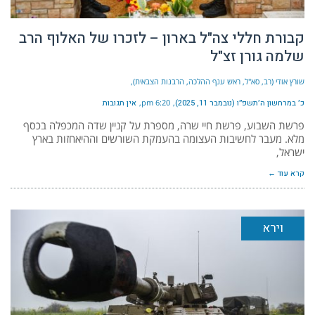
קבורת חללי צה"ל בארון – לזכרו של האלוף הרב
שלמה גורן זצ"ל
שורץ אודי (רב, סא"ל, ראש ענף ההלכה, הרבנות הצבאית)
כ׳ במרחשון ה׳תשפ״ו (נובמבר 11, 2025)
6:20 pm
אין תגובות
פרשת השבוע, פרשת חיי שרה, מספרת על קניין שדה המכפלה בכסף
מלא. מעבר לחשיבות העצומה בהעמקת השורשים וההיאחזות בארץ
ישראל,
קרא עוד ←
וירא