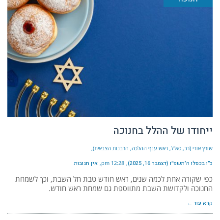
ייחודו של ההלל בחנוכה
שורץ אודי (רב, סא"ל, ראש ענף ההלכה, הרבנות הצבאית)
כ״ו בכסלו ה׳תשפ״ו (דצמבר 16, 2025)
12:28 pm
אין תגובות
כפי שקורה אחת לכמה שנים, ראש חודש טבת חל השבת, וכך לשמחת
החנוכה ולקדושת השבת מתווספת גם שמחת ראש חודש.
קרא עוד ←