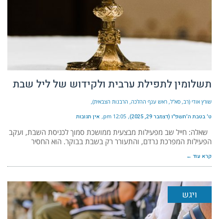
תשלומין לתפילת ערבית ולקידוש של ליל שבת
שורץ אודי (רב, סא"ל, ראש ענף ההלכה, הרבנות הצבאית)
ט׳ בטבת ה׳תשפ״ו (דצמבר 29, 2025)
12:05 pm
אין תגובות
שאלה: חייל שב מפעילות מבצעית ממושכת סמוך לכניסת השבת, ועקב
הפעילות המפרכת נרדם, והתעורר רק בשבת בבוקר. הוא החסיר
קרא עוד ←
ויגש