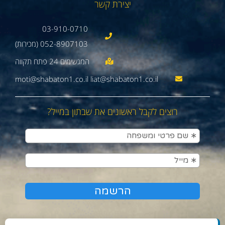
יצירת קשר
03-910-0710
052-8907103 (מכירות)
moti@shabaton1.co.il liat@shabaton1.co.il
רוצים לקבל ראשונים את שבתון במייל?