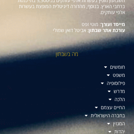
השבועון מופץ בעשרות אלפי עותקים בכ-5,500 בתי כנסת
ברחבי הארץ. בנוסף, מהדורה דיגיטלית המופצת בעשרות
אלפי עותקים.
מייסד ועורך
: מוטי זפט
עורכת אתר שבתון
: אביטל דואן שמולי
מה בשבתון
חומשים
משפט
פילוסופיה
מדרש
הלכה
החיים עצמם
בחברה הישראלית
המגזין
יהדות