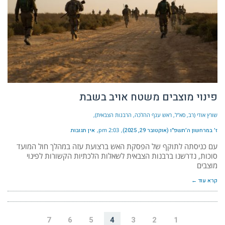
פינוי מוצבים משטח אויב בשבת
שורץ אודי (רב, סא"ל, ראש ענף ההלכה, הרבנות הצבאית)
ז׳ במרחשון ה׳תשפ״ו (אוקטובר 29, 2025)
2:03 pm
אין תגובות
עם כניסתה לתוקף של הפסקת האש ברצועת עזה במהלך חול המועד
סוכות, נדרשנו ברבנות הצבאית לשאלות הלכתיות הקשורות לפינוי
מוצבים
קרא עוד ←
7
6
5
4
3
2
1