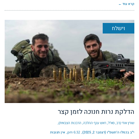
קרא עוד ←
וישלח
הדלקת נרות חנוכה לזמן קצר
שורץ אודי (רב, סא"ל, ראש ענף ההלכה, הרבנות הצבאית)
י״ב בכסלו ה׳תשפ״ו (דצמבר 2, 2025)
6:32 pm
אין תגובות