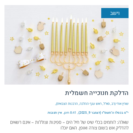
וישב
הדלקת חנוכייה חשמלית
שורץ אודי (רב, סא"ל, ראש ענף ההלכה, הרבנות הצבאית)
י״ט בכסלו ה׳תשפ״ו (דצמבר 9, 2025)
8:41 pm
אין תגובות
שאלה: לוחמים בכלי שיט של חיל הים – ספינות וצוללות – אינם רשאים
להדליק אש בשום צורה ואופן. האם יוכלו