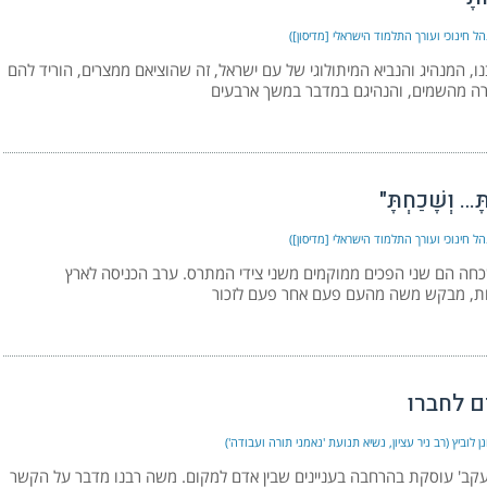
ל חינוכי ועורך התלמוד הישראלי [מדיסון])
, המנהיג והנביא המיתולוגי של עם ישראל, זה שהוציאם ממצרים, הוריד להם
ה מהשמים, והנהיגם במדבר במשך ארבעים
תָּ… וְשָׁכַחְתָּ"
ל חינוכי ועורך התלמוד הישראלי [מדיסון])
ושכחה הם שני הפכים ממוקמים משני צידי המתרס. ערב הכניסה לארץ
, מבקש משה מהעם פעם אחר פעם לזכור
ם לחברו
ן לוביץ (רב ניר עציון, נשיא תנועת 'נאמני תורה ועבודה')
קב' עוסקת בהרחבה בעניינים שבין אדם למקום. משה רבנו מדבר על הקשר