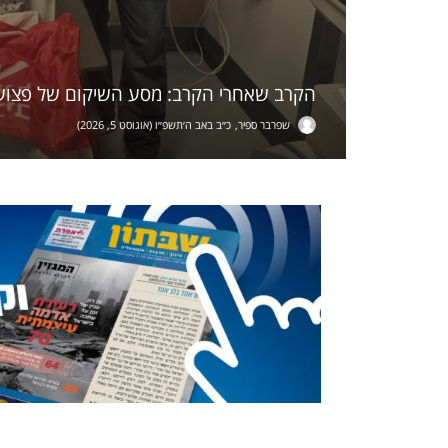
הקרב שאחרי הקרב: מסע השיקום של פצועי
שפרבר ספיר
כ״ב באב ה׳תשפ״ו (אוגוסט 5, 2026)