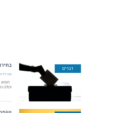
בחירו
דברים
הרב ד"ר רונ
חופש הב
וכולנו נ
וְשָׂמַחְ