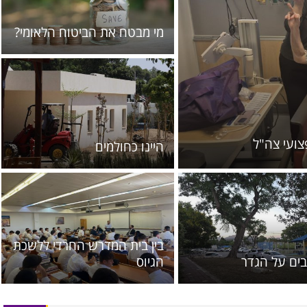
מי מבטח את הביטוח הלאומי?
ועי צה"ל
היינו כחולמים
בין בית המדרש החרדי ללשכת
בים על הגדר
הגיוס