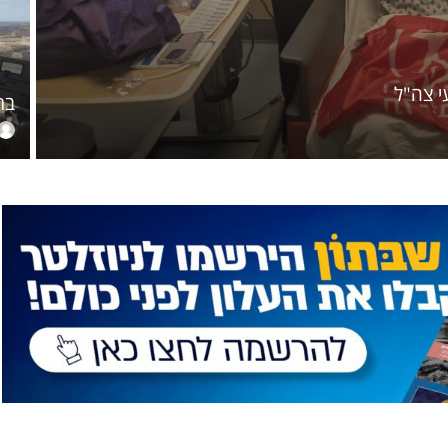
 צה"ל
בר