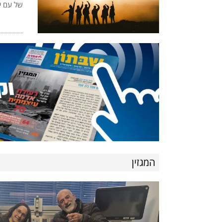
של עם י
המגזין