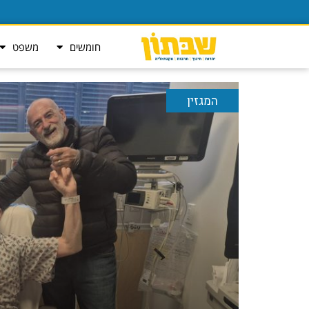
חומשים
משפט
המגזין