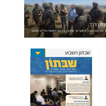
כת הדרך
זפט מוטי (העורך הראשי של 'שבתון')
ט״ו באב ה׳תשפ״ו (יולי 29, 2026)
שבתון השבוע