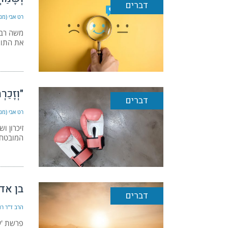
דברים
רט אבי (מנה
משה רבנו
את התור
"וְזָכַרְ
דברים
רט אבי (מנה
זיכרון 
המובטחת
בן אד
דברים
הרב ד"ר רונ
פרשת 'ע